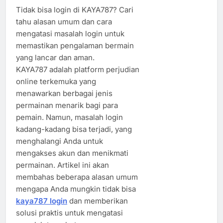
Tidak bisa login di KAYA787? Cari
tahu alasan umum dan cara
mengatasi masalah login untuk
memastikan pengalaman bermain
yang lancar dan aman.
KAYA787 adalah platform perjudian
online terkemuka yang
menawarkan berbagai jenis
permainan menarik bagi para
pemain. Namun, masalah login
kadang-kadang bisa terjadi, yang
menghalangi Anda untuk
mengakses akun dan menikmati
permainan. Artikel ini akan
membahas beberapa alasan umum
mengapa Anda mungkin tidak bisa
kaya787 login
dan memberikan
solusi praktis untuk mengatasi