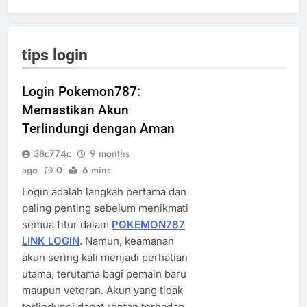
tips login
Login Pokemon787:
Memastikan Akun
Terlindungi dengan Aman
38c774c
9 months
ago
0
6 mins
Login adalah langkah pertama dan
paling penting sebelum menikmati
semua fitur dalam
POKEMON787
LINK LOGIN
. Namun, keamanan
akun sering kali menjadi perhatian
utama, terutama bagi pemain baru
maupun veteran. Akun yang tidak
terlindungi dapat rentan terhadap