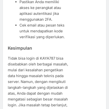
Pastikan Anda memiliki
akses ke perangkat atau
aplikasi autentikasi jika
menggunakan 2FA.
Cek email atau pesan teks
untuk mendapatkan kode
verifikasi yang diperlukan.
Kesimpulan
Tidak bisa login di KAYA787 bisa
disebabkan oleh berbagai masalah,
mulai dari kesalahan pengetikan
data hingga masalah teknis pada
server. Namun, dengan mengikuti
langkah-langkah yang dijelaskan di
atas, Anda dapat dengan mudah
mengatasi sebagian besar masalah
login. Jika masalah tetap berlanjut,