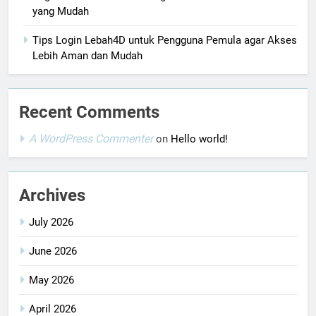
yang Mudah
Tips Login Lebah4D untuk Pengguna Pemula agar Akses
Lebih Aman dan Mudah
Recent Comments
A WordPress Commenter
on
Hello world!
Archives
July 2026
June 2026
May 2026
April 2026