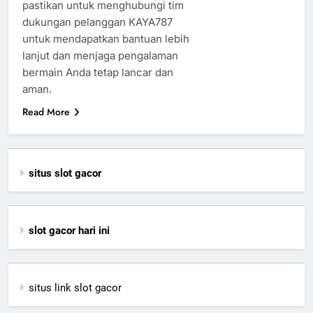
pastikan untuk menghubungi tim
dukungan pelanggan KAYA787
untuk mendapatkan bantuan lebih
lanjut dan menjaga pengalaman
bermain Anda tetap lancar dan
aman.
Read More
situs slot gacor
slot gacor hari ini
situs link slot gacor