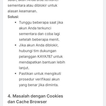
sementara atau diblokir untuk
alasan keamanan.
Solusi
:
Tunggu beberapa saat jika
akun Anda terkunci
sementara dan coba lagi
setelah beberapa menit.
Jika akun Anda diblokir,
hubungi tim dukungan
pelanggan KAYA787 untuk
mendapatkan bantuan lebih
lanjut.
Pastikan untuk mengikuti
prosedur verifikasi akun
yang benar jika diminta.
4.
Masalah dengan Cookies
dan Cache Browser