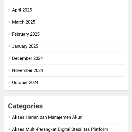
April 2025
March 2025
February 2025
January 2025
December 2024
November 2024
October 2024
Categories
Akses Harian dan Manajemen Akun
Akses Multi-Perangkat Digital,Stabilitas Platform