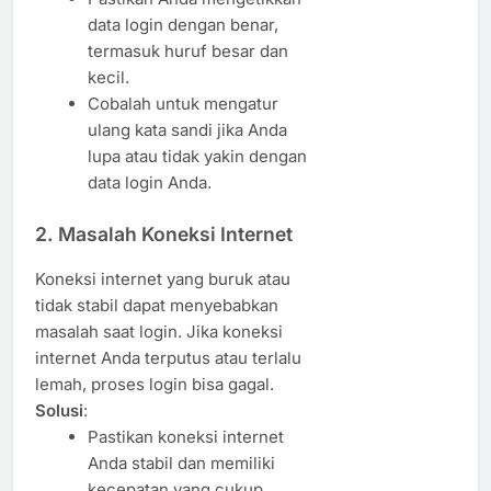
data login dengan benar,
termasuk huruf besar dan
kecil.
Cobalah untuk mengatur
ulang kata sandi jika Anda
lupa atau tidak yakin dengan
data login Anda.
2.
Masalah Koneksi Internet
Koneksi internet yang buruk atau
tidak stabil dapat menyebabkan
masalah saat login. Jika koneksi
internet Anda terputus atau terlalu
lemah, proses login bisa gagal.
Solusi
:
Pastikan koneksi internet
Anda stabil dan memiliki
kecepatan yang cukup.