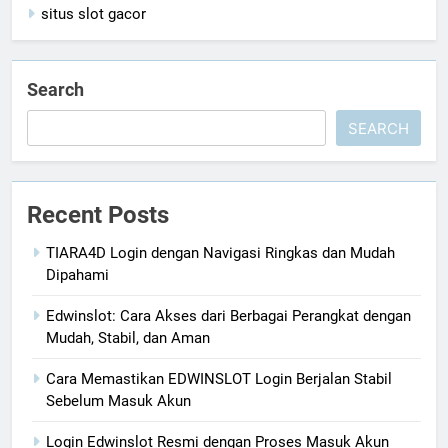
situs slot gacor
Search
SEARCH
Recent Posts
TIARA4D Login dengan Navigasi Ringkas dan Mudah
Dipahami
Edwinslot: Cara Akses dari Berbagai Perangkat dengan
Mudah, Stabil, dan Aman
Cara Memastikan EDWINSLOT Login Berjalan Stabil
Sebelum Masuk Akun
Login Edwinslot Resmi dengan Proses Masuk Akun