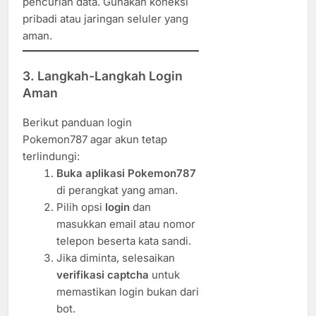
pencurian data. Gunakan koneksi
pribadi atau jaringan seluler yang
aman.
3. Langkah-Langkah Login
Aman
Berikut panduan login
Pokemon787 agar akun tetap
terlindungi:
Buka aplikasi Pokemon787
di perangkat yang aman.
Pilih opsi
login
dan
masukkan email atau nomor
telepon beserta kata sandi.
Jika diminta, selesaikan
verifikasi captcha
untuk
memastikan login bukan dari
bot.