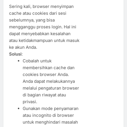
Sering kali, browser menyimpan
cache atau cookies dari sesi
sebelumnya, yang bisa
mengganggu proses login. Hal ini
dapat menyebabkan kesalahan
atau ketidakmampuan untuk masuk
ke akun Anda.
Solusi
:
Cobalah untuk
membersihkan cache dan
cookies browser Anda.
Anda dapat melakukannya
melalui pengaturan browser
di bagian riwayat atau
privasi.
Gunakan mode penyamaran
atau incognito di browser
untuk menghindari masalah