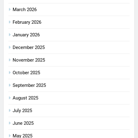
March 2026
February 2026
January 2026
December 2025
November 2025
October 2025
September 2025
August 2025
July 2025
June 2025
May 2025