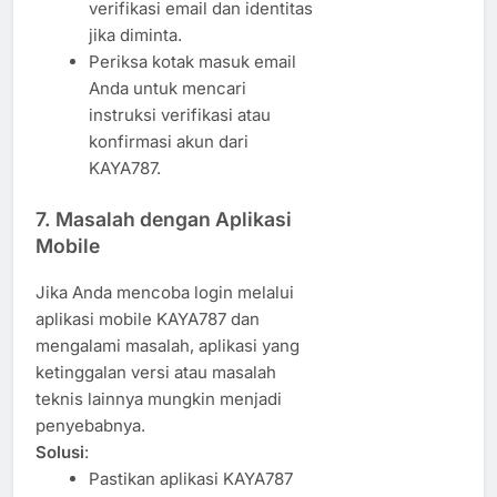
verifikasi email dan identitas
jika diminta.
Periksa kotak masuk email
Anda untuk mencari
instruksi verifikasi atau
konfirmasi akun dari
KAYA787.
7.
Masalah dengan Aplikasi
Mobile
Jika Anda mencoba login melalui
aplikasi mobile KAYA787 dan
mengalami masalah, aplikasi yang
ketinggalan versi atau masalah
teknis lainnya mungkin menjadi
penyebabnya.
Solusi
:
Pastikan aplikasi KAYA787