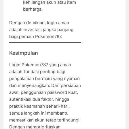
kehilangan akun atau item
berharga.
Dengan demikian, login aman
adalah investasi jangka panjang
bagi pemain Pokemon787.
Kesimpulan
Login Pokemon787 yang aman
adalah fondasi penting bagi
pengalaman bermain yang nyaman
dan menyenangkan. Dari persiapan
awal, penggunaan password kuat,
autentikasi dua faktor, hingga
praktik keamanan sehari-hari,
semua langkah ini membantu
memastikan akun tetap terlindungi.
Dengan memprioritaskan