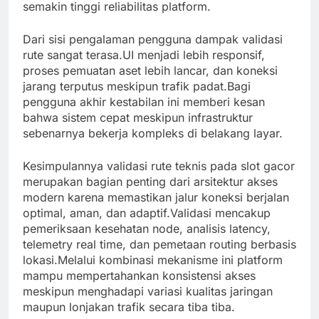
semakin tinggi reliabilitas platform.
Dari sisi pengalaman pengguna dampak validasi
rute sangat terasa.UI menjadi lebih responsif,
proses pemuatan aset lebih lancar, dan koneksi
jarang terputus meskipun trafik padat.Bagi
pengguna akhir kestabilan ini memberi kesan
bahwa sistem cepat meskipun infrastruktur
sebenarnya bekerja kompleks di belakang layar.
Kesimpulannya validasi rute teknis pada slot gacor
merupakan bagian penting dari arsitektur akses
modern karena memastikan jalur koneksi berjalan
optimal, aman, dan adaptif.Validasi mencakup
pemeriksaan kesehatan node, analisis latency,
telemetry real time, dan pemetaan routing berbasis
lokasi.Melalui kombinasi mekanisme ini platform
mampu mempertahankan konsistensi akses
meskipun menghadapi variasi kualitas jaringan
maupun lonjakan trafik secara tiba tiba.