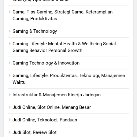
Game, Tips Gaming, Strategi Game, Keterampilan
Gaming, Produktivitas
Gaming & Technology
Gaming Lifestyle Mental Health & Wellbeing Social
Gaming Behavior Personal Growth
Gaming Technology & Innovation
Gaming, Lifestyle, Produktivitas, Teknologi, Manajemen
Waktu
Infrastruktur & Manajemen Kinerja Jaringan
Judi Online, Slot Online, Menang Besar
Judi Online, Teknologi, Panduan
Judi Slot, Review Slot