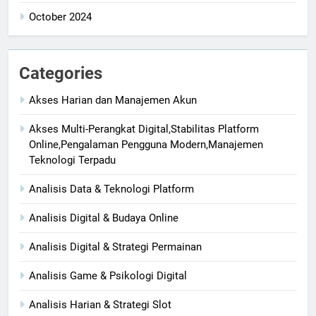
October 2024
Categories
Akses Harian dan Manajemen Akun
Akses Multi-Perangkat Digital,Stabilitas Platform
Online,Pengalaman Pengguna Modern,Manajemen
Teknologi Terpadu
Analisis Data & Teknologi Platform
Analisis Digital & Budaya Online
Analisis Digital & Strategi Permainan
Analisis Game & Psikologi Digital
Analisis Harian & Strategi Slot