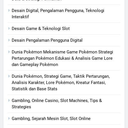
Desain Digital, Pengalaman Pengguna, Teknologi
Interaktif
Desain Game & Teknologi Slot
Desain Pengalaman Pengguna Digital
Dunia Pokémon Mekanisme Game Pokémon Strategi
Pertarungan Pokémon Edukasi & Analisis Game Lore
dan Gameplay Pokémon
Dunia Pokémon, Strategi Game, Taktik Pertarungan,
Analisis Karakter, Lore Pokémon, Kreatur Fantasi,
Statistik dan Base Stats
Gambling, Online Casino, Slot Machines, Tips &
Strategies
Gambling, Sejarah Mesin Slot, Slot Online