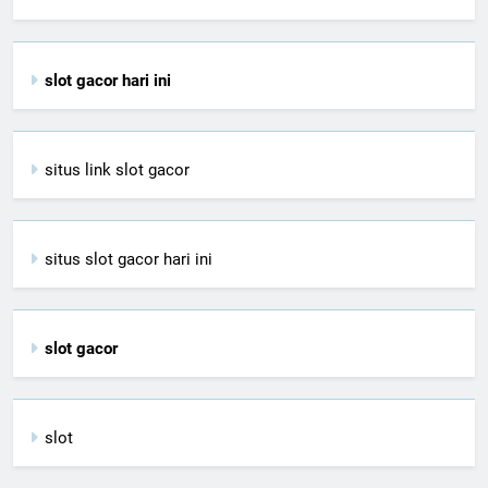
slot gacor hari ini
situs link slot gacor
situs slot gacor hari ini
slot gacor
slot