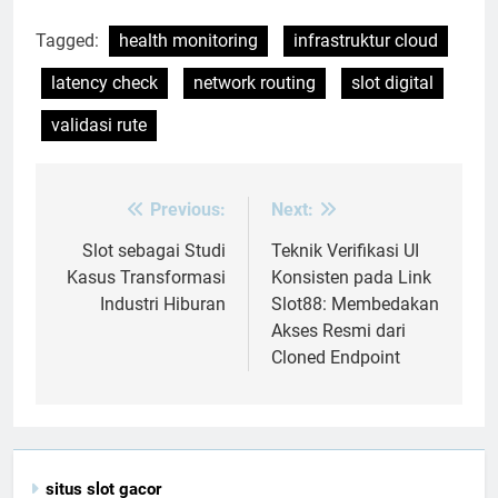
Tagged:
health monitoring
infrastruktur cloud
latency check
network routing
slot digital
validasi rute
Previous:
Next:
Post
navigation
Slot sebagai Studi
Teknik Verifikasi UI
Kasus Transformasi
Konsisten pada Link
Industri Hiburan
Slot88: Membedakan
Akses Resmi dari
Cloned Endpoint
situs slot gacor