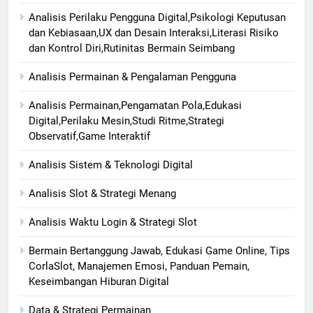
Analisis Perilaku Pengguna Digital,Psikologi Keputusan
dan Kebiasaan,UX dan Desain Interaksi,Literasi Risiko
dan Kontrol Diri,Rutinitas Bermain Seimbang
Analisis Permainan & Pengalaman Pengguna
Analisis Permainan,Pengamatan Pola,Edukasi
Digital,Perilaku Mesin,Studi Ritme,Strategi
Observatif,Game Interaktif
Analisis Sistem & Teknologi Digital
Analisis Slot & Strategi Menang
Analisis Waktu Login & Strategi Slot
Bermain Bertanggung Jawab, Edukasi Game Online, Tips
CorlaSlot, Manajemen Emosi, Panduan Pemain,
Keseimbangan Hiburan Digital
Data & Strategi Permainan