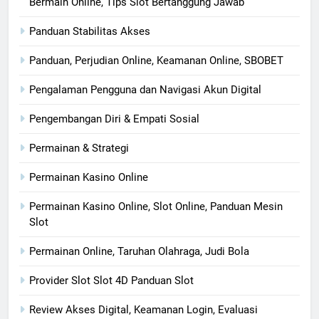
Bermain Online, Tips Slot Bertanggung Jawab
Panduan Stabilitas Akses
Panduan, Perjudian Online, Keamanan Online, SBOBET
Pengalaman Pengguna dan Navigasi Akun Digital
Pengembangan Diri & Empati Sosial
Permainan & Strategi
Permainan Kasino Online
Permainan Kasino Online, Slot Online, Panduan Mesin
Slot
Permainan Online, Taruhan Olahraga, Judi Bola
Provider Slot Slot 4D Panduan Slot
Review Akses Digital, Keamanan Login, Evaluasi