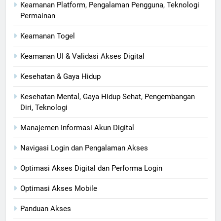
Keamanan Platform, Pengalaman Pengguna, Teknologi
Permainan
Keamanan Togel
Keamanan UI & Validasi Akses Digital
Kesehatan & Gaya Hidup
Kesehatan Mental, Gaya Hidup Sehat, Pengembangan
Diri, Teknologi
Manajemen Informasi Akun Digital
Navigasi Login dan Pengalaman Akses
Optimasi Akses Digital dan Performa Login
Optimasi Akses Mobile
Panduan Akses