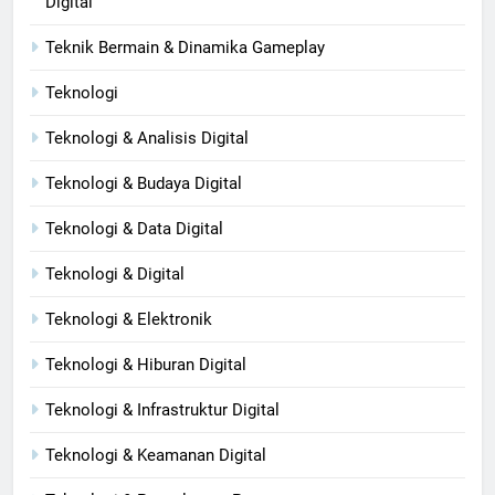
Digital
Teknik Bermain & Dinamika Gameplay
Teknologi
Teknologi & Analisis Digital
Teknologi & Budaya Digital
Teknologi & Data Digital
Teknologi & Digital
Teknologi & Elektronik
Teknologi & Hiburan Digital
Teknologi & Infrastruktur Digital
Teknologi & Keamanan Digital