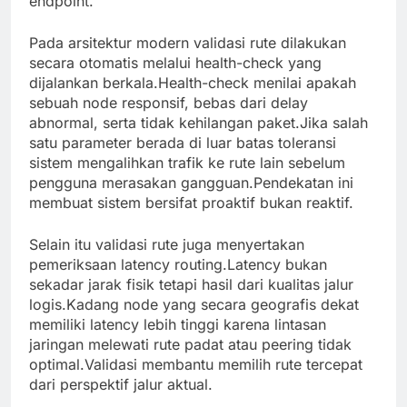
endpoint.
Pada arsitektur modern validasi rute dilakukan
secara otomatis melalui health-check yang
dijalankan berkala.Health-check menilai apakah
sebuah node responsif, bebas dari delay
abnormal, serta tidak kehilangan paket.Jika salah
satu parameter berada di luar batas toleransi
sistem mengalihkan trafik ke rute lain sebelum
pengguna merasakan gangguan.Pendekatan ini
membuat sistem bersifat proaktif bukan reaktif.
Selain itu validasi rute juga menyertakan
pemeriksaan latency routing.Latency bukan
sekadar jarak fisik tetapi hasil dari kualitas jalur
logis.Kadang node yang secara geografis dekat
memiliki latency lebih tinggi karena lintasan
jaringan melewati rute padat atau peering tidak
optimal.Validasi membantu memilih rute tercepat
dari perspektif jalur aktual.