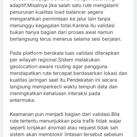
adaptif.Misalnya jika salah satu rute mengalami
penurunan kualitas load balancer segera
mengarahkan permintaan ke jalur lain tanpa
menunggu kegagalan total.Karena itu validasi
bukan hanya bagian dari proses awal namun
berlangsung terus menerus selama sesi berjalan.
Pada platform berskala luas validasi diterapkan
per wilayah regional.Sistem melakukan
geolocation-aware routing agar pengguna
mendapatkan rute tercepat berdasarkan lokasi dan
kualitas jaringan saat itu.Pendekatan ini secara
langsung memperkecil waktu tempuh data dan
meningkatkan kehalusan interaksi pada
antarmuka.
Keamanan pun menjadi bagian dari validasi.Bila
rute tertentu menunjukkan pola trafik tidak wajar
seperti lonjakan anomali atau request tidak sah
sistem akan memblokir lintasan tersebut sebelum