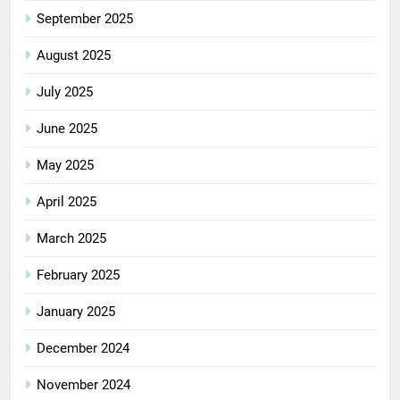
September 2025
August 2025
July 2025
June 2025
May 2025
April 2025
March 2025
February 2025
January 2025
December 2024
November 2024