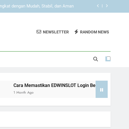
angkat dengan Mudah, Stabil, dan Aman
 Berjalan Stabil Sebelum Masuk Akun
dengan Proses Masuk Akun yang Mudah
NEWSLETTER
RANDOM NEWS
Navigasi Ringkas dan Mudah Dipahami
inapan Yang Nyaman Dengan Budaya Jepang Otentik.
angkat dengan Mudah, Stabil, dan Aman
 Berjalan Stabil Sebelum Masuk Akun
dengan Proses Masuk Akun yang Mudah
ra Memastikan EDWINSLOT Login Berjalan Stabil Sebelum Ma
onth Ago