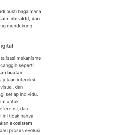
adi bukti bagaimana
sain interaktif, dan
yang mendukung
igital
gitalisasi mekanisme
 canggih seperti
san buatan
 jutaan interaksi
visual, dan
 setiap individu.
em untuk
eferensi, dan
ini tidak hanya
takan
ekosistem
dari proses evolusi