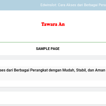
Edwinslot: Cara Akses dari Berbagai Per
Cara Memastikan EDWINSLOT Login
Login Edwinslot Resmi 
ara An
TIARA4D Login dengan 
engalaman Menginap Tradisional Di Tawara An, Jepang. Peng
Edwinslot: Cara Akses dari Berbagai Per
SAMPLE PAGE
Cara Memastikan EDWINSLOT Login
Login Edwinslot Resmi 
 Berbagai Perangkat dengan Mudah, Stabil, dan Aman
Ca
1 M