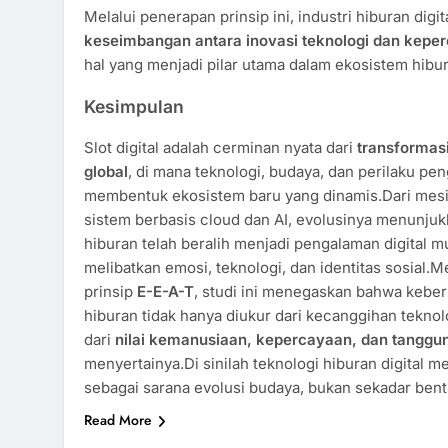
Melalui penerapan prinsip ini, industri hiburan digi
keseimbangan antara inovasi teknologi dan keper
hal yang menjadi pilar utama dalam ekosistem hibu
Kesimpulan
Slot digital adalah cerminan nyata dari
transformasi
global
, di mana teknologi, budaya, dan perilaku pe
membentuk ekosistem baru yang dinamis.Dari mes
sistem berbasis cloud dan AI, evolusinya menunju
hiburan telah beralih menjadi pengalaman digital m
melibatkan emosi, teknologi, dan identitas sosial.M
prinsip
E-E-A-T
, studi ini menegaskan bahwa keber
hiburan tidak hanya diukur dari kecanggihan teknolo
dari
nilai kemanusiaan, kepercayaan, dan tanggun
menyertainya.Di sinilah teknologi hiburan digita
sebagai sarana evolusi budaya, bukan sekadar bent
Read More