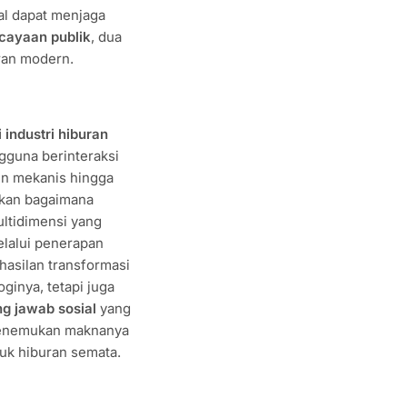
tal dapat menjaga
cayaan publik
, dua
ran modern.
 industri hiburan
ngguna berinteraksi
in mekanis hingga
kkan bagaimana
ultidimensi yang
elalui penerapan
hasilan transformasi
ginya, tetapi juga
g jawab sosial
yang
l menemukan maknanya
uk hiburan semata.