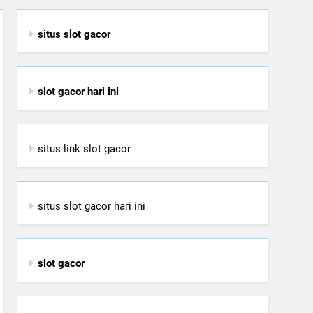
situs slot gacor
slot gacor hari ini
situs link slot gacor
situs slot gacor hari ini
slot gacor