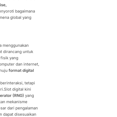
ise,
 menyoroti bagaimana
mena global yang
rja menggunakan
t dirancang untuk
fisik yang
omputer dan internet,
enuju
format digital
erinteraksi, tetapi
.Slot digital kini
erator (RNG)
yang
ukan mekanisme
esar dari pengalaman
n dapat disesuaikan