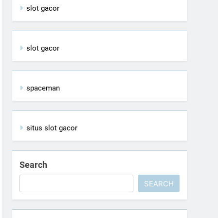
slot gacor
slot gacor
spaceman
situs slot gacor
Search
SEARCH