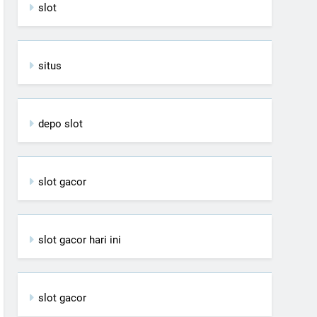
slot
situs
depo slot
slot gacor
slot gacor hari ini
slot gacor