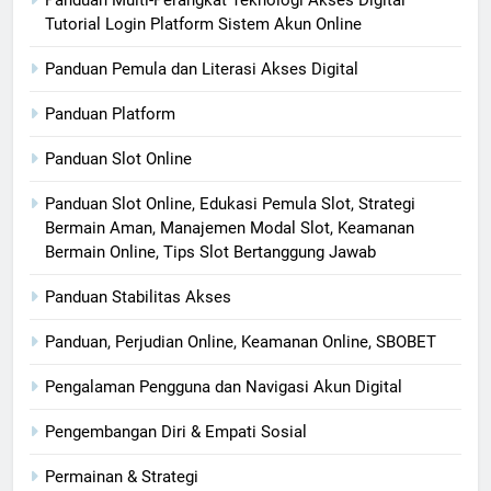
Tutorial Login Platform Sistem Akun Online
Panduan Pemula dan Literasi Akses Digital
Panduan Platform
Panduan Slot Online
Panduan Slot Online, Edukasi Pemula Slot, Strategi
Bermain Aman, Manajemen Modal Slot, Keamanan
Bermain Online, Tips Slot Bertanggung Jawab
Panduan Stabilitas Akses
Panduan, Perjudian Online, Keamanan Online, SBOBET
Pengalaman Pengguna dan Navigasi Akun Digital
Pengembangan Diri & Empati Sosial
Permainan & Strategi