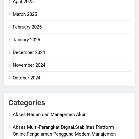
April 2025
March 2025
February 2025
January 2025
December 2024
November 2024
October 2024
Categories
Akses Harian dan Manajemen Akun
Akses Multi-Perangkat Digital,Stabilitas Platform
Online,Pengalaman Pengguna Modern,Manajemen