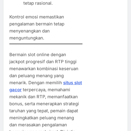
tetap rasional.
Kontrol emosi memastikan
pengalaman bermain tetap
menyenangkan dan
menguntungkan.
Bermain slot online dengan
jackpot progresif dan RTP tinggi
menawarkan kombinasi keseruan
dan peluang menang yang
menarik. Dengan memilih
situs slot
gacor
terpercaya, memahami
mekanik dan RTP, memanfaatkan
bonus, serta menerapkan strategi
taruhan yang tepat, pemain dapat
meningkatkan peluang menang
dan merasakan pengalaman