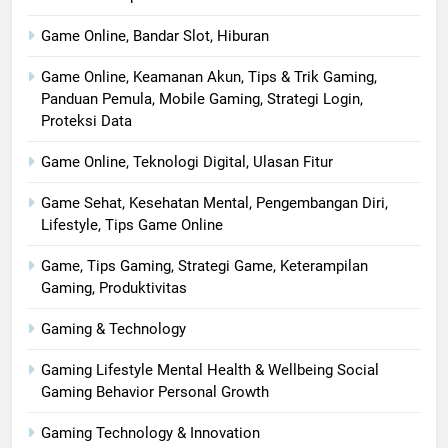
Game Online, Bandar Slot, Hiburan
Game Online, Keamanan Akun, Tips & Trik Gaming,
Panduan Pemula, Mobile Gaming, Strategi Login,
Proteksi Data
Game Online, Teknologi Digital, Ulasan Fitur
Game Sehat, Kesehatan Mental, Pengembangan Diri,
Lifestyle, Tips Game Online
Game, Tips Gaming, Strategi Game, Keterampilan
Gaming, Produktivitas
Gaming & Technology
Gaming Lifestyle Mental Health & Wellbeing Social
Gaming Behavior Personal Growth
Gaming Technology & Innovation