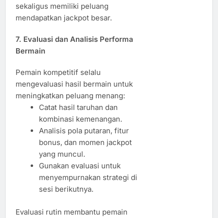
sekaligus memiliki peluang
mendapatkan jackpot besar.
7.
Evaluasi dan Analisis Performa
Bermain
Pemain kompetitif selalu
mengevaluasi hasil bermain untuk
meningkatkan peluang menang:
Catat hasil taruhan dan
kombinasi kemenangan.
Analisis pola putaran, fitur
bonus, dan momen jackpot
yang muncul.
Gunakan evaluasi untuk
menyempurnakan strategi di
sesi berikutnya.
Evaluasi rutin membantu pemain