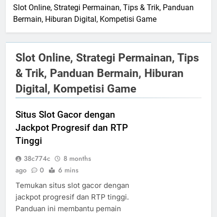
Slot Online, Strategi Permainan, Tips & Trik, Panduan
Bermain, Hiburan Digital, Kompetisi Game
Slot Online, Strategi Permainan, Tips
& Trik, Panduan Bermain, Hiburan
Digital, Kompetisi Game
Situs Slot Gacor dengan
Jackpot Progresif dan RTP
Tinggi
38c774c
8 months
ago
0
6 mins
Temukan situs slot gacor dengan
jackpot progresif dan RTP tinggi.
Panduan ini membantu pemain