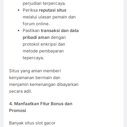
perjudian terpercaya.
Periksa
reputasi situs
melalui ulasan pemain dan
forum online.
Pastikan
transaksi dan data
pribadi aman
dengan
protokol enkripsi dan
metode pembayaran
tepercaya.
Situs yang aman memberi
kenyamanan bermain dan
menjamin kemenangan dibayarkan
secara adil.
4.
Manfaatkan Fitur Bonus dan
Promosi
Banyak situs slot gacor