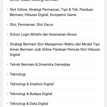
Slot Online, Strategi Permainan, Tips & Trik, Panduan
Bermain, Hiburan Digital, Kompetisi Game
Slot, Permainan, Slot Gacor
Solusi Login Mobile dan Keamanan Akses
Strategi Bermain Slot Manajemen Waktu dan Modal Tips
Aman Bermain Judi Online Panduan Pemula Slot Hiburan
Digital
Teknik Bermain & Dinamika Gameplay
Teknologi
Teknologi & Analisis Digital
Teknologi & Budaya Digital
Teknologi & Data Digital