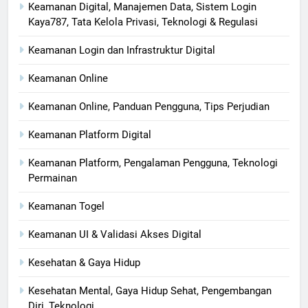
Keamanan Digital, Manajemen Data, Sistem Login
Kaya787, Tata Kelola Privasi, Teknologi & Regulasi
Keamanan Login dan Infrastruktur Digital
Keamanan Online
Keamanan Online, Panduan Pengguna, Tips Perjudian
Keamanan Platform Digital
Keamanan Platform, Pengalaman Pengguna, Teknologi
Permainan
Keamanan Togel
Keamanan UI & Validasi Akses Digital
Kesehatan & Gaya Hidup
Kesehatan Mental, Gaya Hidup Sehat, Pengembangan
Diri, Teknologi