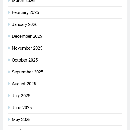
March 2026
February 2026
January 2026
December 2025
November 2025
October 2025
September 2025
August 2025
July 2025
June 2025
May 2025