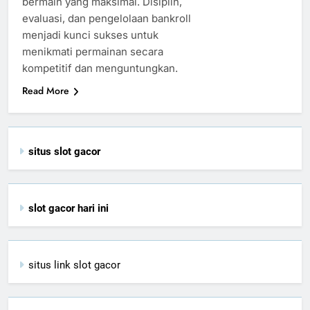
bermain yang maksimal. Disiplin,
evaluasi, dan pengelolaan bankroll
menjadi kunci sukses untuk
menikmati permainan secara
kompetitif dan menguntungkan.
Read More
situs slot gacor
slot gacor hari ini
situs link slot gacor