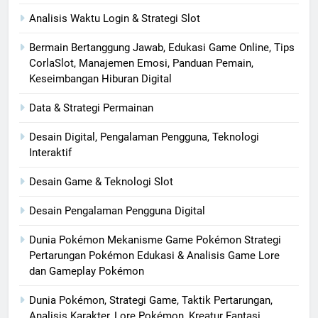
Analisis Waktu Login & Strategi Slot
Bermain Bertanggung Jawab, Edukasi Game Online, Tips
CorlaSlot, Manajemen Emosi, Panduan Pemain,
Keseimbangan Hiburan Digital
Data & Strategi Permainan
Desain Digital, Pengalaman Pengguna, Teknologi
Interaktif
Desain Game & Teknologi Slot
Desain Pengalaman Pengguna Digital
Dunia Pokémon Mekanisme Game Pokémon Strategi
Pertarungan Pokémon Edukasi & Analisis Game Lore
dan Gameplay Pokémon
Dunia Pokémon, Strategi Game, Taktik Pertarungan,
Analisis Karakter, Lore Pokémon, Kreatur Fantasi,