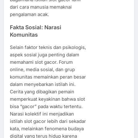
dari cara manusia memaknai
pengalaman acak.
Fakta Sosial: Narasi
Komunitas
Selain faktor teknis dan psikologis,
aspek sosial juga penting dalam
memahami slot gacor. Forum
online, media sosial, dan grup
komunitas memainkan peran besar
dalam menyebarkan istilah ini.
Cerita yang dibagikan pemain
memperkuat keyakinan bahwa slot
bisa “gacor” pada waktu tertentu.
Narasi kolektif ini menjadikan
istilah slot gacor lebih dari sekadar
kata, melainkan fenomena budaya
digital yang terus hidup karena