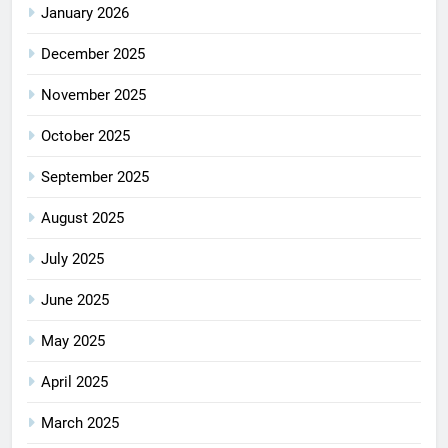
January 2026
December 2025
November 2025
October 2025
September 2025
August 2025
July 2025
June 2025
May 2025
April 2025
March 2025