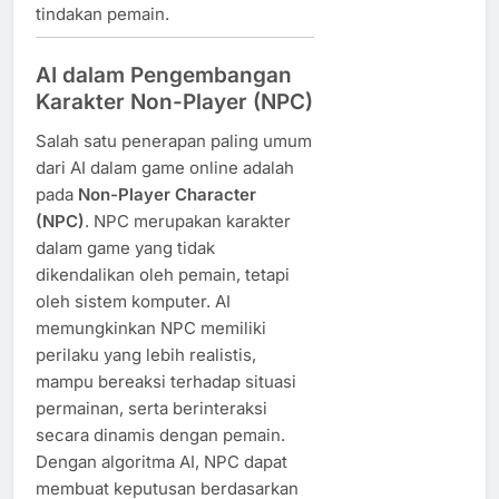
tindakan pemain.
AI dalam Pengembangan
Karakter Non-Player (NPC)
Salah satu penerapan paling umum
dari AI dalam game online adalah
pada
Non-Player Character
(NPC)
. NPC merupakan karakter
dalam game yang tidak
dikendalikan oleh pemain, tetapi
oleh sistem komputer. AI
memungkinkan NPC memiliki
perilaku yang lebih realistis,
mampu bereaksi terhadap situasi
permainan, serta berinteraksi
secara dinamis dengan pemain.
Dengan algoritma AI, NPC dapat
membuat keputusan berdasarkan