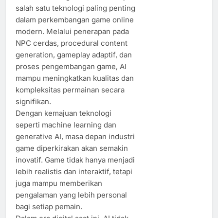
salah satu teknologi paling penting
dalam perkembangan game online
modern. Melalui penerapan pada
NPC cerdas, procedural content
generation, gameplay adaptif, dan
proses pengembangan game, AI
mampu meningkatkan kualitas dan
kompleksitas permainan secara
signifikan.
Dengan kemajuan teknologi
seperti machine learning dan
generative AI, masa depan industri
game diperkirakan akan semakin
inovatif. Game tidak hanya menjadi
lebih realistis dan interaktif, tetapi
juga mampu memberikan
pengalaman yang lebih personal
bagi setiap pemain.