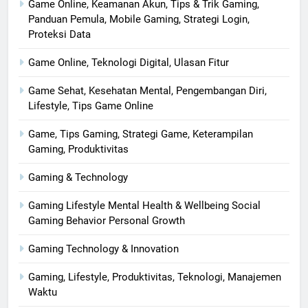
Game Online, Keamanan Akun, Tips & Trik Gaming,
Panduan Pemula, Mobile Gaming, Strategi Login,
Proteksi Data
Game Online, Teknologi Digital, Ulasan Fitur
Game Sehat, Kesehatan Mental, Pengembangan Diri,
Lifestyle, Tips Game Online
Game, Tips Gaming, Strategi Game, Keterampilan
Gaming, Produktivitas
Gaming & Technology
Gaming Lifestyle Mental Health & Wellbeing Social
Gaming Behavior Personal Growth
Gaming Technology & Innovation
Gaming, Lifestyle, Produktivitas, Teknologi, Manajemen
Waktu