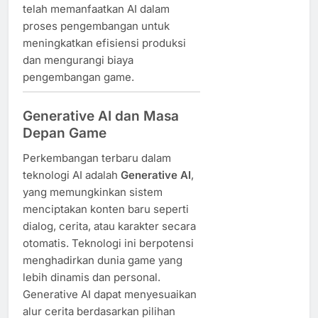
telah memanfaatkan AI dalam
proses pengembangan untuk
meningkatkan efisiensi produksi
dan mengurangi biaya
pengembangan game.
Generative AI dan Masa
Depan Game
Perkembangan terbaru dalam
teknologi AI adalah
Generative AI
,
yang memungkinkan sistem
menciptakan konten baru seperti
dialog, cerita, atau karakter secara
otomatis. Teknologi ini berpotensi
menghadirkan dunia game yang
lebih dinamis dan personal.
Generative AI dapat menyesuaikan
alur cerita berdasarkan pilihan