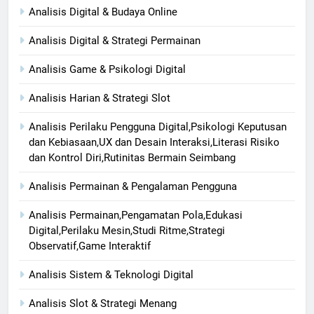
Analisis Digital & Budaya Online
Analisis Digital & Strategi Permainan
Analisis Game & Psikologi Digital
Analisis Harian & Strategi Slot
Analisis Perilaku Pengguna Digital,Psikologi Keputusan
dan Kebiasaan,UX dan Desain Interaksi,Literasi Risiko
dan Kontrol Diri,Rutinitas Bermain Seimbang
Analisis Permainan & Pengalaman Pengguna
Analisis Permainan,Pengamatan Pola,Edukasi
Digital,Perilaku Mesin,Studi Ritme,Strategi
Observatif,Game Interaktif
Analisis Sistem & Teknologi Digital
Analisis Slot & Strategi Menang