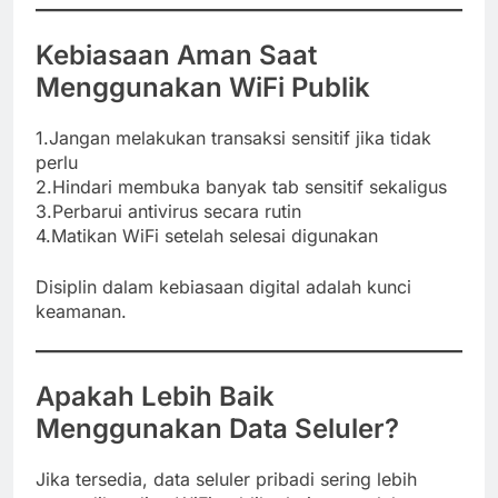
Kebiasaan Aman Saat
Menggunakan WiFi Publik
1.Jangan melakukan transaksi sensitif jika tidak
perlu
2.Hindari membuka banyak tab sensitif sekaligus
3.Perbarui antivirus secara rutin
4.Matikan WiFi setelah selesai digunakan
Disiplin dalam kebiasaan digital adalah kunci
keamanan.
Apakah Lebih Baik
Menggunakan Data Seluler?
Jika tersedia, data seluler pribadi sering lebih