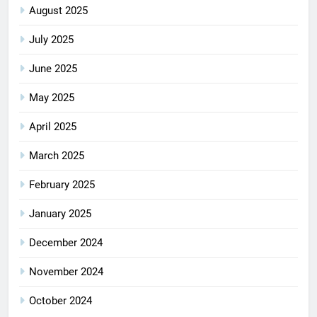
August 2025
July 2025
June 2025
May 2025
April 2025
March 2025
February 2025
January 2025
December 2024
November 2024
October 2024