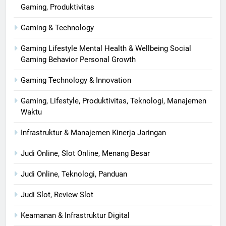
Gaming, Produktivitas
Gaming & Technology
Gaming Lifestyle Mental Health & Wellbeing Social
Gaming Behavior Personal Growth
Gaming Technology & Innovation
Gaming, Lifestyle, Produktivitas, Teknologi, Manajemen
Waktu
Infrastruktur & Manajemen Kinerja Jaringan
Judi Online, Slot Online, Menang Besar
Judi Online, Teknologi, Panduan
Judi Slot, Review Slot
Keamanan & Infrastruktur Digital