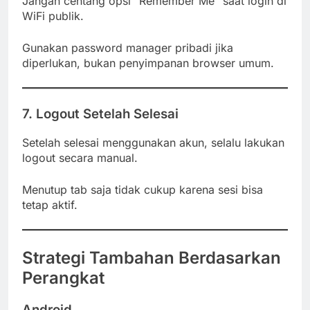
Jangan centang opsi “Remember Me” saat login di
WiFi publik.
Gunakan password manager pribadi jika
diperlukan, bukan penyimpanan browser umum.
7. Logout Setelah Selesai
Setelah selesai menggunakan akun, selalu lakukan
logout secara manual.
Menutup tab saja tidak cukup karena sesi bisa
tetap aktif.
Strategi Tambahan Berdasarkan
Perangkat
Android