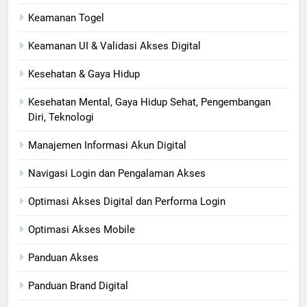
Keamanan Togel
Keamanan UI & Validasi Akses Digital
Kesehatan & Gaya Hidup
Kesehatan Mental, Gaya Hidup Sehat, Pengembangan
Diri, Teknologi
Manajemen Informasi Akun Digital
Navigasi Login dan Pengalaman Akses
Optimasi Akses Digital dan Performa Login
Optimasi Akses Mobile
Panduan Akses
Panduan Brand Digital