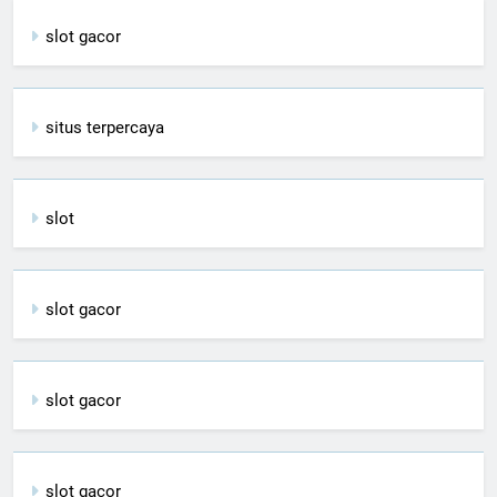
slot gacor
situs terpercaya
slot
slot gacor
slot gacor
slot gacor