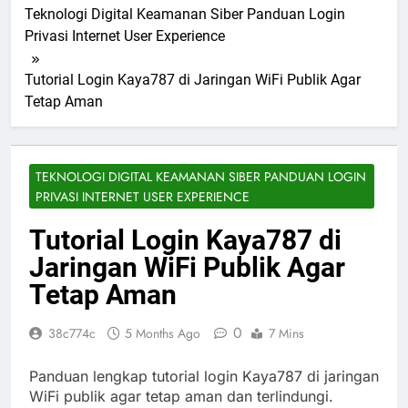
Teknologi Digital Keamanan Siber Panduan Login
Privasi Internet User Experience
Tutorial Login Kaya787 di Jaringan WiFi Publik Agar
Tetap Aman
TEKNOLOGI DIGITAL KEAMANAN SIBER PANDUAN LOGIN
PRIVASI INTERNET USER EXPERIENCE
Tutorial Login Kaya787 di
Jaringan WiFi Publik Agar
Tetap Aman
0
38c774c
5 Months Ago
7 Mins
Panduan lengkap tutorial login Kaya787 di jaringan
WiFi publik agar tetap aman dan terlindungi.