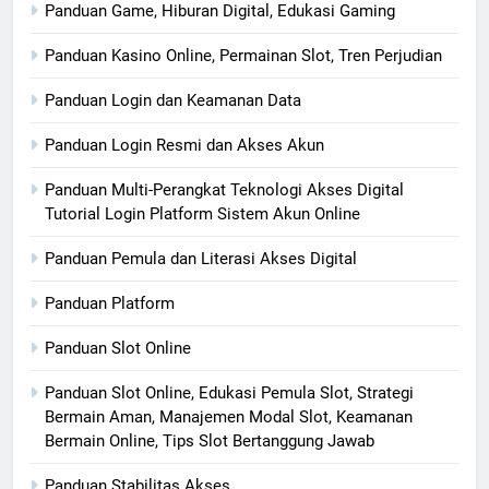
Panduan Game, Hiburan Digital, Edukasi Gaming
Panduan Kasino Online, Permainan Slot, Tren Perjudian
Panduan Login dan Keamanan Data
Panduan Login Resmi dan Akses Akun
Panduan Multi-Perangkat Teknologi Akses Digital
Tutorial Login Platform Sistem Akun Online
Panduan Pemula dan Literasi Akses Digital
Panduan Platform
Panduan Slot Online
Panduan Slot Online, Edukasi Pemula Slot, Strategi
Bermain Aman, Manajemen Modal Slot, Keamanan
Bermain Online, Tips Slot Bertanggung Jawab
Panduan Stabilitas Akses