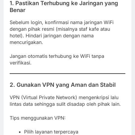
1. Pastikan Terhubung ke Jaringan yang
Benar
Sebelum login, konfirmasi nama jaringan WiFi
dengan pihak resmi (misalnya staf kafe atau
hotel). Hindari jaringan dengan nama
mencurigakan.
Jangan otomatis terhubung ke WiFi tanpa
verifikasi.
2. Gunakan VPN yang Aman dan Stabil
VPN (Virtual Private Network) mengenkripsi lalu
lintas data sehingga sulit disadap oleh pihak lain.
Tips menggunakan VPN:
Pilih layanan terpercaya