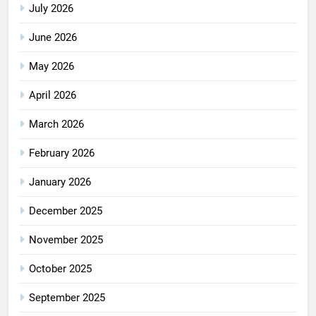
July 2026
June 2026
May 2026
April 2026
March 2026
February 2026
January 2026
December 2025
November 2025
October 2025
September 2025