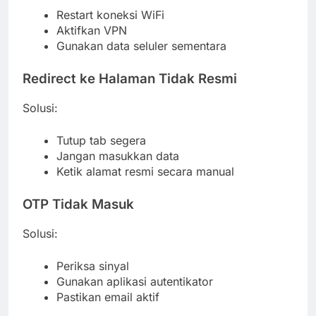
Restart koneksi WiFi
Aktifkan VPN
Gunakan data seluler sementara
Redirect ke Halaman Tidak Resmi
Solusi:
Tutup tab segera
Jangan masukkan data
Ketik alamat resmi secara manual
OTP Tidak Masuk
Solusi:
Periksa sinyal
Gunakan aplikasi autentikator
Pastikan email aktif