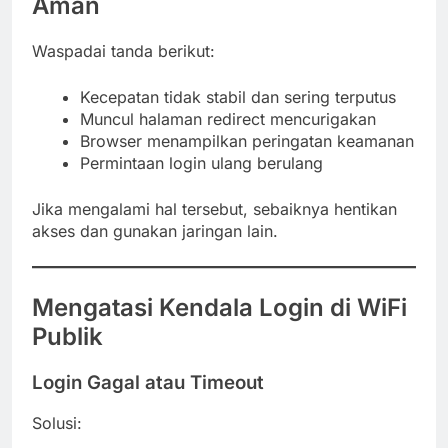
Aman
Waspadai tanda berikut:
Kecepatan tidak stabil dan sering terputus
Muncul halaman redirect mencurigakan
Browser menampilkan peringatan keamanan
Permintaan login ulang berulang
Jika mengalami hal tersebut, sebaiknya hentikan
akses dan gunakan jaringan lain.
Mengatasi Kendala Login di WiFi
Publik
Login Gagal atau Timeout
Solusi: