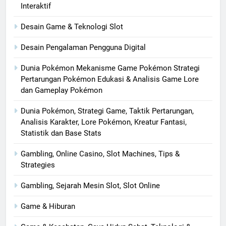
Interaktif
Desain Game & Teknologi Slot
Desain Pengalaman Pengguna Digital
Dunia Pokémon Mekanisme Game Pokémon Strategi
Pertarungan Pokémon Edukasi & Analisis Game Lore
dan Gameplay Pokémon
Dunia Pokémon, Strategi Game, Taktik Pertarungan,
Analisis Karakter, Lore Pokémon, Kreatur Fantasi,
Statistik dan Base Stats
Gambling, Online Casino, Slot Machines, Tips &
Strategies
Gambling, Sejarah Mesin Slot, Slot Online
Game & Hiburan