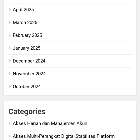
April 2025
March 2025
February 2025
January 2025
December 2024
November 2024
October 2024
Categories
Akses Harian dan Manajemen Akun
Akses Multi-Perangkat Digital,Stabilitas Platform