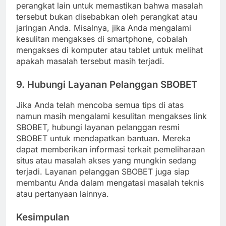
perangkat lain untuk memastikan bahwa masalah
tersebut bukan disebabkan oleh perangkat atau
jaringan Anda. Misalnya, jika Anda mengalami
kesulitan mengakses di smartphone, cobalah
mengakses di komputer atau tablet untuk melihat
apakah masalah tersebut masih terjadi.
9.
Hubungi Layanan Pelanggan SBOBET
Jika Anda telah mencoba semua tips di atas
namun masih mengalami kesulitan mengakses link
SBOBET, hubungi layanan pelanggan resmi
SBOBET untuk mendapatkan bantuan. Mereka
dapat memberikan informasi terkait pemeliharaan
situs atau masalah akses yang mungkin sedang
terjadi. Layanan pelanggan SBOBET juga siap
membantu Anda dalam mengatasi masalah teknis
atau pertanyaan lainnya.
Kesimpulan