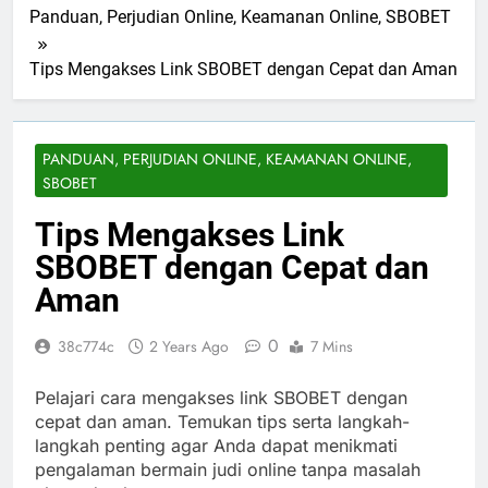
Panduan, Perjudian Online, Keamanan Online, SBOBET
Tips Mengakses Link SBOBET dengan Cepat dan Aman
PANDUAN, PERJUDIAN ONLINE, KEAMANAN ONLINE,
SBOBET
Tips Mengakses Link
SBOBET dengan Cepat dan
Aman
0
38c774c
2 Years Ago
7 Mins
Pelajari cara mengakses link SBOBET dengan
cepat dan aman. Temukan tips serta langkah-
langkah penting agar Anda dapat menikmati
pengalaman bermain judi online tanpa masalah