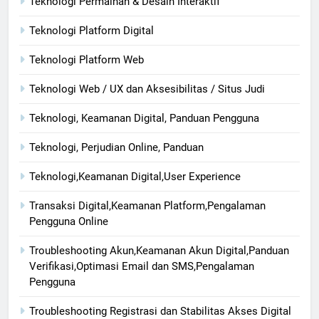
Teknologi Permainan & Desain Interaktif
Teknologi Platform Digital
Teknologi Platform Web
Teknologi Web / UX dan Aksesibilitas / Situs Judi
Teknologi, Keamanan Digital, Panduan Pengguna
Teknologi, Perjudian Online, Panduan
Teknologi,Keamanan Digital,User Experience
Transaksi Digital,Keamanan Platform,Pengalaman
Pengguna Online
Troubleshooting Akun,Keamanan Akun Digital,Panduan
Verifikasi,Optimasi Email dan SMS,Pengalaman
Pengguna
Troubleshooting Registrasi dan Stabilitas Akses Digital