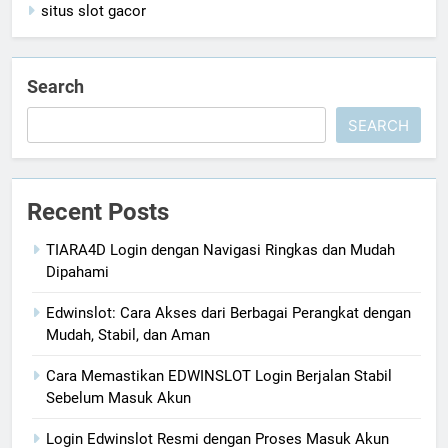
situs slot gacor
Search
SEARCH
Recent Posts
TIARA4D Login dengan Navigasi Ringkas dan Mudah
Dipahami
Edwinslot: Cara Akses dari Berbagai Perangkat dengan
Mudah, Stabil, dan Aman
Cara Memastikan EDWINSLOT Login Berjalan Stabil
Sebelum Masuk Akun
Login Edwinslot Resmi dengan Proses Masuk Akun