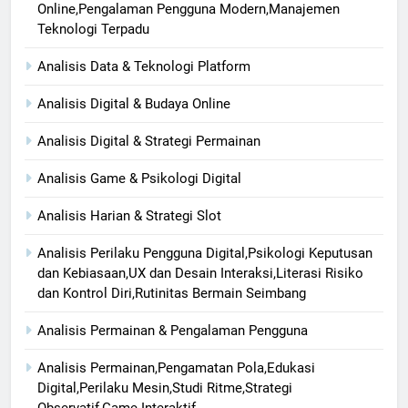
Online,Pengalaman Pengguna Modern,Manajemen
Teknologi Terpadu
Analisis Data & Teknologi Platform
Analisis Digital & Budaya Online
Analisis Digital & Strategi Permainan
Analisis Game & Psikologi Digital
Analisis Harian & Strategi Slot
Analisis Perilaku Pengguna Digital,Psikologi Keputusan
dan Kebiasaan,UX dan Desain Interaksi,Literasi Risiko
dan Kontrol Diri,Rutinitas Bermain Seimbang
Analisis Permainan & Pengalaman Pengguna
Analisis Permainan,Pengamatan Pola,Edukasi
Digital,Perilaku Mesin,Studi Ritme,Strategi