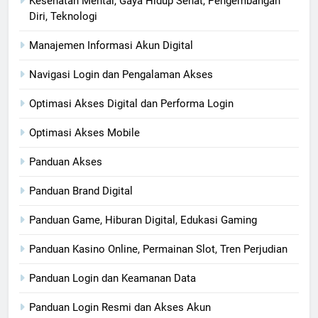
Kesehatan Mental, Gaya Hidup Sehat, Pengembangan
Diri, Teknologi
Manajemen Informasi Akun Digital
Navigasi Login dan Pengalaman Akses
Optimasi Akses Digital dan Performa Login
Optimasi Akses Mobile
Panduan Akses
Panduan Brand Digital
Panduan Game, Hiburan Digital, Edukasi Gaming
Panduan Kasino Online, Permainan Slot, Tren Perjudian
Panduan Login dan Keamanan Data
Panduan Login Resmi dan Akses Akun