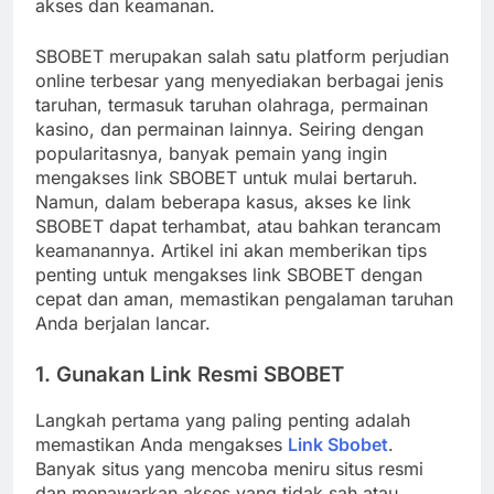
akses dan keamanan.
SBOBET merupakan salah satu platform perjudian
online terbesar yang menyediakan berbagai jenis
taruhan, termasuk taruhan olahraga, permainan
kasino, dan permainan lainnya. Seiring dengan
popularitasnya, banyak pemain yang ingin
mengakses link SBOBET untuk mulai bertaruh.
Namun, dalam beberapa kasus, akses ke link
SBOBET dapat terhambat, atau bahkan terancam
keamanannya. Artikel ini akan memberikan tips
penting untuk mengakses link SBOBET dengan
cepat dan aman, memastikan pengalaman taruhan
Anda berjalan lancar.
1.
Gunakan Link Resmi SBOBET
Langkah pertama yang paling penting adalah
memastikan Anda mengakses
Link Sbobet
.
Banyak situs yang mencoba meniru situs resmi
dan menawarkan akses yang tidak sah atau