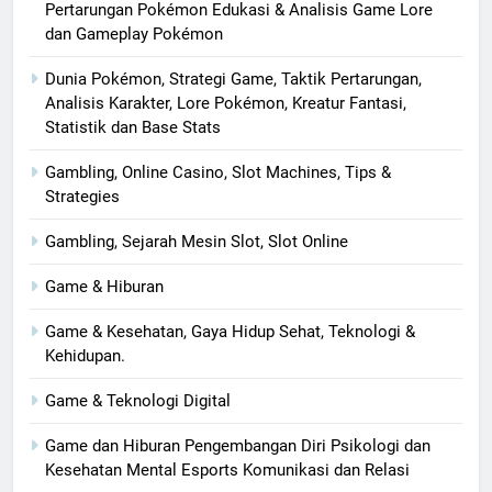
Pertarungan Pokémon Edukasi & Analisis Game Lore
dan Gameplay Pokémon
Dunia Pokémon, Strategi Game, Taktik Pertarungan,
Analisis Karakter, Lore Pokémon, Kreatur Fantasi,
Statistik dan Base Stats
Gambling, Online Casino, Slot Machines, Tips &
Strategies
Gambling, Sejarah Mesin Slot, Slot Online
Game & Hiburan
Game & Kesehatan, Gaya Hidup Sehat, Teknologi &
Kehidupan.
Game & Teknologi Digital
Game dan Hiburan Pengembangan Diri Psikologi dan
Kesehatan Mental Esports Komunikasi dan Relasi