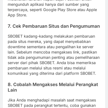
mengunduh aplikasi hanya dari sumber yang
terpercaya, seperti Google Play Store atau Apple
App Store.
7.
Cek Pembaruan Situs dan Pengumuman
SBOBET kadang-kadang melakukan pembaruan
pada situs mereka, yang dapat menyebabkan
downtime sementara atau pengalihan ke server
lain. Sebelum mencoba mengakses link, pastikan
tidak ada pengumuman penting atau pemeliharaan
server dari pihak SBOBET. Anda bisa memeriksa
pembaruan melalui situs resmi atau melalui
komunikasi yang diterima dari platform SBOBET.
8.
Cobalah Mengakses Melalui Perangkat
Lain
Jika Anda menghadapi masalah saat mengakses
SBOBET pada perangkat tertentu, coba gunakan