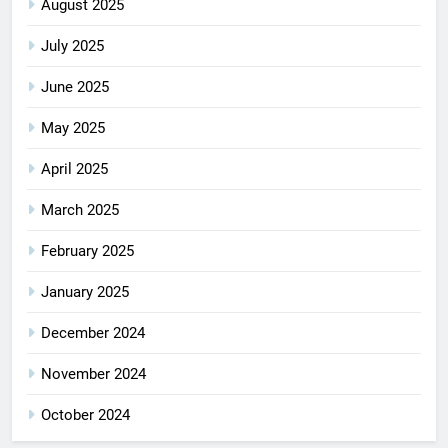
August 2025
July 2025
June 2025
May 2025
April 2025
March 2025
February 2025
January 2025
December 2024
November 2024
October 2024