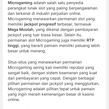
Microgaming
adalah salah satu penyedia
perangkat lunak slot yang paling berpengalaman
dan terkenal di industri perjudian online.
Microgaming menawarkan permainan slot yang
memiliki
jackpot progresif
terbesar, termasuk
Mega Moolah
, yang dikenal dengan pembayaran
jackpot yang luar biasa besar. Selain itu,
permainan slot Microgaming juga memiliki
RTP
tinggi
, yang berarti pemain memiliki peluang lebih
besar untuk menang.
Situs-situs yang menawarkan permainan
Microgaming sering kali memiliki reputasi yang
sangat baik, dengan sistem keamanan yang kuat
dan pembayaran yang cepat. Dengan berbagai
pilihan permainan dan jackpot yang menggiurkan,
Microgaming adalah pilihan tepat untuk pemain
yang ingin meraih kemenangan besar di kasino
online.