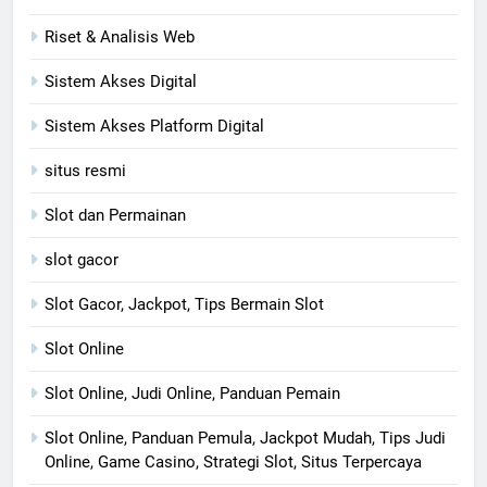
Riset & Analisis Web
Sistem Akses Digital
Sistem Akses Platform Digital
situs resmi
Slot dan Permainan
slot gacor
Slot Gacor, Jackpot, Tips Bermain Slot
Slot Online
Slot Online, Judi Online, Panduan Pemain
Slot Online, Panduan Pemula, Jackpot Mudah, Tips Judi
Online, Game Casino, Strategi Slot, Situs Terpercaya