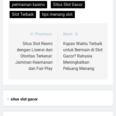
permainan kasino
Situs Slot Gacor
Slot Terbaik
tips menang slot
Previous:
Next:
Post
navigation
Situs Slot Resmi
Kapan Waktu Terbaik
dengan Lisensi dari
untuk Bermain di Slot
Otoritas Terkenal:
Gacor? Rahasia
Jaminan Keamanan
Meningkatkan
dan Fair Play
Peluang Menang
situs slot gacor