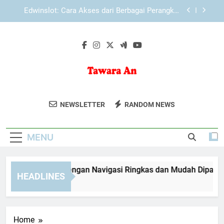
Skip
Cara Memastikan EDWINSLOT Login Berjalan
to
Stabil Sebelum Masuk Akun
content
Login Edwinslot Resmi dengan Proses Masuk
Akun yang Mudah
TIARA4D Login dengan Navigasi Ringkas dan
Mudah Dipahami
Edwinslot: Cara Akses dari Berbagai Perangkat
dengan Mudah, Stabil, dan Aman
Tawara An
Nikmati Pengalaman Menginap
Cara Memastikan EDWINSLOT Login Berjalan
NEWSLETTER
RANDOM NEWS
Stabil Sebelum Masuk Akun
Tradisional Di Tawara An, Jepang.
Login Edwinslot Resmi dengan Proses Masuk
Penginapan Yang Nyaman Dengan
Akun yang Mudah
MENU
Budaya Jepang Otentik.
ARA4D Login dengan Navigasi Ringkas dan Mudah Dipahami
HEADLINES
Weeks Ago
Home