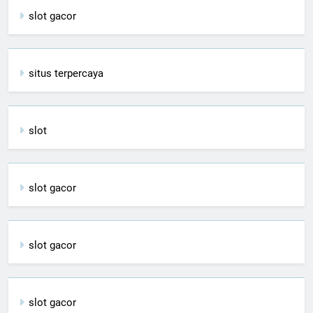
slot gacor
situs terpercaya
slot
slot gacor
slot gacor
slot gacor