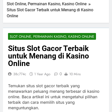
Slot Online, Permainan Kasino, Kasino Online
Situs Slot Gacor Terbaik untuk Menang di Kasino
Online
SLOT ONLINE, PERMAINAN KASINO, KASINO ONLINE
Situs Slot Gacor Terbaik
untuk Menang di Kasino
Online
0
38c774c
1 Year Ago
10 Mins
Temukan situs slot gacor terbaik yang
menawarkan peluang menang terbesar di kasino
online. Baca artikel ini untuk mengetahui pilihan
terbaik dan cara memilih situs yang
menguntungkan.