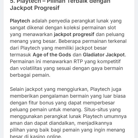
5.
Playtech – Pilihan Terbaik dengan
Jackpot Progresif
Playtech
adalah penyedia perangkat lunak yang
sangat dikenal dengan koleksi permainan slot
yang menawarkan
jackpot progresif
dan peluang
menang yang besar. Beberapa permainan terkenal
dari Playtech yang memiliki jackpot besar
termasuk
Age of the Gods
dan
Gladiator Jackpot
.
Permainan ini menawarkan RTP yang kompetitif
dan volatilitas yang sesuai dengan gaya bermain
berbagai pemain.
Selain jackpot yang menggiurkan, Playtech juga
memberikan pengalaman bermain yang luar biasa
dengan fitur bonus yang dapat memperbesar
peluang pemain untuk menang. Situs-situs yang
menggunakan perangkat lunak Playtech umumnya
aman dan dapat diandalkan, menjadikannya
pilihan yang baik bagi pemain yang ingin menang
besar di kasino online.