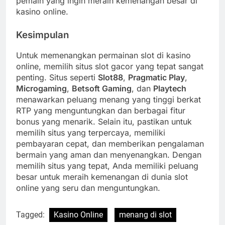
pemain yang ingin meraih kemenangan besar di
kasino online.
Kesimpulan
Untuk memenangkan permainan slot di kasino
online, memilih situs slot gacor yang tepat sangat
penting. Situs seperti
Slot88
,
Pragmatic Play
,
Microgaming
,
Betsoft Gaming
, dan
Playtech
menawarkan peluang menang yang tinggi berkat
RTP yang menguntungkan dan berbagai fitur
bonus yang menarik. Selain itu, pastikan untuk
memilih situs yang terpercaya, memiliki
pembayaran cepat, dan memberikan pengalaman
bermain yang aman dan menyenangkan. Dengan
memilih situs yang tepat, Anda memiliki peluang
besar untuk meraih kemenangan di dunia slot
online yang seru dan menguntungkan.
Tagged:
Kasino Online
menang di slot