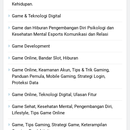
Kehidupan.
Game & Teknologi Digital
Game dan Hiburan Pengembangan Diri Psikologi dan
Kesehatan Mental Esports Komunikasi dan Relasi
Game Development
Game Online, Bandar Slot, Hiburan
Game Online, Keamanan Akun, Tips & Trik Gaming,
Panduan Pemula, Mobile Gaming, Strategi Login,
Proteksi Data
Game Online, Teknologi Digital, Ulasan Fitur
Game Sehat, Kesehatan Mental, Pengembangan Diri,
Lifestyle, Tips Game Online
Game, Tips Gaming, Strategi Game, Keterampilan