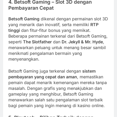
4.
Betsoft Gaming – Slot 3D dengan
Pembayaran Cepat
Betsoft Gaming
dikenal dengan permainan slot 3D
yang menarik dan inovatif, serta memiliki
RTP
tinggi
dan fitur-fitur bonus yang memikat.
Beberapa permainan terkenal dari Betsoft Gaming,
seperti
The Slotfather
dan
Dr. Jekyll & Mr. Hyde
,
menawarkan peluang untuk menang besar sambil
menikmati pengalaman bermain yang
menyenangkan.
Betsoft Gaming juga terkenal dengan
sistem
pembayaran yang cepat dan aman
, memastikan
pemain dapat menarik kemenangan mereka tanpa
masalah. Dengan grafis yang menakjubkan dan
gameplay yang menghibur, Betsoft Gaming
menawarkan salah satu pengalaman slot terbaik
bagi pemain yang ingin menang di kasino online.