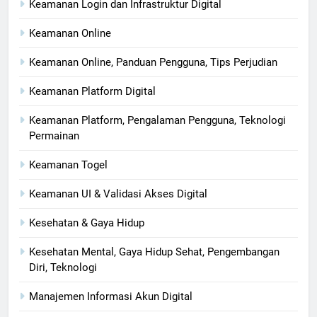
Keamanan Login dan Infrastruktur Digital
Keamanan Online
Keamanan Online, Panduan Pengguna, Tips Perjudian
Keamanan Platform Digital
Keamanan Platform, Pengalaman Pengguna, Teknologi
Permainan
Keamanan Togel
Keamanan UI & Validasi Akses Digital
Kesehatan & Gaya Hidup
Kesehatan Mental, Gaya Hidup Sehat, Pengembangan
Diri, Teknologi
Manajemen Informasi Akun Digital