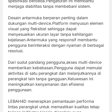
spesifikasi berbeda.Pengaturan ini membantu
menjaga stabilitas tanpa membebani sistem.
Desain antarmuka berperan penting dalam
dukungan multi-device.Platform menyusun elemen
visual yang fleksibel sehingga dapat
menyesuaikan ukuran layar tanpa kehilangan
kejelasan.Antarmuka yang responsif membantu
pengguna berinteraksi dengan nyaman di berbagai
resolusi.
Dari sudut pandang pengguna,akses multi-device
memberikan kebebasan.Pengguna dapat memulai
aktivitas di satu perangkat dan melanjutkannya di
perangkat lain tanpa gangguan.Keluwesan ini
meningkatkan kenyamanan dan efisiensi
penggunaan.
LEBAH4D menerapkan pemantauan performa
lintas perangkat untuk memastikan kualitas tetap