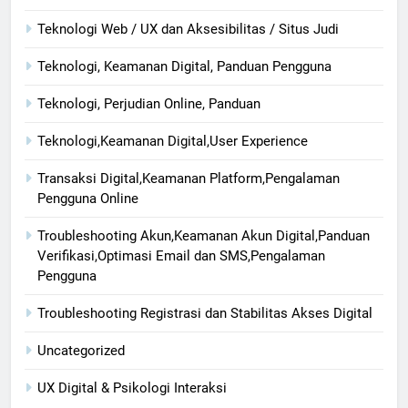
Teknologi Web / UX dan Aksesibilitas / Situs Judi
Teknologi, Keamanan Digital, Panduan Pengguna
Teknologi, Perjudian Online, Panduan
Teknologi,Keamanan Digital,User Experience
Transaksi Digital,Keamanan Platform,Pengalaman
Pengguna Online
Troubleshooting Akun,Keamanan Akun Digital,Panduan
Verifikasi,Optimasi Email dan SMS,Pengalaman
Pengguna
Troubleshooting Registrasi dan Stabilitas Akses Digital
Uncategorized
UX Digital & Psikologi Interaksi