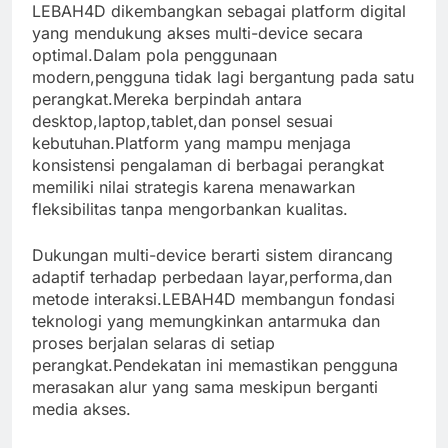
LEBAH4D dikembangkan sebagai platform digital
yang mendukung akses multi-device secara
optimal.Dalam pola penggunaan
modern,pengguna tidak lagi bergantung pada satu
perangkat.Mereka berpindah antara
desktop,laptop,tablet,dan ponsel sesuai
kebutuhan.Platform yang mampu menjaga
konsistensi pengalaman di berbagai perangkat
memiliki nilai strategis karena menawarkan
fleksibilitas tanpa mengorbankan kualitas.
Dukungan multi-device berarti sistem dirancang
adaptif terhadap perbedaan layar,performa,dan
metode interaksi.LEBAH4D membangun fondasi
teknologi yang memungkinkan antarmuka dan
proses berjalan selaras di setiap
perangkat.Pendekatan ini memastikan pengguna
merasakan alur yang sama meskipun berganti
media akses.