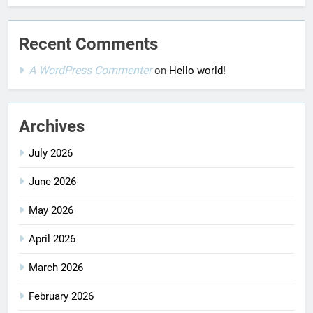
Recent Comments
A WordPress Commenter
on
Hello world!
Archives
July 2026
June 2026
May 2026
April 2026
March 2026
February 2026