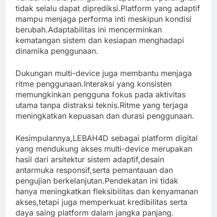
tidak selalu dapat diprediksi.Platform yang adaptif
mampu menjaga performa inti meskipun kondisi
berubah.Adaptabilitas ini mencerminkan
kematangan sistem dan kesiapan menghadapi
dinamika penggunaan.
Dukungan multi-device juga membantu menjaga
ritme penggunaan.Interaksi yang konsisten
memungkinkan pengguna fokus pada aktivitas
utama tanpa distraksi teknis.Ritme yang terjaga
meningkatkan kepuasan dan durasi penggunaan.
Kesimpulannya,LEBAH4D sebagai platform digital
yang mendukung akses multi-device merupakan
hasil dari arsitektur sistem adaptif,desain
antarmuka responsif,serta pemantauan dan
pengujian berkelanjutan.Pendekatan ini tidak
hanya meningkatkan fleksibilitas dan kenyamanan
akses,tetapi juga memperkuat kredibilitas serta
daya saing platform dalam jangka panjang.