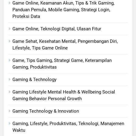
Game Online, Keamanan Akun, Tips & Trik Gaming,
Panduan Pemula, Mobile Gaming, Strategi Login,
Proteksi Data
Game Online, Teknologi Digital, Ulasan Fitur
Game Sehat, Kesehatan Mental, Pengembangan Diri,
Lifestyle, Tips Game Online
Game, Tips Gaming, Strategi Game, Keterampilan
Gaming, Produktivitas
Gaming & Technology
Gaming Lifestyle Mental Health & Wellbeing Social
Gaming Behavior Personal Growth
Gaming Technology & Innovation
Gaming, Lifestyle, Produktivitas, Teknologi, Manajemen
Waktu