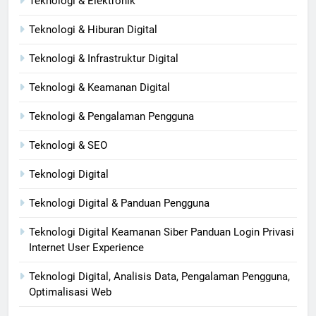
Teknologi & Elektronik
Teknologi & Hiburan Digital
Teknologi & Infrastruktur Digital
Teknologi & Keamanan Digital
Teknologi & Pengalaman Pengguna
Teknologi & SEO
Teknologi Digital
Teknologi Digital & Panduan Pengguna
Teknologi Digital Keamanan Siber Panduan Login Privasi
Internet User Experience
Teknologi Digital, Analisis Data, Pengalaman Pengguna,
Optimalisasi Web