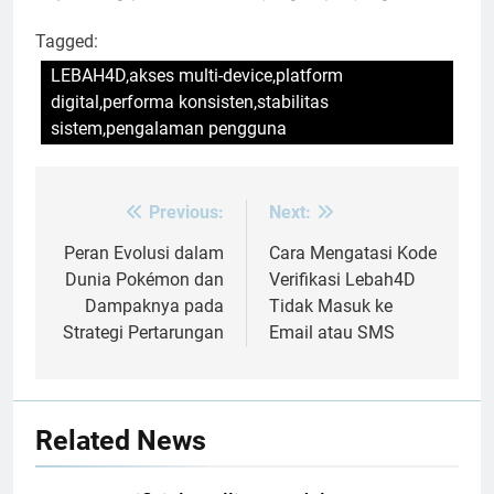
Tagged:
LEBAH4D,akses multi-device,platform
digital,performa konsisten,stabilitas
sistem,pengalaman pengguna
Previous:
Next:
Post
navigation
Peran Evolusi dalam
Cara Mengatasi Kode
Dunia Pokémon dan
Verifikasi Lebah4D
Dampaknya pada
Tidak Masuk ke
Strategi Pertarungan
Email atau SMS
Related News