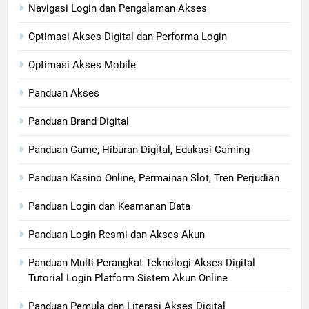
Navigasi Login dan Pengalaman Akses
Optimasi Akses Digital dan Performa Login
Optimasi Akses Mobile
Panduan Akses
Panduan Brand Digital
Panduan Game, Hiburan Digital, Edukasi Gaming
Panduan Kasino Online, Permainan Slot, Tren Perjudian
Panduan Login dan Keamanan Data
Panduan Login Resmi dan Akses Akun
Panduan Multi-Perangkat Teknologi Akses Digital
Tutorial Login Platform Sistem Akun Online
Panduan Pemula dan Literasi Akses Digital