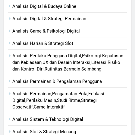
Analisis Digital & Budaya Online
Analisis Digital & Strategi Permainan
Analisis Game & Psikologi Digital
Analisis Harian & Strategi Slot
Analisis Perilaku Pengguna Digital,Psikologi Keputusan
dan Kebiasaan,UX dan Desain Interaksi,Literasi Risiko
dan Kontrol Diri,Rutinitas Bermain Seimbang
Analisis Permainan & Pengalaman Pengguna
Analisis Permainan,Pengamatan Pola,Edukasi
Digital,Perilaku Mesin,Studi Ritme,Strategi
Observatif,Game Interaktif
Analisis Sistem & Teknologi Digital
Analisis Slot & Strategi Menang