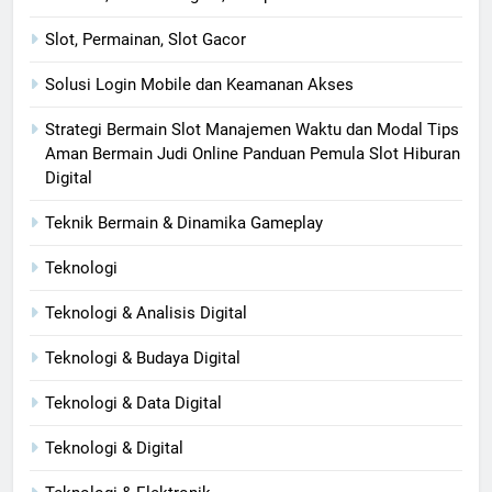
Slot, Permainan, Slot Gacor
Solusi Login Mobile dan Keamanan Akses
Strategi Bermain Slot Manajemen Waktu dan Modal Tips
Aman Bermain Judi Online Panduan Pemula Slot Hiburan
Digital
Teknik Bermain & Dinamika Gameplay
Teknologi
Teknologi & Analisis Digital
Teknologi & Budaya Digital
Teknologi & Data Digital
Teknologi & Digital