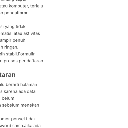
tau komputer, terlalu
an pendaftaran
i yang tidak
atis, atau aktivitas
hampir penuh,
ih ringan.
h stabil.Formulir
an proses pendaftaran
taran
lu berarti halaman
s karena ada data
g belum
m sebelum menekan
nomor ponsel tidak
ssword sama.Jika ada