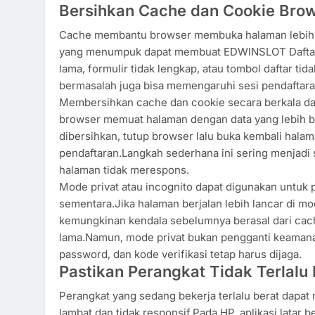
Bersihkan Cache dan Cookie Bro
Cache membantu browser membuka halaman lebih
yang menumpuk dapat membuat EDWINSLOT Daftar
lama, formulir tidak lengkap, atau tombol daftar tid
bermasalah juga bisa memengaruhi sesi pendaftara
Membersihkan cache dan cookie secara berkala d
browser memuat halaman dengan data yang lebih b
dibersihkan, tutup browser lalu buka kembali hala
pendaftaran.Langkah sederhana ini sering menjadi s
halaman tidak merespons.
Mode privat atau incognito dapat digunakan untuk
sementara.Jika halaman berjalan lebih lancar di mo
kemungkinan kendala sebelumnya berasal dari cac
lama.Namun, mode privat bukan pengganti keamanan
password, dan kode verifikasi tetap harus dijaga.
Pastikan Perangkat Tidak Terlalu 
Perangkat yang sedang bekerja terlalu berat dapa
lambat dan tidak responsif.Pada HP, aplikasi latar 