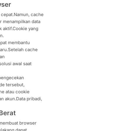
wser
 cepat.Namun, cache
 menampilkan data
ak aktif.Cookie yang
n.
apat membantu
aru.Setelah cache
man
olusi awal saat
 pengecekan
de tersebut,
he atau cookie
 akun.Data pribadi,
Berat
t membuat browser
belakang dapat