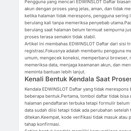
Pengguna yang mencari EDWINSLOT Daftar biasan
akun dengan proses yang jelas, aman, dan tidak 
ketika halaman tidak merespons, pengguna sering
berulang kali tanpa memeriksa penyebab utama.Pad
berulang saat halaman belum termuat sempurna ju
proses terasa semakin tidak stabil.
Artikel ini membahas EDWINSLOT Daftar dari sisi t
registrasi.Fokusnya adalah membantu pengguna 
umum, mengecek koneksi, memperbarui browser, 
memeriksa data, menjaga keamanan akun, dan meng
meminta bantuan lebih lanjut.
Kenali Bentuk Kendala Saat Prose
Kendala EDWINSLOT Daftar yang tidak merespons 
beberapa bentuk.Pertama, tombol daftar tidak bisa 
halaman pendaftaran terbuka tetapi formulir belum 
data sudah diisi tetapi tidak ada perubahan setelah
ditekan.Keempat, kode verifikasi tidak masuk atau 
tahap konfirmasi.