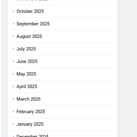
October 2025
September 2025
August 2025
July 2025
June 2025
May 2025
April 2025
March 2025
February 2025
January 2025
December 2024