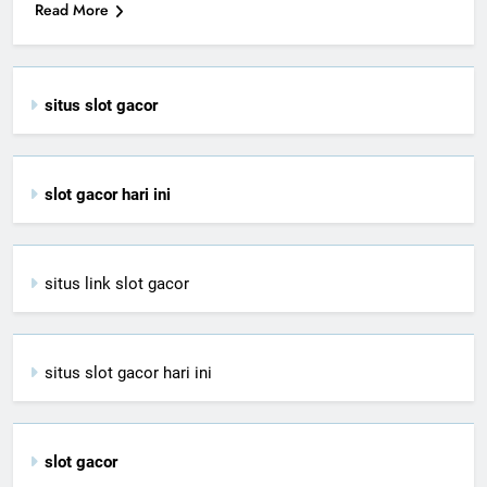
Read More
situs slot gacor
slot gacor hari ini
situs link slot gacor
situs slot gacor hari ini
slot gacor