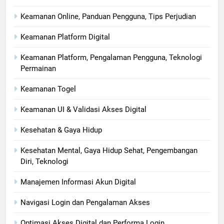
Keamanan Online, Panduan Pengguna, Tips Perjudian
Keamanan Platform Digital
Keamanan Platform, Pengalaman Pengguna, Teknologi
Permainan
Keamanan Togel
Keamanan UI & Validasi Akses Digital
Kesehatan & Gaya Hidup
Kesehatan Mental, Gaya Hidup Sehat, Pengembangan
Diri, Teknologi
Manajemen Informasi Akun Digital
Navigasi Login dan Pengalaman Akses
Optimasi Akses Digital dan Performa Login