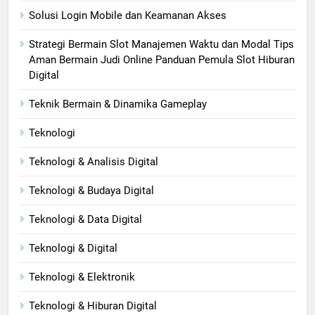
Solusi Login Mobile dan Keamanan Akses
Strategi Bermain Slot Manajemen Waktu dan Modal Tips
Aman Bermain Judi Online Panduan Pemula Slot Hiburan
Digital
Teknik Bermain & Dinamika Gameplay
Teknologi
Teknologi & Analisis Digital
Teknologi & Budaya Digital
Teknologi & Data Digital
Teknologi & Digital
Teknologi & Elektronik
Teknologi & Hiburan Digital