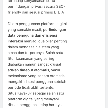
terhadap kenyamanan serta
perlindungan privasi secara SEO-
friendly dan sesuai prinsip E-E-A-
T.
Di era penggunaan platform digital
yang semakin masif,
perlindungan
data pengguna dan efisiensi
interaksi
menjadi dua pilar penting
dalam mendesain sistem yang
aman dan terpercaya. Salah satu
fitur keamanan yang sering
diabaikan namun sangat krusial
adalah
timeout otomatis
, yakni
mekanisme yang secara otomatis
mengakhiri sesi pengguna setelah
periode tidak aktif tertentu.
Situs Kaya787 sebagai salah satu
platform digital yang melayani
ribuan pengguna setiap harinya