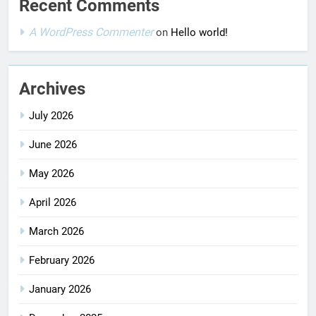
Recent Comments
A WordPress Commenter
on
Hello world!
Archives
July 2026
June 2026
May 2026
April 2026
March 2026
February 2026
January 2026