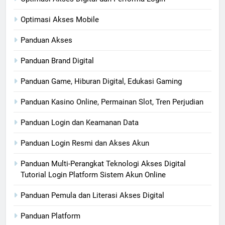
Optimasi Akses Mobile
Panduan Akses
Panduan Brand Digital
Panduan Game, Hiburan Digital, Edukasi Gaming
Panduan Kasino Online, Permainan Slot, Tren Perjudian
Panduan Login dan Keamanan Data
Panduan Login Resmi dan Akses Akun
Panduan Multi-Perangkat Teknologi Akses Digital
Tutorial Login Platform Sistem Akun Online
Panduan Pemula dan Literasi Akses Digital
Panduan Platform