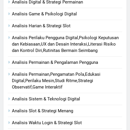
Analisis Digital & Strategi Permainan
Analisis Game & Psikologi Digital
Analisis Harian & Strategi Slot
Analisis Perilaku Pengguna Digital,Psikologi Keputusan
dan Kebiasaan,UX dan Desain Interaksi,Literasi Risiko
dan Kontrol Diri,Rutinitas Bermain Seimbang
Analisis Permainan & Pengalaman Pengguna
Analisis Permainan,Pengamatan Pola,Edukasi
Digital,Perilaku Mesin,Studi Ritme,Strategi
Observatif,Game Interaktif
Analisis Sistem & Teknologi Digital
Analisis Slot & Strategi Menang
Analisis Waktu Login & Strategi Slot