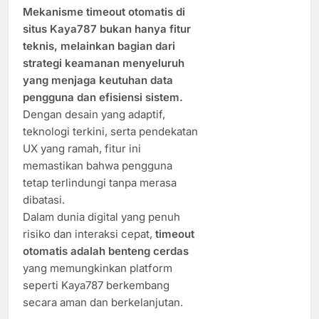
Mekanisme timeout otomatis di
situs Kaya787 bukan hanya fitur
teknis, melainkan bagian dari
strategi keamanan menyeluruh
yang menjaga keutuhan data
pengguna dan efisiensi sistem.
Dengan desain yang adaptif,
teknologi terkini, serta pendekatan
UX yang ramah, fitur ini
memastikan bahwa pengguna
tetap terlindungi tanpa merasa
dibatasi.
Dalam dunia digital yang penuh
risiko dan interaksi cepat,
timeout
otomatis adalah benteng cerdas
yang memungkinkan platform
seperti Kaya787 berkembang
secara aman dan berkelanjutan.