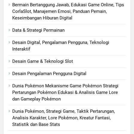
Bermain Bertanggung Jawab, Edukasi Game Online, Tips
CorlaSlot, Manajemen Emosi, Panduan Pemain,
Keseimbangan Hiburan Digital
Data & Strategi Permainan
Desain Digital, Pengalaman Pengguna, Teknologi
Interaktif
Desain Game & Teknologi Slot
Desain Pengalaman Pengguna Digital
Dunia Pokémon Mekanisme Game Pokémon Strategi
Pertarungan Pokémon Edukasi & Analisis Game Lore
dan Gameplay Pokémon
Dunia Pokémon, Strategi Game, Taktik Pertarungan,
Analisis Karakter, Lore Pokémon, Kreatur Fantasi,
Statistik dan Base Stats