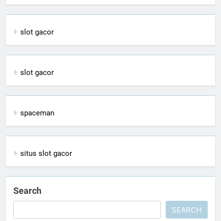
slot gacor
slot gacor
spaceman
situs slot gacor
Search
SEARCH