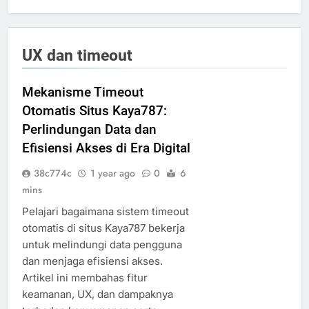
UX dan timeout
Mekanisme Timeout
Otomatis Situs Kaya787:
Perlindungan Data dan
Efisiensi Akses di Era Digital
38c774c
1 year ago
0
6
mins
Pelajari bagaimana sistem timeout
otomatis di situs Kaya787 bekerja
untuk melindungi data pengguna
dan menjaga efisiensi akses.
Artikel ini membahas fitur
keamanan, UX, dan dampaknya