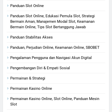
Panduan Slot Online
Panduan Slot Online, Edukasi Pemula Slot, Strategi
Bermain Aman, Manajemen Modal Slot, Keamanan
Bermain Online, Tips Slot Bertanggung Jawab
Panduan Stabilitas Akses
Panduan, Perjudian Online, Keamanan Online, SBOBET
Pengalaman Pengguna dan Navigasi Akun Digital
Pengembangan Diri & Empati Sosial
Permainan & Strategi
Permainan Kasino Online
Permainan Kasino Online, Slot Online, Panduan Mesin
Slot