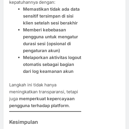
kepatuhannya dengan:
Memastikan tidak ada data
sensitif tersimpan di sisi
klien setelah sesi berakhir
Memberi kebebasan
pengguna untuk mengatur
durasi sesi (opsional di
pengaturan akun)
Melaporkan aktivitas logout
otomatis sebagai bagian
dari log keamanan akun
Langkah ini tidak hanya
meningkatkan transparansi, tetapi
juga
memperkuat kepercayaan
pengguna terhadap platform
.
Kesimpulan