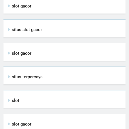
slot gacor
situs slot gacor
slot gacor
situs terpercaya
slot
slot gacor