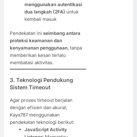
menggunakan autentikasi
dua langkah (2FA)
untuk
kembali masuk
Pendekatan ini
seimbang antara
proteksi keamanan dan
kenyamanan penggunaan
, tanpa
memberikan kesan terlalu
membatasi aktivitas.
3. Teknologi Pendukung
Sistem Timeout
Agar proses timeout berjalan
dengan efisien dan akurat,
Kaya787 menggunakan
pendekatan teknologi berikut:
JavaScript Activity
Listener:
Memantau