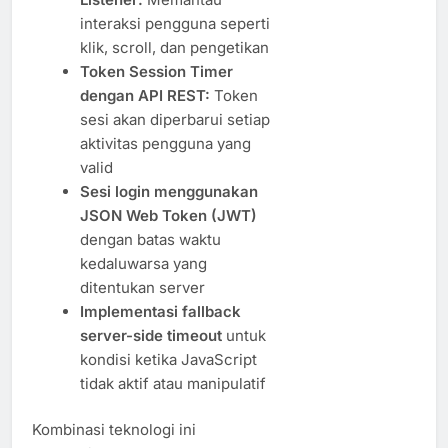
interaksi pengguna seperti
klik, scroll, dan pengetikan
Token Session Timer
dengan API REST:
Token
sesi akan diperbarui setiap
aktivitas pengguna yang
valid
Sesi login menggunakan
JSON Web Token (JWT)
dengan batas waktu
kedaluwarsa yang
ditentukan server
Implementasi fallback
server-side timeout
untuk
kondisi ketika JavaScript
tidak aktif atau manipulatif
Kombinasi teknologi ini