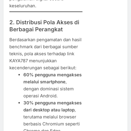
keseluruhan.
2. Distribusi Pola Akses di
Berbagai Perangkat
Berdasarkan pengamatan dan hasil
benchmark dari berbagai sumber
teknis, pola akses terhadap link
KAYA787 menunjukkan
kecenderungan sebagai berikut:
60% pengguna mengakses
melalui smartphone
,
dengan dominasi sistem
operasi Android.
30% pengguna mengakses
dari desktop atau laptop
,
terutama melalui browser
berbasis Chromium seperti
Chrome dan Edge.