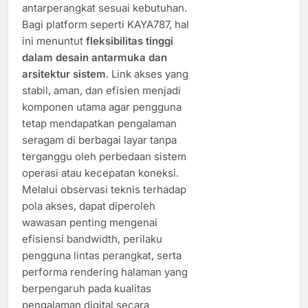
antarperangkat sesuai kebutuhan.
Bagi platform seperti KAYA787, hal
ini menuntut
fleksibilitas tinggi
dalam desain antarmuka dan
arsitektur sistem
. Link akses yang
stabil, aman, dan efisien menjadi
komponen utama agar pengguna
tetap mendapatkan pengalaman
seragam di berbagai layar tanpa
terganggu oleh perbedaan sistem
operasi atau kecepatan koneksi.
Melalui observasi teknis terhadap
pola akses, dapat diperoleh
wawasan penting mengenai
efisiensi bandwidth, perilaku
pengguna lintas perangkat, serta
performa rendering halaman yang
berpengaruh pada kualitas
pengalaman digital secara