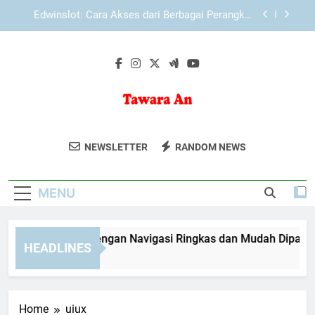
Skip
Cara Memastikan EDWINSLOT Login Berjalan
to
Stabil Sebelum Masuk Akun
content
Login Edwinslot Resmi dengan Proses Masuk
Akun yang Mudah
TIARA4D Login dengan Navigasi Ringkas dan
Mudah Dipahami
Edwinslot: Cara Akses dari Berbagai Perangkat
dengan Mudah, Stabil, dan Aman
Tawara An
Nikmati Pengalaman Menginap
Cara Memastikan EDWINSLOT Login Berjalan
NEWSLETTER
RANDOM NEWS
Stabil Sebelum Masuk Akun
Tradisional Di Tawara An, Jepang.
Login Edwinslot Resmi dengan Proses Masuk
Penginapan Yang Nyaman Dengan
Akun yang Mudah
MENU
Budaya Jepang Otentik.
ARA4D Login dengan Navigasi Ringkas dan Mudah Dipahami
HEADLINES
eeks Ago
Home
uiux