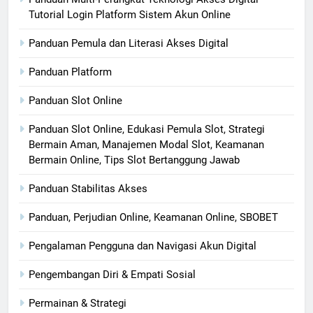
Tutorial Login Platform Sistem Akun Online
Panduan Pemula dan Literasi Akses Digital
Panduan Platform
Panduan Slot Online
Panduan Slot Online, Edukasi Pemula Slot, Strategi
Bermain Aman, Manajemen Modal Slot, Keamanan
Bermain Online, Tips Slot Bertanggung Jawab
Panduan Stabilitas Akses
Panduan, Perjudian Online, Keamanan Online, SBOBET
Pengalaman Pengguna dan Navigasi Akun Digital
Pengembangan Diri & Empati Sosial
Permainan & Strategi