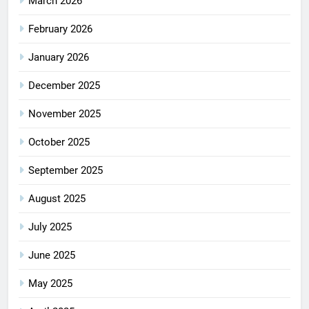
March 2026
February 2026
January 2026
December 2025
November 2025
October 2025
September 2025
August 2025
July 2025
June 2025
May 2025