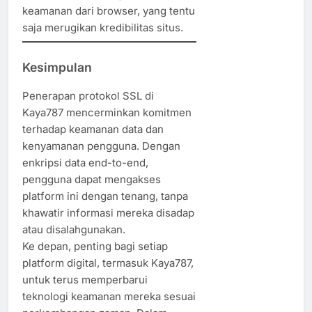
keamanan dari browser, yang tentu
saja merugikan kredibilitas situs.
Kesimpulan
Penerapan protokol SSL di
Kaya787 mencerminkan komitmen
terhadap keamanan data dan
kenyamanan pengguna. Dengan
enkripsi data end-to-end,
pengguna dapat mengakses
platform ini dengan tenang, tanpa
khawatir informasi mereka disadap
atau disalahgunakan.
Ke depan, penting bagi setiap
platform digital, termasuk Kaya787,
untuk terus memperbarui
teknologi keamanan mereka sesuai