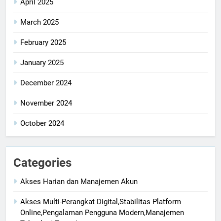
April 2025
March 2025
February 2025
January 2025
December 2024
November 2024
October 2024
Categories
Akses Harian dan Manajemen Akun
Akses Multi-Perangkat Digital,Stabilitas Platform
Online,Pengalaman Pengguna Modern,Manajemen