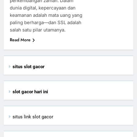
perkembangan zaman. Dalam
dunia digital, kepercayaan dan
keamanan adalah mata uang yang
paling berharga—dan SSL adalah
salah satu pilar utamanya.
Read More
situs slot gacor
slot gacor hari ini
situs link slot gacor