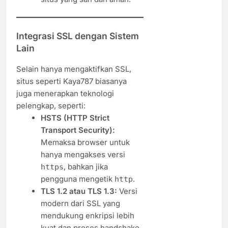
Integrasi SSL dengan Sistem
Lain
Selain hanya mengaktifkan SSL,
situs seperti Kaya787 biasanya
juga menerapkan teknologi
pelengkap, seperti:
HSTS (HTTP Strict
Transport Security):
Memaksa browser untuk
hanya mengakses versi
, bahkan jika
https
pengguna mengetik
.
http
TLS 1.2 atau TLS 1.3:
Versi
modern dari SSL yang
mendukung enkripsi lebih
kuat dan proses handshake