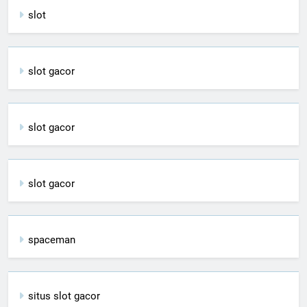
slot
slot gacor
slot gacor
slot gacor
spaceman
situs slot gacor