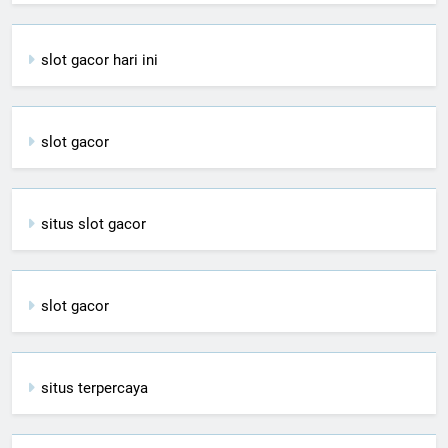
slot gacor hari ini
slot gacor
situs slot gacor
slot gacor
situs terpercaya