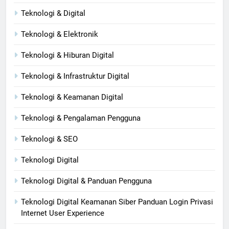
Teknologi & Digital
Teknologi & Elektronik
Teknologi & Hiburan Digital
Teknologi & Infrastruktur Digital
Teknologi & Keamanan Digital
Teknologi & Pengalaman Pengguna
Teknologi & SEO
Teknologi Digital
Teknologi Digital & Panduan Pengguna
Teknologi Digital Keamanan Siber Panduan Login Privasi
Internet User Experience