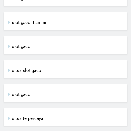
slot gacor hari ini
slot gacor
situs slot gacor
slot gacor
situs terpercaya