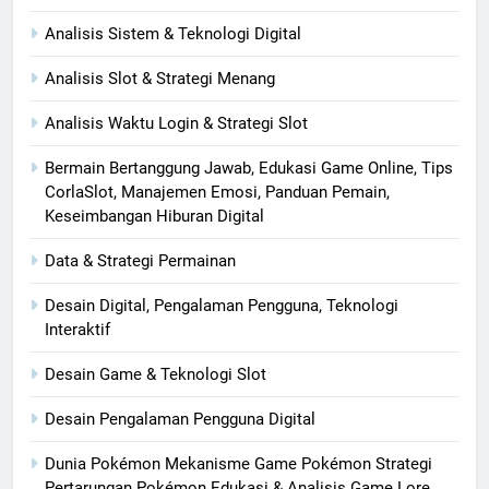
Analisis Sistem & Teknologi Digital
Analisis Slot & Strategi Menang
Analisis Waktu Login & Strategi Slot
Bermain Bertanggung Jawab, Edukasi Game Online, Tips
CorlaSlot, Manajemen Emosi, Panduan Pemain,
Keseimbangan Hiburan Digital
Data & Strategi Permainan
Desain Digital, Pengalaman Pengguna, Teknologi
Interaktif
Desain Game & Teknologi Slot
Desain Pengalaman Pengguna Digital
Dunia Pokémon Mekanisme Game Pokémon Strategi
Pertarungan Pokémon Edukasi & Analisis Game Lore