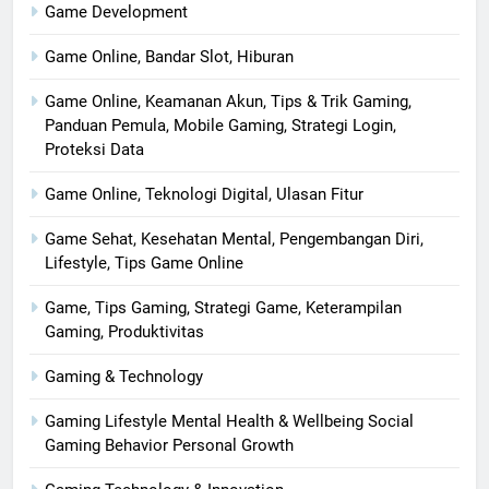
Game Development
Game Online, Bandar Slot, Hiburan
Game Online, Keamanan Akun, Tips & Trik Gaming,
Panduan Pemula, Mobile Gaming, Strategi Login,
Proteksi Data
Game Online, Teknologi Digital, Ulasan Fitur
Game Sehat, Kesehatan Mental, Pengembangan Diri,
Lifestyle, Tips Game Online
Game, Tips Gaming, Strategi Game, Keterampilan
Gaming, Produktivitas
Gaming & Technology
Gaming Lifestyle Mental Health & Wellbeing Social
Gaming Behavior Personal Growth