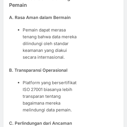
Pemain
A. Rasa Aman dalam Bermain
Pemain dapat merasa
tenang bahwa data mereka
dilindungi oleh standar
keamanan yang diakui
secara internasional.
B. Transparansi Operasional
Platform yang bersertifikat
ISO 27001 biasanya lebih
transparan tentang
bagaimana mereka
melindungi data pemain.
C. Perlindungan dari Ancaman