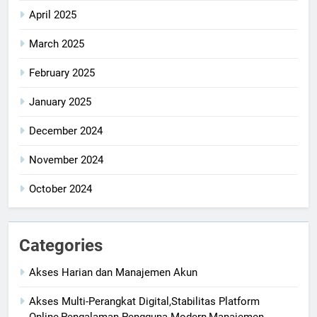
April 2025
March 2025
February 2025
January 2025
December 2024
November 2024
October 2024
Categories
Akses Harian dan Manajemen Akun
Akses Multi-Perangkat Digital,Stabilitas Platform