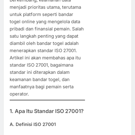
menjadi prioritas utama, terutama
untuk platform seperti bandar
togel online yang mengelola data
pribadi dan finansial pemain. Salah
satu langkah penting yang dapat
diambil oleh bandar togel adalah
menerapkan standar ISO 27001.
Artikel ini akan membahas apa itu
standar ISO 27001, bagaimana
standar ini diterapkan dalam
keamanan bandar togel, dan
manfaatnya bagi pemain serta
operator.
1.
Apa Itu Standar ISO 27001?
A. Definisi ISO 27001