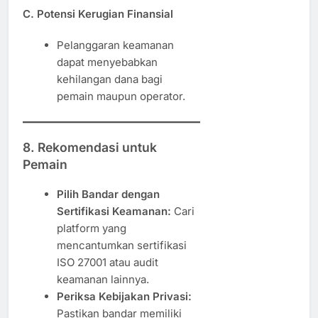
C. Potensi Kerugian Finansial
Pelanggaran keamanan
dapat menyebabkan
kehilangan dana bagi
pemain maupun operator.
8.
Rekomendasi untuk
Pemain
Pilih Bandar dengan
Sertifikasi Keamanan:
Cari
platform yang
mencantumkan sertifikasi
ISO 27001 atau audit
keamanan lainnya.
Periksa Kebijakan Privasi:
Pastikan bandar memiliki