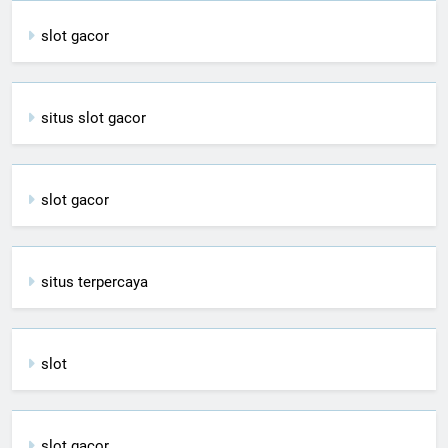
slot gacor
situs slot gacor
slot gacor
situs terpercaya
slot
slot gacor