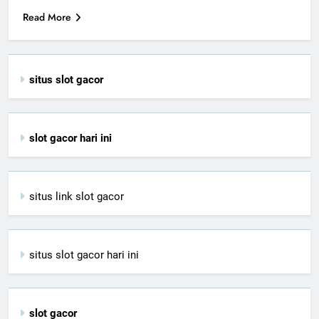
Read More
situs slot gacor
slot gacor hari ini
situs link slot gacor
situs slot gacor hari ini
slot gacor