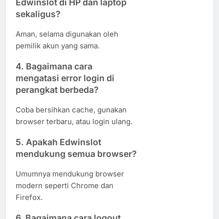
Edwinslot di HP dan laptop
sekaligus?
Aman, selama digunakan oleh
pemilik akun yang sama.
4. Bagaimana cara
mengatasi error login di
perangkat berbeda?
Coba bersihkan cache, gunakan
browser terbaru, atau login ulang.
5. Apakah Edwinslot
mendukung semua browser?
Umumnya mendukung browser
modern seperti Chrome dan
Firefox.
6. Bagaimana cara logout