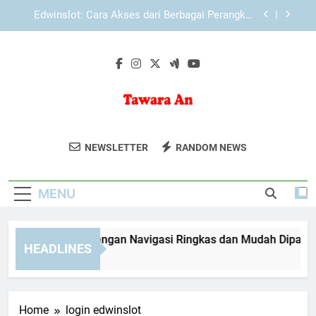
Skip
Cara Memastikan EDWINSLOT Login Berjalan
to
Stabil Sebelum Masuk Akun
content
Login Edwinslot Resmi dengan Proses Masuk
Akun yang Mudah
TIARA4D Login dengan Navigasi Ringkas dan
Mudah Dipahami
Edwinslot: Cara Akses dari Berbagai Perangkat
dengan Mudah, Stabil, dan Aman
Tawara An
Nikmati Pengalaman Menginap
Cara Memastikan EDWINSLOT Login Berjalan
NEWSLETTER
RANDOM NEWS
Stabil Sebelum Masuk Akun
Tradisional Di Tawara An, Jepang.
Login Edwinslot Resmi dengan Proses Masuk
Penginapan Yang Nyaman Dengan
Akun yang Mudah
MENU
Budaya Jepang Otentik.
ARA4D Login dengan Navigasi Ringkas dan Mudah Dipahami
HEADLINES
Weeks Ago
Home
login edwinslot