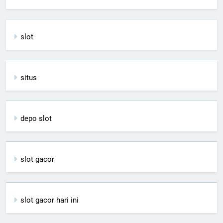
slot
situs
depo slot
slot gacor
slot gacor hari ini