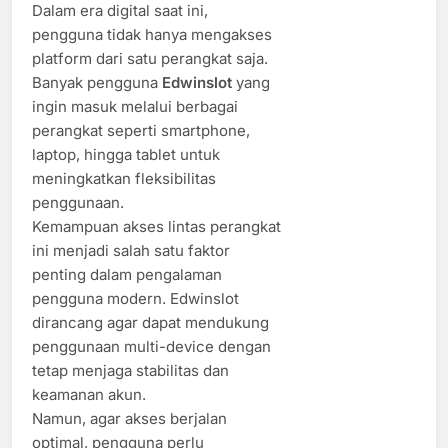
Dalam era digital saat ini,
pengguna tidak hanya mengakses
platform dari satu perangkat saja.
Banyak pengguna
Edwinslot
yang
ingin masuk melalui berbagai
perangkat seperti smartphone,
laptop, hingga tablet untuk
meningkatkan fleksibilitas
penggunaan.
Kemampuan akses lintas perangkat
ini menjadi salah satu faktor
penting dalam pengalaman
pengguna modern. Edwinslot
dirancang agar dapat mendukung
penggunaan multi-device dengan
tetap menjaga stabilitas dan
keamanan akun.
Namun, agar akses berjalan
optimal, pengguna perlu