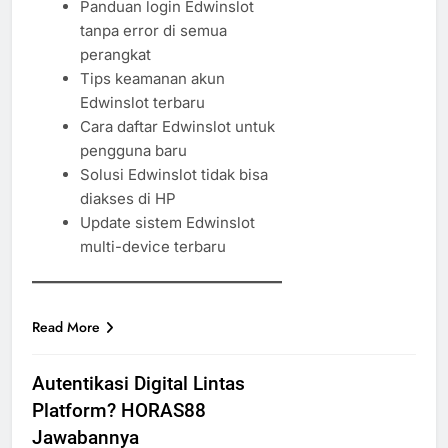
Panduan login Edwinslot
tanpa error di semua
perangkat
Tips keamanan akun
Edwinslot terbaru
Cara daftar Edwinslot untuk
pengguna baru
Solusi Edwinslot tidak bisa
diakses di HP
Update sistem Edwinslot
multi-device terbaru
Read More
Autentikasi Digital Lintas
Platform? HORAS88
Jawabannya