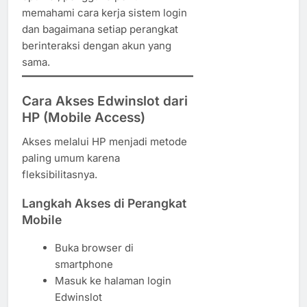
memahami cara kerja sistem login
dan bagaimana setiap perangkat
berinteraksi dengan akun yang
sama.
Cara Akses Edwinslot dari
HP (Mobile Access)
Akses melalui HP menjadi metode
paling umum karena
fleksibilitasnya.
Langkah Akses di Perangkat
Mobile
Buka browser di
smartphone
Masuk ke halaman login
Edwinslot