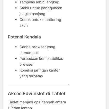
Tampilan lebih lengkap
Stabil untuk penggunaan
jangka panjang
Cocok untuk monitoring
akun
Potensi Kendala
Cache browser yang
menumpuk
Perbedaan kompatibilitas
browser
Koneksi jaringan kantor
yang terbatas
Akses Edwinslot di Tablet
Tablet menjadi opsi tengah antara
HP dan laptop.