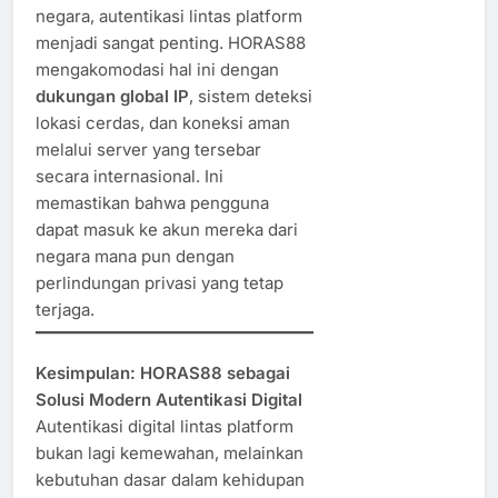
negara, autentikasi lintas platform
menjadi sangat penting. HORAS88
mengakomodasi hal ini dengan
dukungan global IP
, sistem deteksi
lokasi cerdas, dan koneksi aman
melalui server yang tersebar
secara internasional. Ini
memastikan bahwa pengguna
dapat masuk ke akun mereka dari
negara mana pun dengan
perlindungan privasi yang tetap
terjaga.
Kesimpulan: HORAS88 sebagai
Solusi Modern Autentikasi Digital
Autentikasi digital lintas platform
bukan lagi kemewahan, melainkan
kebutuhan dasar dalam kehidupan