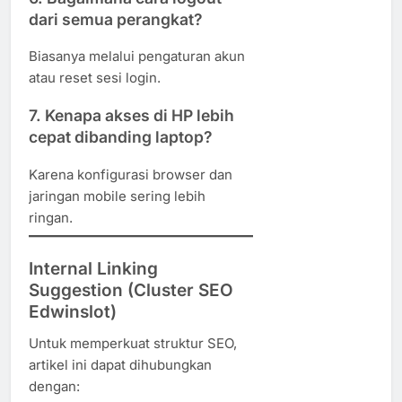
dari semua perangkat?
Biasanya melalui pengaturan akun
atau reset sesi login.
7. Kenapa akses di HP lebih
cepat dibanding laptop?
Karena konfigurasi browser dan
jaringan mobile sering lebih
ringan.
Internal Linking
Suggestion (Cluster SEO
Edwinslot)
Untuk memperkuat struktur SEO,
artikel ini dapat dihubungkan
dengan: