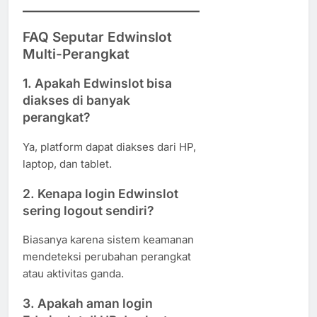
FAQ Seputar Edwinslot
Multi-Perangkat
1. Apakah Edwinslot bisa
diakses di banyak
perangkat?
Ya, platform dapat diakses dari HP,
laptop, dan tablet.
2. Kenapa login Edwinslot
sering logout sendiri?
Biasanya karena sistem keamanan
mendeteksi perubahan perangkat
atau aktivitas ganda.
3. Apakah aman login