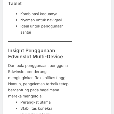
Tablet
Kombinasi keduanya
Nyaman untuk navigasi
Ideal untuk penggunaan
santai
Insight Penggunaan
Edwinslot Multi-Device
Dari pola penggunaan, pengguna
Edwinslot cenderung
menginginkan fleksibilitas tinggi.
Namun, pengalaman terbaik tetap
bergantung pada bagaimana
mereka mengelola:
Perangkat utama
Stabilitas koneksi