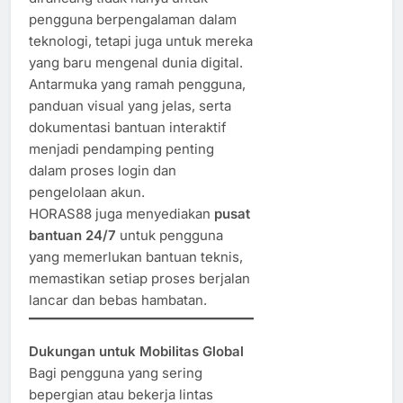
pengguna berpengalaman dalam
teknologi, tetapi juga untuk mereka
yang baru mengenal dunia digital.
Antarmuka yang ramah pengguna,
panduan visual yang jelas, serta
dokumentasi bantuan interaktif
menjadi pendamping penting
dalam proses login dan
pengelolaan akun.
HORAS88 juga menyediakan
pusat
bantuan 24/7
untuk pengguna
yang memerlukan bantuan teknis,
memastikan setiap proses berjalan
lancar dan bebas hambatan.
Dukungan untuk Mobilitas Global
Bagi pengguna yang sering
bepergian atau bekerja lintas