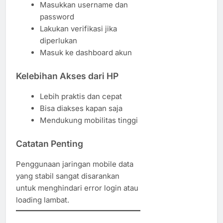
Masukkan username dan
password
Lakukan verifikasi jika
diperlukan
Masuk ke dashboard akun
Kelebihan Akses dari HP
Lebih praktis dan cepat
Bisa diakses kapan saja
Mendukung mobilitas tinggi
Catatan Penting
Penggunaan jaringan mobile data
yang stabil sangat disarankan
untuk menghindari error login atau
loading lambat.