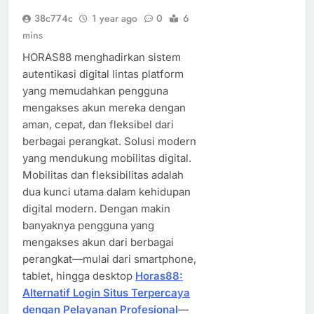
38c774c
1 year ago
0
6
mins
HORAS88 menghadirkan sistem
autentikasi digital lintas platform
yang memudahkan pengguna
mengakses akun mereka dengan
aman, cepat, dan fleksibel dari
berbagai perangkat. Solusi modern
yang mendukung mobilitas digital.
Mobilitas dan fleksibilitas adalah
dua kunci utama dalam kehidupan
digital modern. Dengan makin
banyaknya pengguna yang
mengakses akun dari berbagai
perangkat—mulai dari smartphone,
tablet, hingga desktop
Horas88:
Alternatif Login Situs Terpercaya
dengan Pelayanan Profesional
—