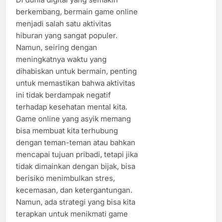
berkembang, bermain game online
menjadi salah satu aktivitas
hiburan yang sangat populer.
Namun, seiring dengan
meningkatnya waktu yang
dihabiskan untuk bermain, penting
untuk memastikan bahwa aktivitas
ini tidak berdampak negatif
terhadap kesehatan mental kita.
Game online yang asyik memang
bisa membuat kita terhubung
dengan teman-teman atau bahkan
mencapai tujuan pribadi, tetapi jika
tidak dimainkan dengan bijak, bisa
berisiko menimbulkan stres,
kecemasan, dan ketergantungan.
Namun, ada strategi yang bisa kita
terapkan untuk menikmati game