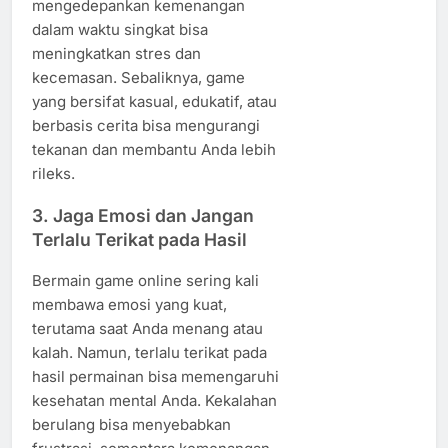
mengedepankan kemenangan
dalam waktu singkat bisa
meningkatkan stres dan
kecemasan. Sebaliknya, game
yang bersifat kasual, edukatif, atau
berbasis cerita bisa mengurangi
tekanan dan membantu Anda lebih
rileks.
3.
Jaga Emosi dan Jangan
Terlalu Terikat pada Hasil
Bermain game online sering kali
membawa emosi yang kuat,
terutama saat Anda menang atau
kalah. Namun, terlalu terikat pada
hasil permainan bisa memengaruhi
kesehatan mental Anda. Kekalahan
berulang bisa menyebabkan