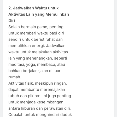
2. Jadwalkan Waktu untuk
Aktivitas Lain yang Memulihkan
Diri
Selain bermain game, penting
untuk memberi waktu bagi diri
sendiri untuk beristirahat dan
memulihkan energi. Jadwalkan
waktu untuk melakukan aktivitas
lain yang menenangkan, seperti
meditasi, yoga, membaca, atau
bahkan berjalan-jalan di luar
rumah.
Aktivitas fisik, meskipun ringan,
dapat membantu meremajakan
tubuh dan pikiran. Ini juga penting
untuk menjaga keseimbangan
antara hiburan dan perawatan diri.
Cobalah untuk menghindari duduk