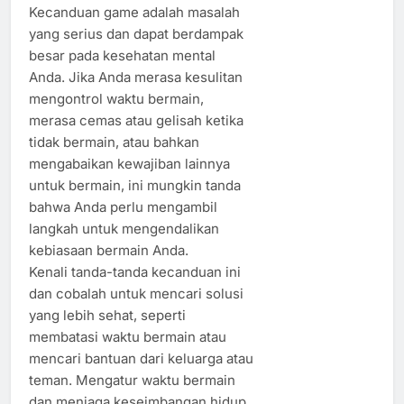
Kecanduan game adalah masalah
yang serius dan dapat berdampak
besar pada kesehatan mental
Anda. Jika Anda merasa kesulitan
mengontrol waktu bermain,
merasa cemas atau gelisah ketika
tidak bermain, atau bahkan
mengabaikan kewajiban lainnya
untuk bermain, ini mungkin tanda
bahwa Anda perlu mengambil
langkah untuk mengendalikan
kebiasaan bermain Anda.
Kenali tanda-tanda kecanduan ini
dan cobalah untuk mencari solusi
yang lebih sehat, seperti
membatasi waktu bermain atau
mencari bantuan dari keluarga atau
teman. Mengatur waktu bermain
dan menjaga keseimbangan hidup