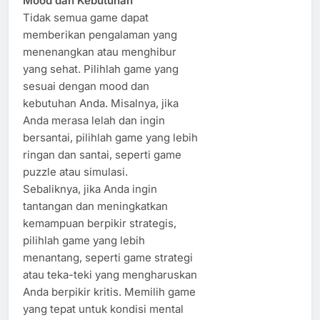
Mood dan Kebutuhan
Tidak semua game dapat
memberikan pengalaman yang
menenangkan atau menghibur
yang sehat. Pilihlah game yang
sesuai dengan mood dan
kebutuhan Anda. Misalnya, jika
Anda merasa lelah dan ingin
bersantai, pilihlah game yang lebih
ringan dan santai, seperti game
puzzle atau simulasi.
Sebaliknya, jika Anda ingin
tantangan dan meningkatkan
kemampuan berpikir strategis,
pilihlah game yang lebih
menantang, seperti game strategi
atau teka-teki yang mengharuskan
Anda berpikir kritis. Memilih game
yang tepat untuk kondisi mental