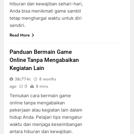
hiburan dan kewajiban sehari-hari,
Anda bisa menikmati game sambil
tetap menghargai waktu untuk diri
sendiri.
Read More
Panduan Bermain Game
Online Tanpa Mengabaikan
Kegiatan Lain
38c774c
8 months
ago
0
8 mins
Temukan cara bermain game
online tanpa mengabaikan
pekerjaan atau kegiatan lain dalam
hidup Anda. Pelajari tips mengatur
waktu dan menjaga keseimbangan
antara hiburan dan kewajiban.