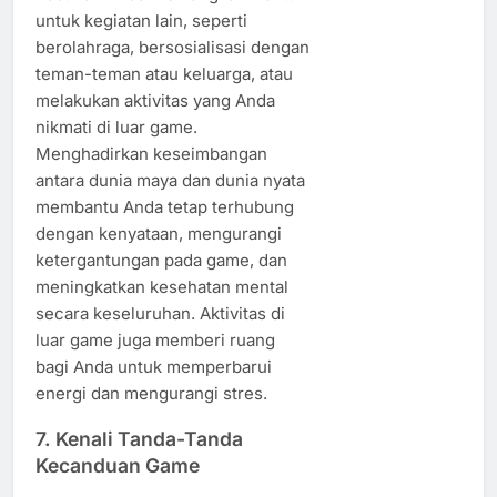
untuk kegiatan lain, seperti
berolahraga, bersosialisasi dengan
teman-teman atau keluarga, atau
melakukan aktivitas yang Anda
nikmati di luar game.
Menghadirkan keseimbangan
antara dunia maya dan dunia nyata
membantu Anda tetap terhubung
dengan kenyataan, mengurangi
ketergantungan pada game, dan
meningkatkan kesehatan mental
secara keseluruhan. Aktivitas di
luar game juga memberi ruang
bagi Anda untuk memperbarui
energi dan mengurangi stres.
7.
Kenali Tanda-Tanda
Kecanduan Game