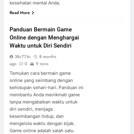
kesehatan mental Anda.
Read More
Panduan Bermain Game
Online dengan Menghargai
Waktu untuk Diri Sendiri
38c774c
8 months
ago
0
9 mins
Temukan cara bermain game
online yang seimbang dengan
kehidupan sehari-hari. Panduan ini
membantu Anda menikmati game
tanpa mengabaikan waktu untuk
diri sendiri, menjaga
keseimbangan hidup, dan
mengelola waktu dengan bijak.
Game online adalah salah satu