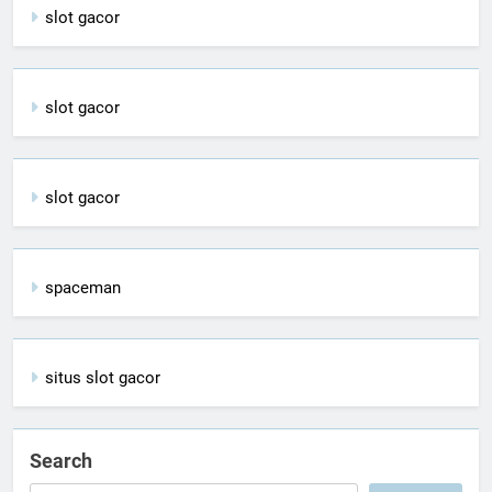
slot gacor
slot gacor
slot gacor
spaceman
situs slot gacor
Search