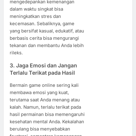
mengedepankan kemenangan
dalam waktu singkat bisa
meningkatkan stres dan
kecemasan. Sebaliknya, game
yang bersifat kasual, edukatif, atau
berbasis cerita bisa mengurangi
tekanan dan membantu Anda lebih
rileks.
3.
Jaga Emosi dan Jangan
Terlalu Terikat pada Hasil
Bermain game online sering kali
membawa emosi yang kuat,
terutama saat Anda menang atau
kalah. Namun, terlalu terikat pada
hasil permainan bisa memengaruhi
kesehatan mental Anda. Kekalahan
berulang bisa menyebabkan