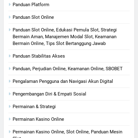
Panduan Platform
Panduan Slot Online
Panduan Slot Online, Edukasi Pemula Slot, Strategi
Bermain Aman, Manajemen Modal Slot, Keamanan
Bermain Online, Tips Slot Bertanggung Jawab
Panduan Stabilitas Akses
Panduan, Perjudian Online, Keamanan Online, SBOBET
Pengalaman Pengguna dan Navigasi Akun Digital
Pengembangan Diri & Empati Sosial
Permainan & Strategi
Permainan Kasino Online
Permainan Kasino Online, Slot Online, Panduan Mesin