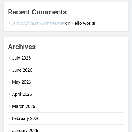
Recent Comments
A WordPress Commenter
on
Hello world!
Archives
July 2026
June 2026
May 2026
April 2026
March 2026
February 2026
January 2026