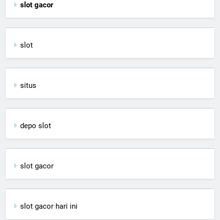
slot gacor
slot
situs
depo slot
slot gacor
slot gacor hari ini