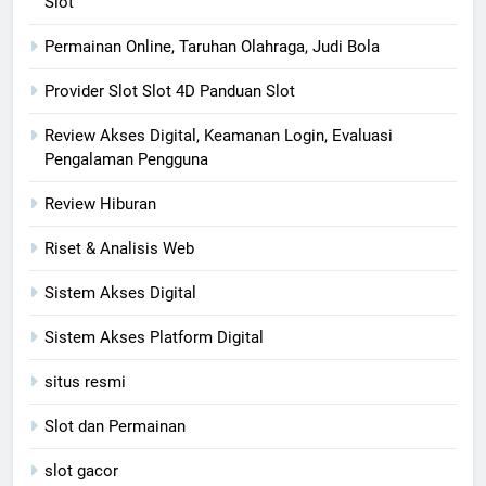
Slot
Permainan Online, Taruhan Olahraga, Judi Bola
Provider Slot Slot 4D Panduan Slot
Review Akses Digital, Keamanan Login, Evaluasi
Pengalaman Pengguna
Review Hiburan
Riset & Analisis Web
Sistem Akses Digital
Sistem Akses Platform Digital
situs resmi
Slot dan Permainan
slot gacor