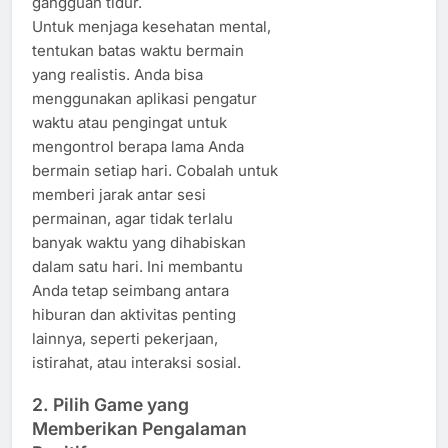
gangguan tidur.
Untuk menjaga kesehatan mental,
tentukan batas waktu bermain
yang realistis. Anda bisa
menggunakan aplikasi pengatur
waktu atau pengingat untuk
mengontrol berapa lama Anda
bermain setiap hari. Cobalah untuk
memberi jarak antar sesi
permainan, agar tidak terlalu
banyak waktu yang dihabiskan
dalam satu hari. Ini membantu
Anda tetap seimbang antara
hiburan dan aktivitas penting
lainnya, seperti pekerjaan,
istirahat, atau interaksi sosial.
2.
Pilih Game yang
Memberikan Pengalaman