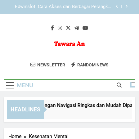
Skip
Cara Memastikan EDWINSLOT Login Berjalan
to
Stabil Sebelum Masuk Akun
content
Login Edwinslot Resmi dengan Proses Masuk
Akun yang Mudah
TIARA4D Login dengan Navigasi Ringkas dan
Mudah Dipahami
Edwinslot: Cara Akses dari Berbagai Perangkat
dengan Mudah, Stabil, dan Aman
Tawara An
Nikmati Pengalaman Menginap
Cara Memastikan EDWINSLOT Login Berjalan
NEWSLETTER
RANDOM NEWS
Stabil Sebelum Masuk Akun
Tradisional Di Tawara An, Jepang.
Login Edwinslot Resmi dengan Proses Masuk
Penginapan Yang Nyaman Dengan
Akun yang Mudah
MENU
Budaya Jepang Otentik.
ARA4D Login dengan Navigasi Ringkas dan Mudah Dipahami
HEADLINES
Month Ago
Home
Kesehatan Mental