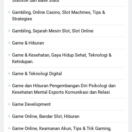
Statistik dan Base Stats
Gambling, Online Casino, Slot Machines, Tips &
Strategies
Gambling, Sejarah Mesin Slot, Slot Online
Game & Hiburan
Game & Kesehatan, Gaya Hidup Sehat, Teknologi &
Kehidupan.
Game & Teknologi Digital
Game dan Hiburan Pengembangan Diri Psikologi dan
Kesehatan Mental Esports Komunikasi dan Relasi
Game Development
Game Online, Bandar Slot, Hiburan
Game Online, Keamanan Akun, Tips & Trik Gaming,