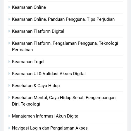
Keamanan Online
Keamanan Online, Panduan Pengguna, Tips Perjudian
Keamanan Platform Digital
Keamanan Platform, Pengalaman Pengguna, Teknologi
Permainan
Keamanan Togel
Keamanan UI & Validasi Akses Digital
Kesehatan & Gaya Hidup
Kesehatan Mental, Gaya Hidup Sehat, Pengembangan
Diri, Teknologi
Manajemen Informasi Akun Digital
Navigasi Login dan Pengalaman Akses