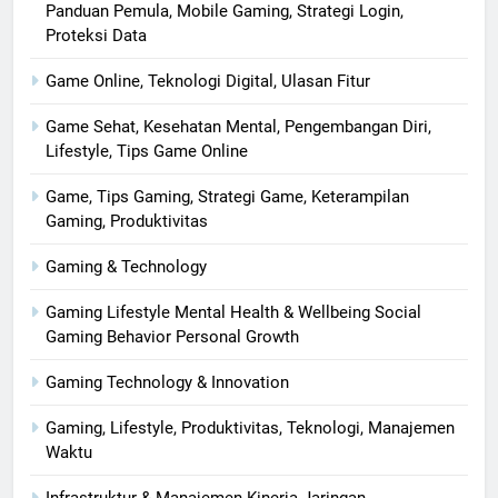
Panduan Pemula, Mobile Gaming, Strategi Login,
Proteksi Data
Game Online, Teknologi Digital, Ulasan Fitur
Game Sehat, Kesehatan Mental, Pengembangan Diri,
Lifestyle, Tips Game Online
Game, Tips Gaming, Strategi Game, Keterampilan
Gaming, Produktivitas
Gaming & Technology
Gaming Lifestyle Mental Health & Wellbeing Social
Gaming Behavior Personal Growth
Gaming Technology & Innovation
Gaming, Lifestyle, Produktivitas, Teknologi, Manajemen
Waktu
Infrastruktur & Manajemen Kinerja Jaringan