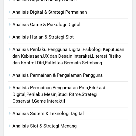
Analisis Digital & Strategi Permainan
Analisis Game & Psikologi Digital
Analisis Harian & Strategi Slot
Analisis Perilaku Pengguna Digital,Psikologi Keputusan
dan Kebiasaan,UX dan Desain Interaksi,Literasi Risiko
dan Kontrol Diri,Rutinitas Bermain Seimbang
Analisis Permainan & Pengalaman Pengguna
Analisis Permainan,Pengamatan Pola,Edukasi
Digital,Perilaku Mesin,Studi Ritme,Strategi
Observatif,Game Interaktif
Analisis Sistem & Teknologi Digital
Analisis Slot & Strategi Menang