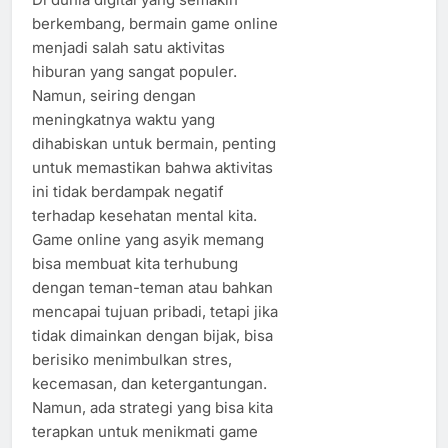
berkembang, bermain game online
menjadi salah satu aktivitas
hiburan yang sangat populer.
Namun, seiring dengan
meningkatnya waktu yang
dihabiskan untuk bermain, penting
untuk memastikan bahwa aktivitas
ini tidak berdampak negatif
terhadap kesehatan mental kita.
Game online yang asyik memang
bisa membuat kita terhubung
dengan teman-teman atau bahkan
mencapai tujuan pribadi, tetapi jika
tidak dimainkan dengan bijak, bisa
berisiko menimbulkan stres,
kecemasan, dan ketergantungan.
Namun, ada strategi yang bisa kita
terapkan untuk menikmati game