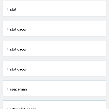
slot
slot gacor
slot gacor
slot gacor
spaceman