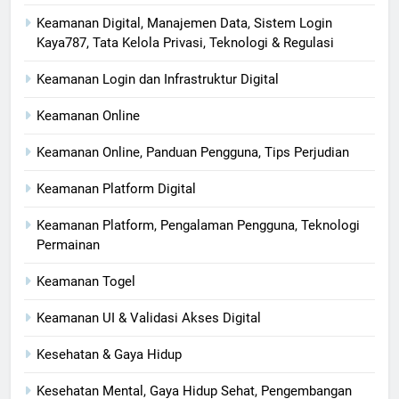
Keamanan Digital, Manajemen Data, Sistem Login
Kaya787, Tata Kelola Privasi, Teknologi & Regulasi
Keamanan Login dan Infrastruktur Digital
Keamanan Online
Keamanan Online, Panduan Pengguna, Tips Perjudian
Keamanan Platform Digital
Keamanan Platform, Pengalaman Pengguna, Teknologi
Permainan
Keamanan Togel
Keamanan UI & Validasi Akses Digital
Kesehatan & Gaya Hidup
Kesehatan Mental, Gaya Hidup Sehat, Pengembangan