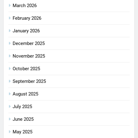
March 2026
February 2026
January 2026
December 2025
November 2025
October 2025
September 2025
August 2025
July 2025
June 2025
May 2025