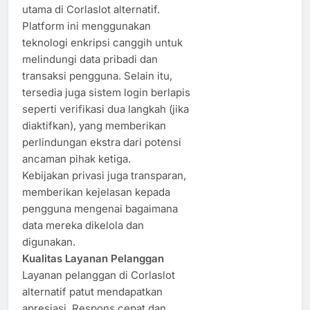
utama di Corlaslot alternatif.
Platform ini menggunakan
teknologi enkripsi canggih untuk
melindungi data pribadi dan
transaksi pengguna. Selain itu,
tersedia juga sistem login berlapis
seperti verifikasi dua langkah (jika
diaktifkan), yang memberikan
perlindungan ekstra dari potensi
ancaman pihak ketiga.
Kebijakan privasi juga transparan,
memberikan kejelasan kepada
pengguna mengenai bagaimana
data mereka dikelola dan
digunakan.
Kualitas Layanan Pelanggan
Layanan pelanggan di Corlaslot
alternatif patut mendapatkan
apresiasi. Respons cepat dan