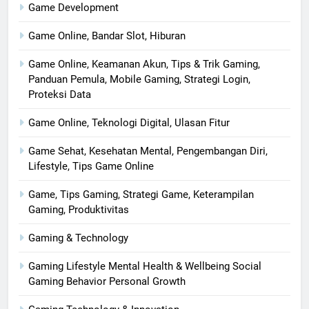
Game Development
Game Online, Bandar Slot, Hiburan
Game Online, Keamanan Akun, Tips & Trik Gaming,
Panduan Pemula, Mobile Gaming, Strategi Login,
Proteksi Data
Game Online, Teknologi Digital, Ulasan Fitur
Game Sehat, Kesehatan Mental, Pengembangan Diri,
Lifestyle, Tips Game Online
Game, Tips Gaming, Strategi Game, Keterampilan
Gaming, Produktivitas
Gaming & Technology
Gaming Lifestyle Mental Health & Wellbeing Social
Gaming Behavior Personal Growth