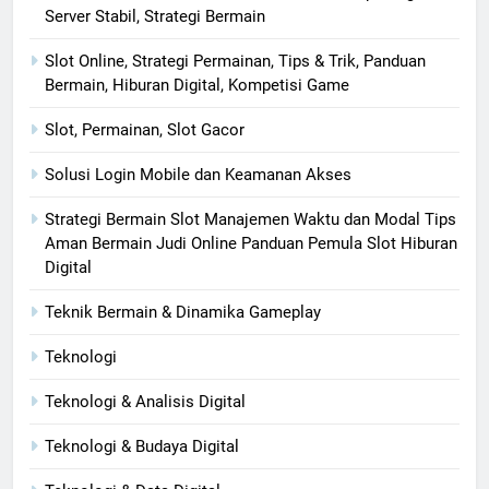
Server Stabil, Strategi Bermain
Slot Online, Strategi Permainan, Tips & Trik, Panduan
Bermain, Hiburan Digital, Kompetisi Game
Slot, Permainan, Slot Gacor
Solusi Login Mobile dan Keamanan Akses
Strategi Bermain Slot Manajemen Waktu dan Modal Tips
Aman Bermain Judi Online Panduan Pemula Slot Hiburan
Digital
Teknik Bermain & Dinamika Gameplay
Teknologi
Teknologi & Analisis Digital
Teknologi & Budaya Digital