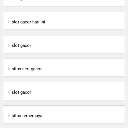
slot gacor hari ini
slot gacor
situs slot gacor
slot gacor
situs terpercaya