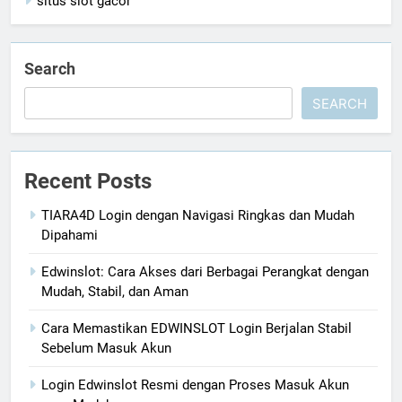
situs slot gacor
Search
SEARCH
Recent Posts
TIARA4D Login dengan Navigasi Ringkas dan Mudah
Dipahami
Edwinslot: Cara Akses dari Berbagai Perangkat dengan
Mudah, Stabil, dan Aman
Cara Memastikan EDWINSLOT Login Berjalan Stabil
Sebelum Masuk Akun
Login Edwinslot Resmi dengan Proses Masuk Akun