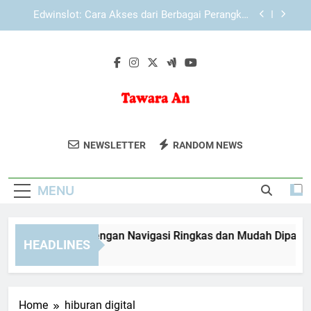
Skip
Cara Memastikan EDWINSLOT Login Berjalan
to
Stabil Sebelum Masuk Akun
content
Login Edwinslot Resmi dengan Proses Masuk
Akun yang Mudah
TIARA4D Login dengan Navigasi Ringkas dan
Mudah Dipahami
Edwinslot: Cara Akses dari Berbagai Perangkat
dengan Mudah, Stabil, dan Aman
Tawara An
Nikmati Pengalaman Menginap
Cara Memastikan EDWINSLOT Login Berjalan
NEWSLETTER
RANDOM NEWS
Stabil Sebelum Masuk Akun
Tradisional Di Tawara An, Jepang.
Login Edwinslot Resmi dengan Proses Masuk
Penginapan Yang Nyaman Dengan
Akun yang Mudah
MENU
Budaya Jepang Otentik.
ARA4D Login dengan Navigasi Ringkas dan Mudah Dipahami
HEADLINES
Weeks Ago
Home
hiburan digital