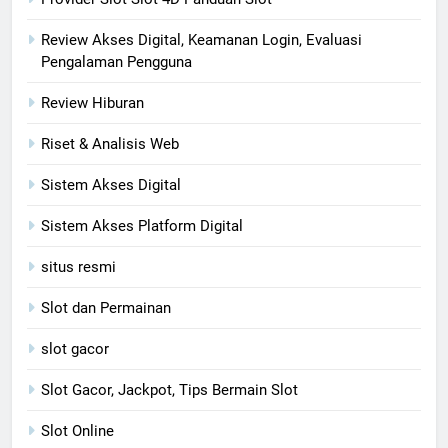
Review Akses Digital, Keamanan Login, Evaluasi
Pengalaman Pengguna
Review Hiburan
Riset & Analisis Web
Sistem Akses Digital
Sistem Akses Platform Digital
situs resmi
Slot dan Permainan
slot gacor
Slot Gacor, Jackpot, Tips Bermain Slot
Slot Online