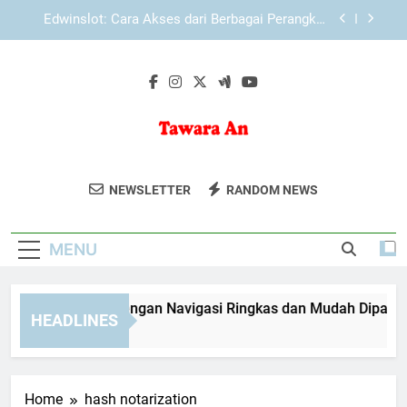
Skip
Cara Memastikan EDWINSLOT Login Berjalan
to
Stabil Sebelum Masuk Akun
content
Login Edwinslot Resmi dengan Proses Masuk
Akun yang Mudah
TIARA4D Login dengan Navigasi Ringkas dan
Mudah Dipahami
Edwinslot: Cara Akses dari Berbagai Perangkat
dengan Mudah, Stabil, dan Aman
Tawara An
Nikmati Pengalaman Menginap
Cara Memastikan EDWINSLOT Login Berjalan
NEWSLETTER
RANDOM NEWS
Stabil Sebelum Masuk Akun
Tradisional Di Tawara An, Jepang.
Login Edwinslot Resmi dengan Proses Masuk
Penginapan Yang Nyaman Dengan
Akun yang Mudah
MENU
Budaya Jepang Otentik.
ARA4D Login dengan Navigasi Ringkas dan Mudah Dipahami
HEADLINES
Month Ago
Home
hash notarization