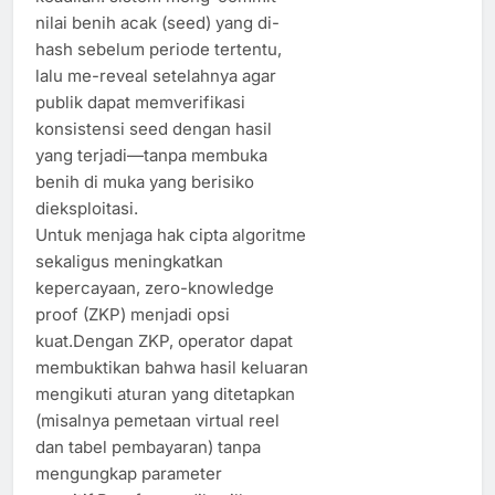
nilai benih acak (seed) yang di-
hash sebelum periode tertentu,
lalu me-reveal setelahnya agar
publik dapat memverifikasi
konsistensi seed dengan hasil
yang terjadi—tanpa membuka
benih di muka yang berisiko
dieksploitasi.
Untuk menjaga hak cipta algoritme
sekaligus meningkatkan
kepercayaan, zero-knowledge
proof (ZKP) menjadi opsi
kuat.Dengan ZKP, operator dapat
membuktikan bahwa hasil keluaran
mengikuti aturan yang ditetapkan
(misalnya pemetaan virtual reel
dan tabel pembayaran) tanpa
mengungkap parameter