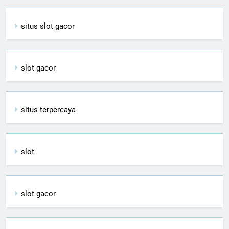
situs slot gacor
slot gacor
situs terpercaya
slot
slot gacor