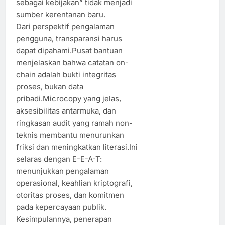
sebagai kebijakan” tidak menjadi
sumber kerentanan baru.
Dari perspektif pengalaman
pengguna, transparansi harus
dapat dipahami.Pusat bantuan
menjelaskan bahwa catatan on-
chain adalah bukti integritas
proses, bukan data
pribadi.Microcopy yang jelas,
aksesibilitas antarmuka, dan
ringkasan audit yang ramah non-
teknis membantu menurunkan
friksi dan meningkatkan literasi.Ini
selaras dengan E-E-A-T:
menunjukkan pengalaman
operasional, keahlian kriptografi,
otoritas proses, dan komitmen
pada kepercayaan publik.
Kesimpulannya, penerapan