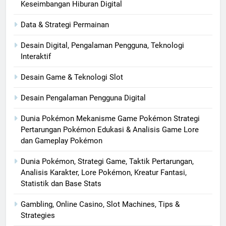
Keseimbangan Hiburan Digital
Data & Strategi Permainan
Desain Digital, Pengalaman Pengguna, Teknologi
Interaktif
Desain Game & Teknologi Slot
Desain Pengalaman Pengguna Digital
Dunia Pokémon Mekanisme Game Pokémon Strategi
Pertarungan Pokémon Edukasi & Analisis Game Lore
dan Gameplay Pokémon
Dunia Pokémon, Strategi Game, Taktik Pertarungan,
Analisis Karakter, Lore Pokémon, Kreatur Fantasi,
Statistik dan Base Stats
Gambling, Online Casino, Slot Machines, Tips &
Strategies