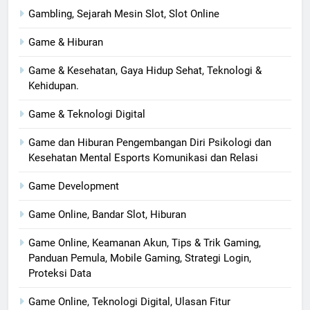
Gambling, Sejarah Mesin Slot, Slot Online
Game & Hiburan
Game & Kesehatan, Gaya Hidup Sehat, Teknologi &
Kehidupan.
Game & Teknologi Digital
Game dan Hiburan Pengembangan Diri Psikologi dan
Kesehatan Mental Esports Komunikasi dan Relasi
Game Development
Game Online, Bandar Slot, Hiburan
Game Online, Keamanan Akun, Tips & Trik Gaming,
Panduan Pemula, Mobile Gaming, Strategi Login,
Proteksi Data
Game Online, Teknologi Digital, Ulasan Fitur