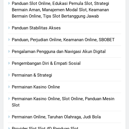
Panduan Slot Online, Edukasi Pemula Slot, Strategi
Bermain Aman, Manajemen Modal Slot, Keamanan
Bermain Online, Tips Slot Bertanggung Jawab
Panduan Stabilitas Akses
Panduan, Perjudian Online, Keamanan Online, SBOBET
Pengalaman Pengguna dan Navigasi Akun Digital
Pengembangan Diri & Empati Sosial
Permainan & Strategi
Permainan Kasino Online
Permainan Kasino Online, Slot Online, Panduan Mesin
Slot
Permainan Online, Taruhan Olahraga, Judi Bola
Provider Slot Slot 4D Panduan Slot