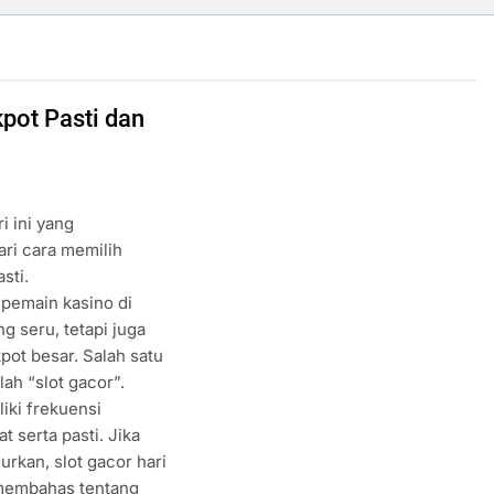
pot Pasti dan
i ini yang
ri cara memilih
sti.
 pemain kasino di
g seru, tetapi juga
t besar. Salah satu
ah “slot gacor”.
iki frekuensi
 serta pasti. Jika
rkan, slot gacor hari
n membahas tentang