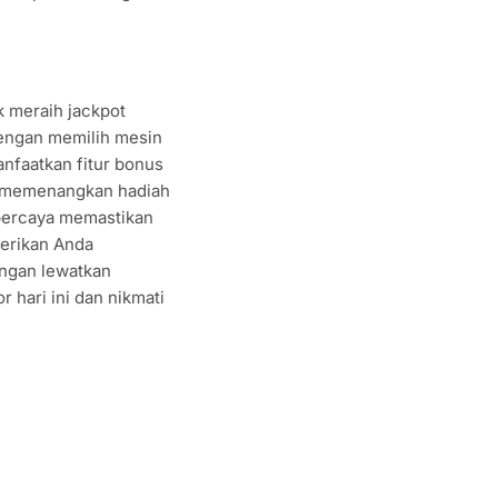
k meraih jackpot
engan memilih mesin
nfaatkan fitur bonus
k memenangkan hadiah
erpercaya memastikan
erikan Anda
ngan lewatkan
 hari ini dan nikmati