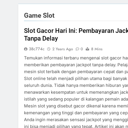
Game Slot
Slot Gacor Hari Ini: Pembayaran Jack
Tanpa Delay
38c774c
2 Years Ago
0
8 Mins
Temukan informasi terbaru mengenai slot gacor har
memberikan pembayaran jackpot tanpa delay. Pelaja
mesin slot terbaik dengan pembayaran cepat dan pa
Slot online telah menjadi pilihan utama bagi banyak
seluruh dunia. Tidak hanya memberikan hiburan yan
menawarkan kesempatan untuk memenangkan jackpo
istilah yang sedang populer di kalangan pemain adal
Mesin slot yang disebut gacor dikenal karena memil
kemenangan yang tinggi dan pembayaran yang cepat
Anda ingin merasakan sensasi jackpot yang menggiu
ini bisa menjadi pilihan yang tepat. Artikel ini aka