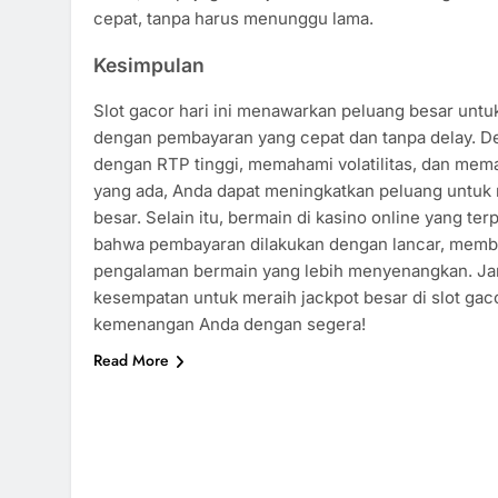
cepat, tanpa harus menunggu lama.
Kesimpulan
Slot gacor hari ini menawarkan peluang besar untu
dengan pembayaran yang cepat dan tanpa delay. D
dengan RTP tinggi, memahami volatilitas, dan mema
yang ada, Anda dapat meningkatkan peluang untu
besar. Selain itu, bermain di kasino online yang t
bahwa pembayaran dilakukan dengan lancar, memb
pengalaman bermain yang lebih menyenangkan. Ja
kesempatan untuk meraih jackpot besar di slot gacor
kemenangan Anda dengan segera!
Read More