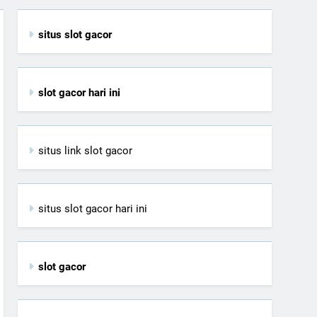
situs slot gacor
slot gacor hari ini
situs link slot gacor
situs slot gacor hari ini
slot gacor