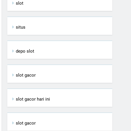
slot
situs
depo slot
slot gacor
slot gacor hari ini
slot gacor