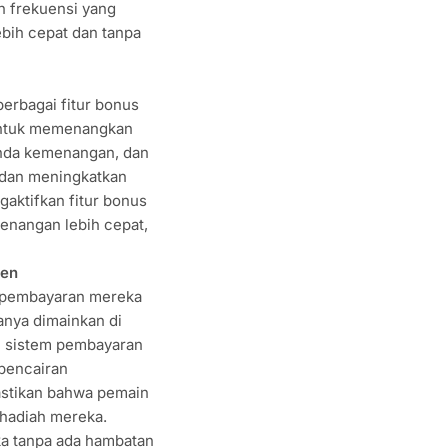
n frekuensi yang
ebih cepat dan tanpa
erbagai fitur bonus
untuk memenangkan
ganda kemenangan, dan
 dan meningkatkan
aktifkan fitur bonus
enangan lebih cepat,
ien
m pembayaran mereka
sanya dimainkan di
an sistem pembayaran
 pencairan
stikan bahwa pemain
hadiah mereka.
a tanpa ada hambatan