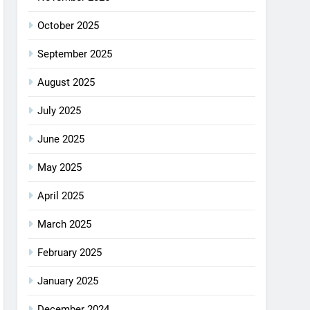
October 2025
September 2025
August 2025
July 2025
June 2025
May 2025
April 2025
March 2025
February 2025
January 2025
December 2024