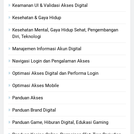
Keamanan UI & Validasi Akses Digital
Kesehatan & Gaya Hidup
Kesehatan Mental, Gaya Hidup Sehat, Pengembangan
Diri, Teknologi
Manajemen Informasi Akun Digital
Navigasi Login dan Pengalaman Akses
Optimasi Akses Digital dan Performa Login
Optimasi Akses Mobile
Panduan Akses
Panduan Brand Digital
Panduan Game, Hiburan Digital, Edukasi Gaming