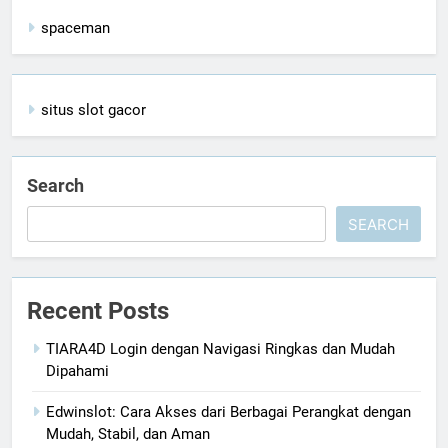
spaceman
situs slot gacor
Search
SEARCH
Recent Posts
TIARA4D Login dengan Navigasi Ringkas dan Mudah
Dipahami
Edwinslot: Cara Akses dari Berbagai Perangkat dengan
Mudah, Stabil, dan Aman