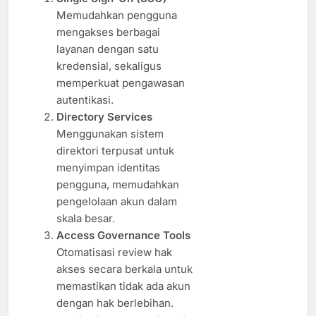
Memudahkan pengguna
mengakses berbagai
layanan dengan satu
kredensial, sekaligus
memperkuat pengawasan
autentikasi.
Directory Services
Menggunakan sistem
direktori terpusat untuk
menyimpan identitas
pengguna, memudahkan
pengelolaan akun dalam
skala besar.
Access Governance Tools
Otomatisasi review hak
akses secara berkala untuk
memastikan tidak ada akun
dengan hak berlebihan.