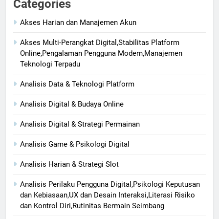
Categories
Akses Harian dan Manajemen Akun
Akses Multi-Perangkat Digital,Stabilitas Platform
Online,Pengalaman Pengguna Modern,Manajemen
Teknologi Terpadu
Analisis Data & Teknologi Platform
Analisis Digital & Budaya Online
Analisis Digital & Strategi Permainan
Analisis Game & Psikologi Digital
Analisis Harian & Strategi Slot
Analisis Perilaku Pengguna Digital,Psikologi Keputusan
dan Kebiasaan,UX dan Desain Interaksi,Literasi Risiko
dan Kontrol Diri,Rutinitas Bermain Seimbang