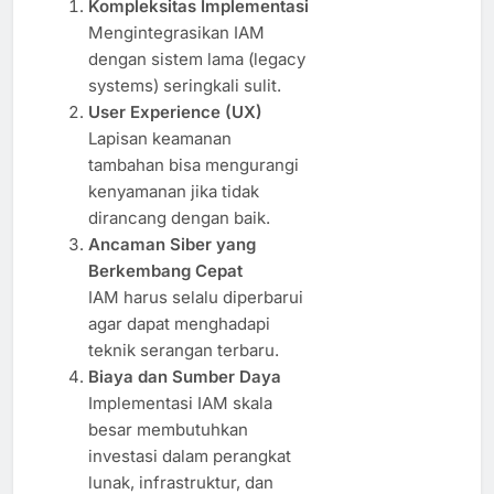
Kompleksitas Implementasi
Mengintegrasikan IAM
dengan sistem lama (legacy
systems) seringkali sulit.
User Experience (UX)
Lapisan keamanan
tambahan bisa mengurangi
kenyamanan jika tidak
dirancang dengan baik.
Ancaman Siber yang
Berkembang Cepat
IAM harus selalu diperbarui
agar dapat menghadapi
teknik serangan terbaru.
Biaya dan Sumber Daya
Implementasi IAM skala
besar membutuhkan
investasi dalam perangkat
lunak, infrastruktur, dan