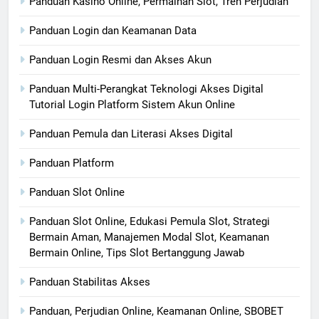
Panduan Kasino Online, Permainan Slot, Tren Perjudian
Panduan Login dan Keamanan Data
Panduan Login Resmi dan Akses Akun
Panduan Multi-Perangkat Teknologi Akses Digital
Tutorial Login Platform Sistem Akun Online
Panduan Pemula dan Literasi Akses Digital
Panduan Platform
Panduan Slot Online
Panduan Slot Online, Edukasi Pemula Slot, Strategi
Bermain Aman, Manajemen Modal Slot, Keamanan
Bermain Online, Tips Slot Bertanggung Jawab
Panduan Stabilitas Akses
Panduan, Perjudian Online, Keamanan Online, SBOBET