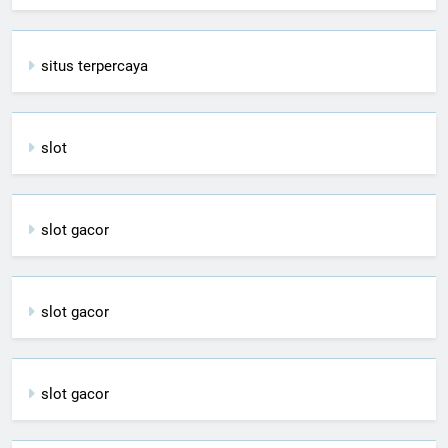
situs terpercaya
slot
slot gacor
slot gacor
slot gacor