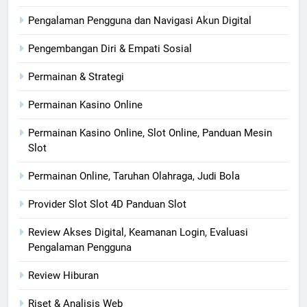
Pengalaman Pengguna dan Navigasi Akun Digital
Pengembangan Diri & Empati Sosial
Permainan & Strategi
Permainan Kasino Online
Permainan Kasino Online, Slot Online, Panduan Mesin
Slot
Permainan Online, Taruhan Olahraga, Judi Bola
Provider Slot Slot 4D Panduan Slot
Review Akses Digital, Keamanan Login, Evaluasi
Pengalaman Pengguna
Review Hiburan
Riset & Analisis Web