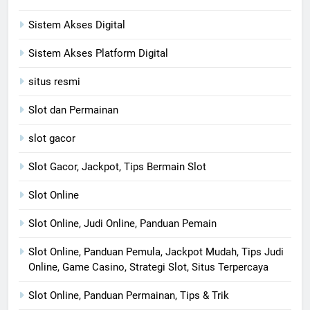
Sistem Akses Digital
Sistem Akses Platform Digital
situs resmi
Slot dan Permainan
slot gacor
Slot Gacor, Jackpot, Tips Bermain Slot
Slot Online
Slot Online, Judi Online, Panduan Pemain
Slot Online, Panduan Pemula, Jackpot Mudah, Tips Judi
Online, Game Casino, Strategi Slot, Situs Terpercaya
Slot Online, Panduan Permainan, Tips & Trik