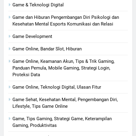
Game & Teknologi Digital
Game dan Hiburan Pengembangan Diri Psikologi dan
Kesehatan Mental Esports Komunikasi dan Relasi
Game Development
Game Online, Bandar Slot, Hiburan
Game Online, Keamanan Akun, Tips & Trik Gaming,
Panduan Pemula, Mobile Gaming, Strategi Login,
Proteksi Data
Game Online, Teknologi Digital, Ulasan Fitur
Game Sehat, Kesehatan Mental, Pengembangan Diri,
Lifestyle, Tips Game Online
Game, Tips Gaming, Strategi Game, Keterampilan
Gaming, Produktivitas