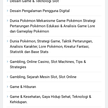
Desain Game & Teknologi Slot
Desain Pengalaman Pengguna Digital
Dunia Pokémon Mekanisme Game Pokémon Strategi
Pertarungan Pokémon Edukasi & Analisis Game Lore
dan Gameplay Pokémon
Dunia Pokémon, Strategi Game, Taktik Pertarungan,
Analisis Karakter, Lore Pokémon, Kreatur Fantasi,
Statistik dan Base Stats
Gambling, Online Casino, Slot Machines, Tips &
Strategies
Gambling, Sejarah Mesin Slot, Slot Online
Game & Hiburan
Game & Kesehatan, Gaya Hidup Sehat, Teknologi &
Kehidupan.