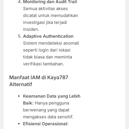
Monitoring dan Audit Trail
Semua aktivitas akses
dicatat untuk memudahkan
investigasi jika terjadi
insiden.
Adaptive Authentication
Sistem mendeteksi anomali
seperti login dari lokasi
tidak biasa dan meminta
verifikasi tambahan.
Manfaat IAM di Kaya787
Alternatif
Keamanan Data yang Lebih
Baik:
Hanya pengguna
berwenang yang dapat
mengakses data sensitif.
Efisiensi Operasional: