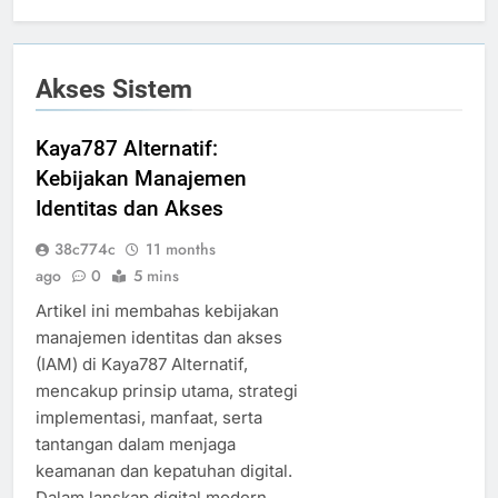
Akses Sistem
Kaya787 Alternatif:
Kebijakan Manajemen
Identitas dan Akses
38c774c
11 months
ago
0
5 mins
Artikel ini membahas kebijakan
manajemen identitas dan akses
(IAM) di Kaya787 Alternatif,
mencakup prinsip utama, strategi
implementasi, manfaat, serta
tantangan dalam menjaga
keamanan dan kepatuhan digital.
Dalam lanskap digital modern,