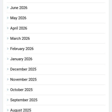
June 2026
May 2026
April 2026
March 2026
February 2026
January 2026
December 2025
November 2025
October 2025
September 2025
August 2025