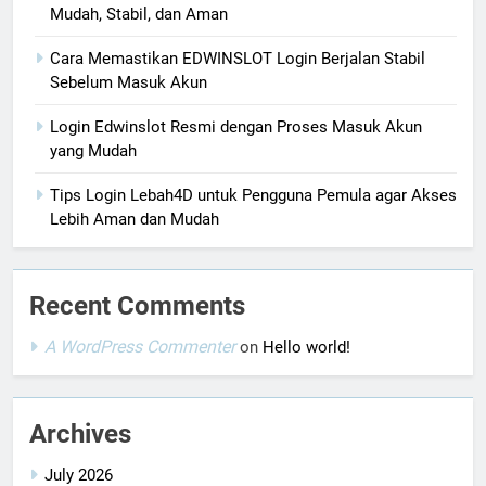
Mudah, Stabil, dan Aman
Cara Memastikan EDWINSLOT Login Berjalan Stabil
Sebelum Masuk Akun
Login Edwinslot Resmi dengan Proses Masuk Akun
yang Mudah
Tips Login Lebah4D untuk Pengguna Pemula agar Akses
Lebih Aman dan Mudah
Recent Comments
A WordPress Commenter
on
Hello world!
Archives
July 2026