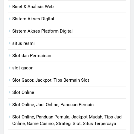
Riset & Analisis Web
Sistem Akses Digital
Sistem Akses Platform Digital
situs resmi
Slot dan Permainan
slot gacor
Slot Gacor, Jackpot, Tips Bermain Slot
Slot Online
Slot Online, Judi Online, Panduan Pemain
Slot Online, Panduan Pemula, Jackpot Mudah, Tips Judi
Online, Game Casino, Strategi Slot, Situs Terpercaya