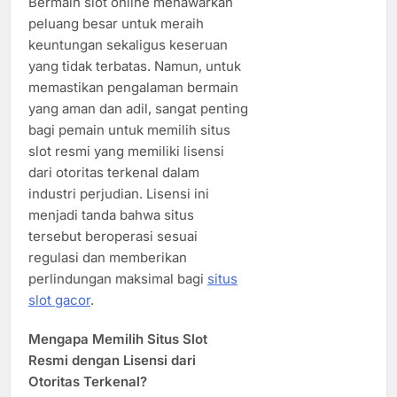
Bermain slot online menawarkan
peluang besar untuk meraih
keuntungan sekaligus keseruan
yang tidak terbatas. Namun, untuk
memastikan pengalaman bermain
yang aman dan adil, sangat penting
bagi pemain untuk memilih situs
slot resmi yang memiliki lisensi
dari otoritas terkenal dalam
industri perjudian. Lisensi ini
menjadi tanda bahwa situs
tersebut beroperasi sesuai
regulasi dan memberikan
perlindungan maksimal bagi
situs
slot gacor
.
Mengapa Memilih Situs Slot
Resmi dengan Lisensi dari
Otoritas Terkenal?