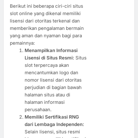
Berikut ini beberapa ciri-ciri situs
slot online yang dikenal memiliki
lisensi dari otoritas terkenal dan
memberikan pengalaman bermain
yang aman dan nyaman bagi para
pemainnya:
Menampilkan Informasi
Lisensi di Situs Resmi:
Situs
slot terpercaya akan
mencantumkan logo dan
nomor lisensi dari otoritas
perjudian di bagian bawah
halaman situs atau di
halaman informasi
perusahaan.
Memiliki Sertifikasi RNG
dari Lembaga Independen:
Selain lisensi, situs resmi