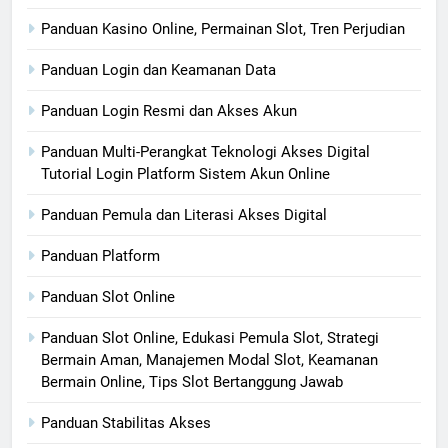
Panduan Kasino Online, Permainan Slot, Tren Perjudian
Panduan Login dan Keamanan Data
Panduan Login Resmi dan Akses Akun
Panduan Multi-Perangkat Teknologi Akses Digital
Tutorial Login Platform Sistem Akun Online
Panduan Pemula dan Literasi Akses Digital
Panduan Platform
Panduan Slot Online
Panduan Slot Online, Edukasi Pemula Slot, Strategi
Bermain Aman, Manajemen Modal Slot, Keamanan
Bermain Online, Tips Slot Bertanggung Jawab
Panduan Stabilitas Akses