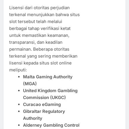
Lisensi dari otoritas perjudian
terkenal menunjukkan bahwa situs
slot tersebut telah melalui
berbagai tahap verifikasi ketat
untuk memastikan keamanan,
transparansi, dan keadilan
permainan. Beberapa otoritas
terkenal yang sering memberikan
lisensi kepada situs slot online
meliputi:
Malta Gaming Authority
(MGA)
United Kingdom Gambling
Commission (UKGC)
Curacao eGaming
Gibraltar Regulatory
Authority
Alderney Gambling Control