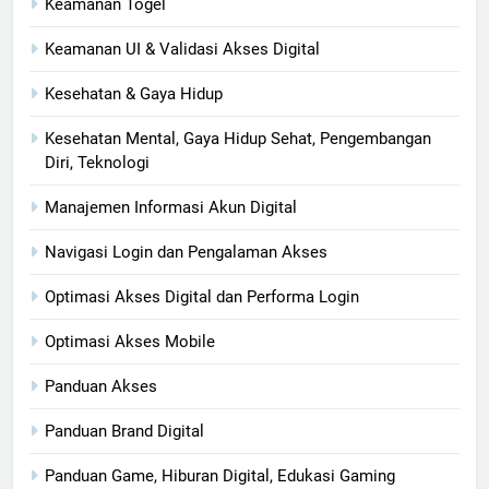
Keamanan Togel
Keamanan UI & Validasi Akses Digital
Kesehatan & Gaya Hidup
Kesehatan Mental, Gaya Hidup Sehat, Pengembangan
Diri, Teknologi
Manajemen Informasi Akun Digital
Navigasi Login dan Pengalaman Akses
Optimasi Akses Digital dan Performa Login
Optimasi Akses Mobile
Panduan Akses
Panduan Brand Digital
Panduan Game, Hiburan Digital, Edukasi Gaming