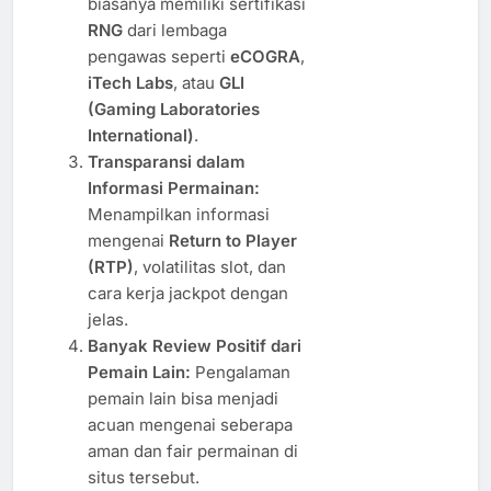
biasanya memiliki sertifikasi
RNG
dari lembaga
pengawas seperti
eCOGRA
,
iTech Labs
, atau
GLI
(Gaming Laboratories
International)
.
Transparansi dalam
Informasi Permainan:
Menampilkan informasi
mengenai
Return to Player
(RTP)
, volatilitas slot, dan
cara kerja jackpot dengan
jelas.
Banyak Review Positif dari
Pemain Lain:
Pengalaman
pemain lain bisa menjadi
acuan mengenai seberapa
aman dan fair permainan di
situs tersebut.