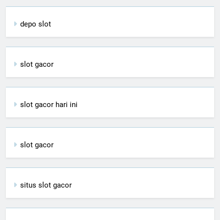
depo slot
slot gacor
slot gacor hari ini
slot gacor
situs slot gacor