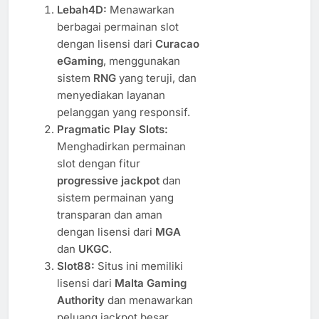
Lebah4D:
Menawarkan
berbagai permainan slot
dengan lisensi dari
Curacao
eGaming
, menggunakan
sistem
RNG
yang teruji, dan
menyediakan layanan
pelanggan yang responsif.
Pragmatic Play Slots:
Menghadirkan permainan
slot dengan fitur
progressive jackpot
dan
sistem permainan yang
transparan dan aman
dengan lisensi dari
MGA
dan
UKGC
.
Slot88:
Situs ini memiliki
lisensi dari
Malta Gaming
Authority
dan menawarkan
peluang jackpot besar