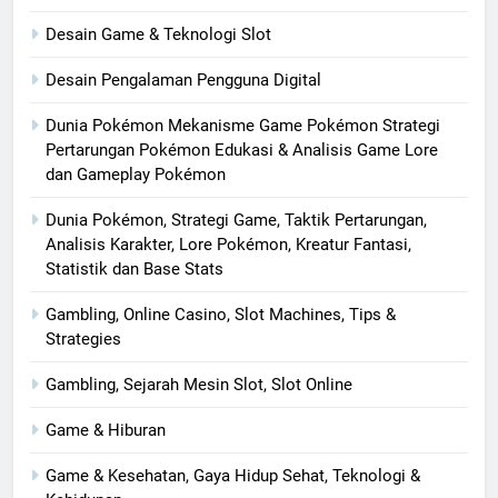
Desain Game & Teknologi Slot
Desain Pengalaman Pengguna Digital
Dunia Pokémon Mekanisme Game Pokémon Strategi
Pertarungan Pokémon Edukasi & Analisis Game Lore
dan Gameplay Pokémon
Dunia Pokémon, Strategi Game, Taktik Pertarungan,
Analisis Karakter, Lore Pokémon, Kreatur Fantasi,
Statistik dan Base Stats
Gambling, Online Casino, Slot Machines, Tips &
Strategies
Gambling, Sejarah Mesin Slot, Slot Online
Game & Hiburan
Game & Kesehatan, Gaya Hidup Sehat, Teknologi &