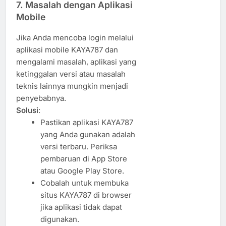
7.
Masalah dengan Aplikasi
Mobile
Jika Anda mencoba login melalui
aplikasi mobile KAYA787 dan
mengalami masalah, aplikasi yang
ketinggalan versi atau masalah
teknis lainnya mungkin menjadi
penyebabnya.
Solusi
:
Pastikan aplikasi KAYA787
yang Anda gunakan adalah
versi terbaru. Periksa
pembaruan di App Store
atau Google Play Store.
Cobalah untuk membuka
situs KAYA787 di browser
jika aplikasi tidak dapat
digunakan.