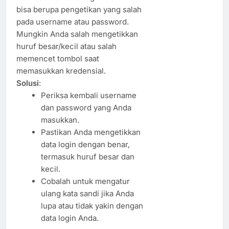
bisa berupa pengetikan yang salah
pada username atau password.
Mungkin Anda salah mengetikkan
huruf besar/kecil atau salah
memencet tombol saat
memasukkan kredensial.
Solusi
:
Periksa kembali username
dan password yang Anda
masukkan.
Pastikan Anda mengetikkan
data login dengan benar,
termasuk huruf besar dan
kecil.
Cobalah untuk mengatur
ulang kata sandi jika Anda
lupa atau tidak yakin dengan
data login Anda.