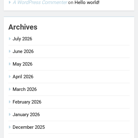
A WordPress Commenter
on
Hello world!
Archives
July 2026
June 2026
May 2026
April 2026
March 2026
February 2026
January 2026
December 2025