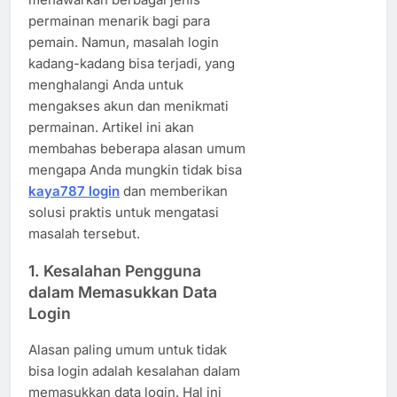
permainan menarik bagi para
pemain. Namun, masalah login
kadang-kadang bisa terjadi, yang
menghalangi Anda untuk
mengakses akun dan menikmati
permainan. Artikel ini akan
membahas beberapa alasan umum
mengapa Anda mungkin tidak bisa
kaya787 login
dan memberikan
solusi praktis untuk mengatasi
masalah tersebut.
1.
Kesalahan Pengguna
dalam Memasukkan Data
Login
Alasan paling umum untuk tidak
bisa login adalah kesalahan dalam
memasukkan data login. Hal ini