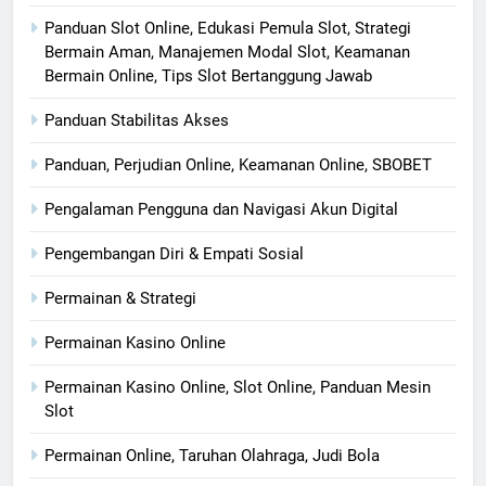
Panduan Slot Online, Edukasi Pemula Slot, Strategi
Bermain Aman, Manajemen Modal Slot, Keamanan
Bermain Online, Tips Slot Bertanggung Jawab
Panduan Stabilitas Akses
Panduan, Perjudian Online, Keamanan Online, SBOBET
Pengalaman Pengguna dan Navigasi Akun Digital
Pengembangan Diri & Empati Sosial
Permainan & Strategi
Permainan Kasino Online
Permainan Kasino Online, Slot Online, Panduan Mesin
Slot
Permainan Online, Taruhan Olahraga, Judi Bola