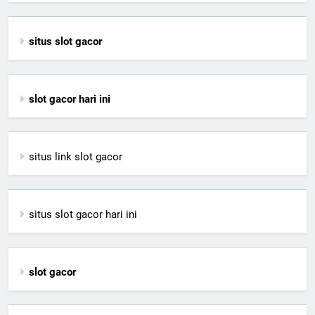
situs slot gacor
slot gacor hari ini
situs link slot gacor
situs slot gacor hari ini
slot gacor