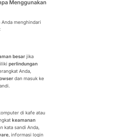
anpa Menggunakan
a Anda menghindari
:
aman besar
jika
liki
perlindungan
erangkat Anda,
rowser
dan masuk ke
andi.
omputer di kafe atau
ingkat
keamanan
n kata sandi Anda,
ware
, informasi login