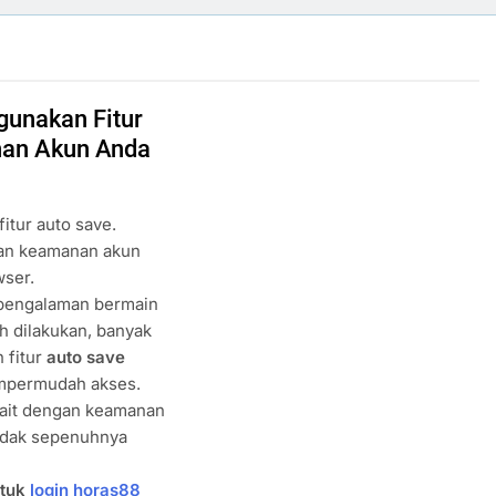
unakan Fitur
an Akun Anda
itur auto save.
kan keamanan akun
wser.
 pengalaman bermain
 dilakukan, banyak
 fitur
auto save
empermudah akses.
rkait dengan keamanan
tidak sepenuhnya
ntuk
login horas88