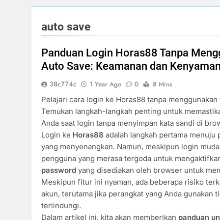
auto save
Panduan Login Horas88 Tanpa Mengg
Auto Save: Keamanan dan Kenyaman
38c774c
1 Year Ago
0
8 Mins
Pelajari cara login ke Horas88 tanpa menggunakan f
Temukan langkah-langkah penting untuk memasti
Anda saat login tanpa menyimpan kata sandi di bro
Login ke
Horas88
adalah langkah pertama menuju
yang menyenangkan. Namun, meskipun login mudah
pengguna yang merasa tergoda untuk mengaktifkan
password
yang disediakan oleh browser untuk m
Meskipun fitur ini nyaman, ada beberapa risiko te
akun, terutama jika perangkat yang Anda gunakan 
terlindungi.
Dalam artikel ini, kita akan memberikan
panduan u