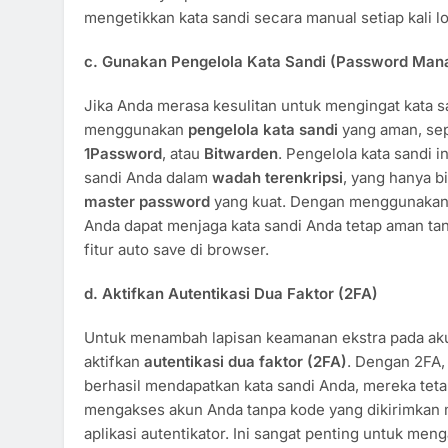
mengetikkan kata sandi secara manual setiap kali lo
c.
Gunakan Pengelola Kata Sandi (Password Man
Jika Anda merasa kesulitan untuk mengingat kata s
menggunakan
pengelola kata sandi
yang aman, se
1Password
, atau
Bitwarden
. Pengelola kata sandi 
sandi Anda dalam
wadah terenkripsi
, yang hanya b
master password
yang kuat. Dengan menggunakan 
Anda dapat menjaga kata sandi Anda tetap aman t
fitur auto save di browser.
d.
Aktifkan Autentikasi Dua Faktor (2FA)
Untuk menambah lapisan keamanan ekstra pada ak
aktifkan
autentikasi dua faktor (2FA)
. Dengan 2FA
berhasil mendapatkan kata sandi Anda, mereka tetap
mengakses akun Anda tanpa kode yang dikirimkan 
aplikasi autentikator. Ini sangat penting untuk me