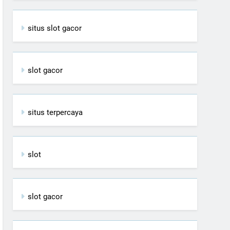
situs slot gacor
slot gacor
situs terpercaya
slot
slot gacor