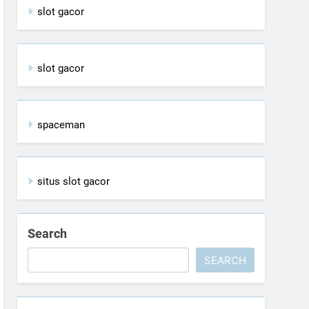
slot gacor
slot gacor
spaceman
situs slot gacor
Search
SEARCH