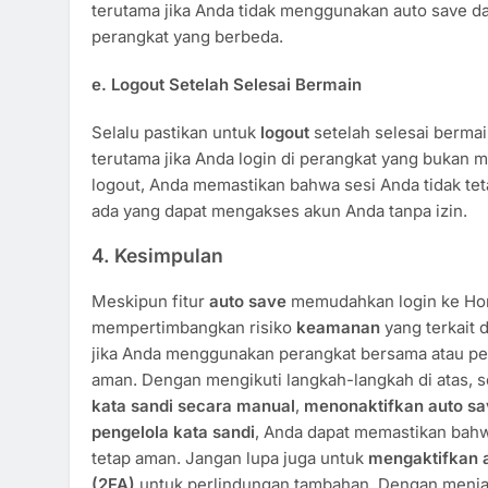
terutama jika Anda tidak menggunakan auto save dan
perangkat yang berbeda.
e.
Logout Setelah Selesai Bermain
Selalu pastikan untuk
logout
setelah selesai bermai
terutama jika Anda login di perangkat yang bukan m
logout, Anda memastikan bahwa sesi Anda tidak tet
ada yang dapat mengakses akun Anda tanpa izin.
4.
Kesimpulan
Meskipun fitur
auto save
memudahkan login ke Hor
mempertimbangkan risiko
keamanan
yang terkait 
jika Anda menggunakan perangkat bersama atau pe
aman. Dengan mengikuti langkah-langkah di atas, s
kata sandi secara manual
,
menonaktifkan auto sa
pengelola kata sandi
, Anda dapat memastikan bah
tetap aman. Jangan lupa juga untuk
mengaktifkan a
(2FA)
untuk perlindungan tambahan. Dengan menja