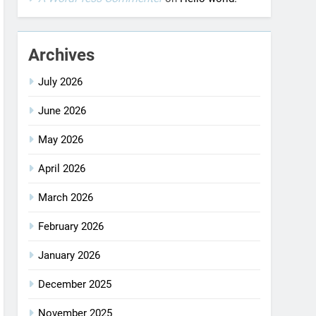
Archives
July 2026
June 2026
May 2026
April 2026
March 2026
February 2026
January 2026
December 2025
November 2025