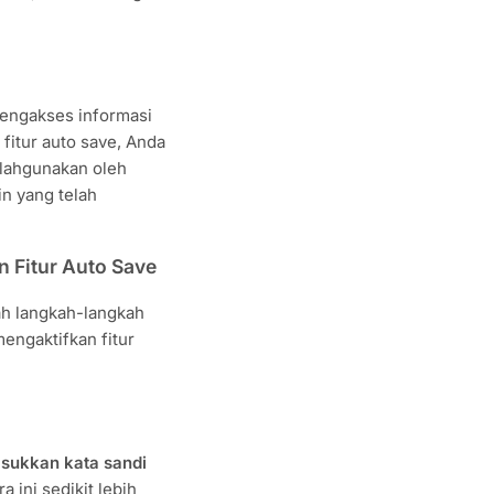
engakses informasi
fitur auto save, Anda
alahgunakan oleh
n yang telah
 Fitur Auto Save
ah langkah-langkah
mengaktifkan fitur
sukkan kata sandi
a ini sedikit lebih