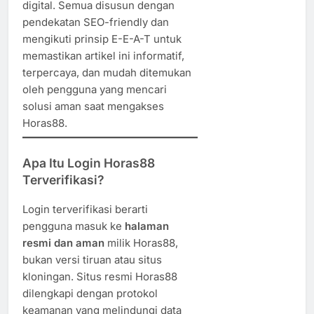
digital. Semua disusun dengan
pendekatan SEO-friendly dan
mengikuti prinsip E-E-A-T untuk
memastikan artikel ini informatif,
terpercaya, dan mudah ditemukan
oleh pengguna yang mencari
solusi aman saat mengakses
Horas88.
Apa Itu Login Horas88
Terverifikasi?
Login terverifikasi berarti
pengguna masuk ke
halaman
resmi dan aman
milik Horas88,
bukan versi tiruan atau situs
kloningan. Situs resmi Horas88
dilengkapi dengan protokol
keamanan yang melindungi data