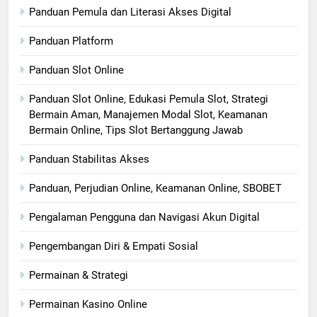
Panduan Pemula dan Literasi Akses Digital
Panduan Platform
Panduan Slot Online
Panduan Slot Online, Edukasi Pemula Slot, Strategi
Bermain Aman, Manajemen Modal Slot, Keamanan
Bermain Online, Tips Slot Bertanggung Jawab
Panduan Stabilitas Akses
Panduan, Perjudian Online, Keamanan Online, SBOBET
Pengalaman Pengguna dan Navigasi Akun Digital
Pengembangan Diri & Empati Sosial
Permainan & Strategi
Permainan Kasino Online