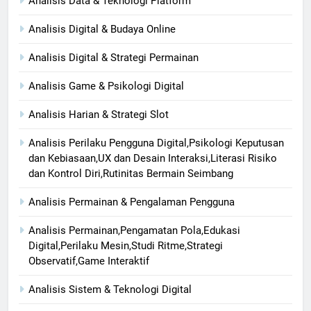
Analisis Data & Teknologi Platform
Analisis Digital & Budaya Online
Analisis Digital & Strategi Permainan
Analisis Game & Psikologi Digital
Analisis Harian & Strategi Slot
Analisis Perilaku Pengguna Digital,Psikologi Keputusan
dan Kebiasaan,UX dan Desain Interaksi,Literasi Risiko
dan Kontrol Diri,Rutinitas Bermain Seimbang
Analisis Permainan & Pengalaman Pengguna
Analisis Permainan,Pengamatan Pola,Edukasi
Digital,Perilaku Mesin,Studi Ritme,Strategi
Observatif,Game Interaktif
Analisis Sistem & Teknologi Digital