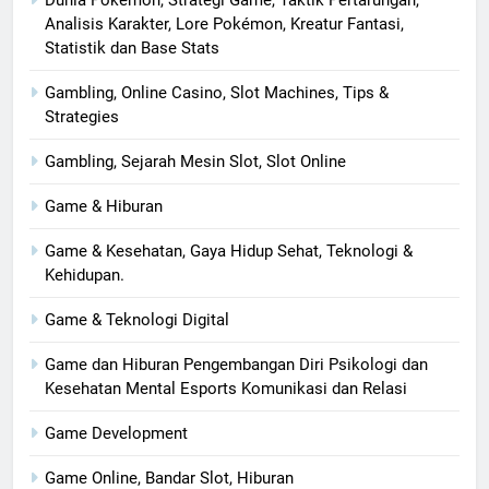
Analisis Karakter, Lore Pokémon, Kreatur Fantasi,
Statistik dan Base Stats
Gambling, Online Casino, Slot Machines, Tips &
Strategies
Gambling, Sejarah Mesin Slot, Slot Online
Game & Hiburan
Game & Kesehatan, Gaya Hidup Sehat, Teknologi &
Kehidupan.
Game & Teknologi Digital
Game dan Hiburan Pengembangan Diri Psikologi dan
Kesehatan Mental Esports Komunikasi dan Relasi
Game Development
Game Online, Bandar Slot, Hiburan