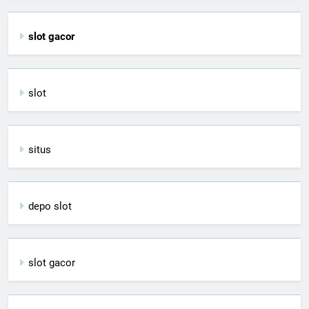
slot gacor
slot
situs
depo slot
slot gacor