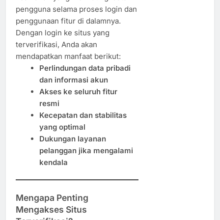
pengguna selama proses login dan
penggunaan fitur di dalamnya.
Dengan login ke situs yang
terverifikasi, Anda akan
mendapatkan manfaat berikut:
Perlindungan data pribadi
dan informasi akun
Akses ke seluruh fitur
resmi
Kecepatan dan stabilitas
yang optimal
Dukungan layanan
pelanggan jika mengalami
kendala
Mengapa Penting
Mengakses Situs