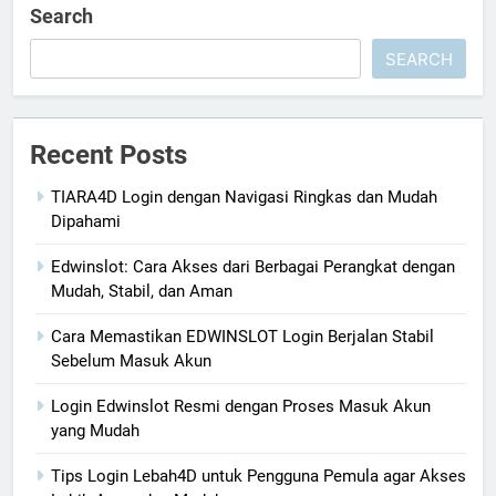
Search
SEARCH
Recent Posts
TIARA4D Login dengan Navigasi Ringkas dan Mudah
Dipahami
Edwinslot: Cara Akses dari Berbagai Perangkat dengan
Mudah, Stabil, dan Aman
Cara Memastikan EDWINSLOT Login Berjalan Stabil
Sebelum Masuk Akun
Login Edwinslot Resmi dengan Proses Masuk Akun
yang Mudah
Tips Login Lebah4D untuk Pengguna Pemula agar Akses