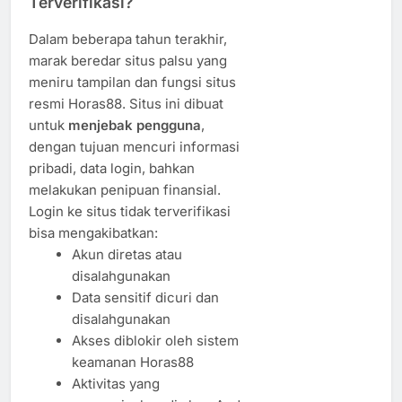
Terverifikasi?
Dalam beberapa tahun terakhir,
marak beredar situs palsu yang
meniru tampilan dan fungsi situs
resmi Horas88. Situs ini dibuat
untuk
menjebak pengguna
,
dengan tujuan mencuri informasi
pribadi, data login, bahkan
melakukan penipuan finansial.
Login ke situs tidak terverifikasi
bisa mengakibatkan:
Akun diretas atau
disalahgunakan
Data sensitif dicuri dan
disalahgunakan
Akses diblokir oleh sistem
keamanan Horas88
Aktivitas yang