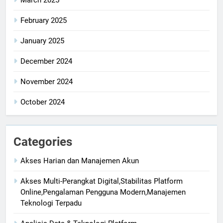
February 2025
January 2025
December 2024
November 2024
October 2024
Categories
Akses Harian dan Manajemen Akun
Akses Multi-Perangkat Digital,Stabilitas Platform
Online,Pengalaman Pengguna Modern,Manajemen
Teknologi Terpadu