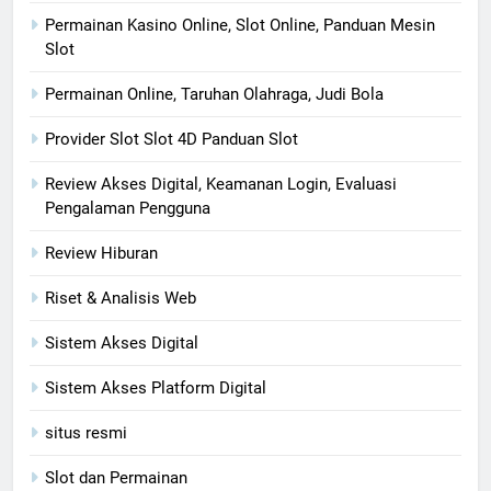
Permainan Kasino Online, Slot Online, Panduan Mesin
Slot
Permainan Online, Taruhan Olahraga, Judi Bola
Provider Slot Slot 4D Panduan Slot
Review Akses Digital, Keamanan Login, Evaluasi
Pengalaman Pengguna
Review Hiburan
Riset & Analisis Web
Sistem Akses Digital
Sistem Akses Platform Digital
situs resmi
Slot dan Permainan