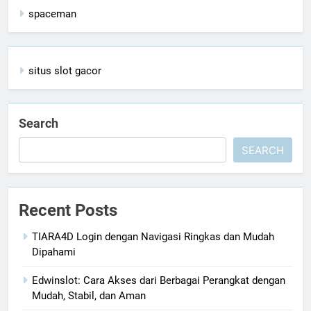
spaceman
situs slot gacor
Search
SEARCH
Recent Posts
TIARA4D Login dengan Navigasi Ringkas dan Mudah
Dipahami
Edwinslot: Cara Akses dari Berbagai Perangkat dengan
Mudah, Stabil, dan Aman