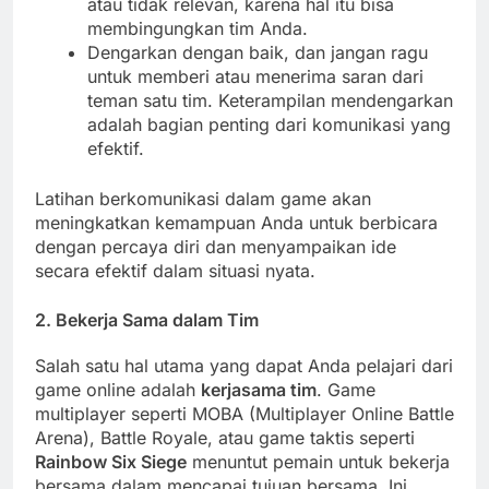
atau tidak relevan, karena hal itu bisa
membingungkan tim Anda.
Dengarkan dengan baik, dan jangan ragu
untuk memberi atau menerima saran dari
teman satu tim. Keterampilan mendengarkan
adalah bagian penting dari komunikasi yang
efektif.
Latihan berkomunikasi dalam game akan
meningkatkan kemampuan Anda untuk berbicara
dengan percaya diri dan menyampaikan ide
secara efektif dalam situasi nyata.
2. Bekerja Sama dalam Tim
Salah satu hal utama yang dapat Anda pelajari dari
game online adalah
kerjasama tim
. Game
multiplayer seperti MOBA (Multiplayer Online Battle
Arena), Battle Royale, atau game taktis seperti
Rainbow Six Siege
menuntut pemain untuk bekerja
bersama dalam mencapai tujuan bersama. Ini