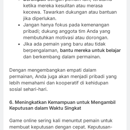
ketika mereka kesulitan atau merasa
kecewa. Tawarkan dukungan atau bantuan
jika diperlukan.
Jangan hanya fokus pada kemenangan
pribadi; dukung anggota tim Anda yang
membutuhkan motivasi atau dorongan.
Jika ada pemain yang baru atau tidak
berpengalaman,
bantu mereka untuk belajar
dan berkembang dalam permainan.
Dengan mengembangkan empati dalam
permainan, Anda juga akan menjadi pribadi yang
lebih memahami dan kooperatif di kehidupan
sosial sehari-hari.
6. Meningkatkan Kemampuan untuk Mengambil
Keputusan dalam Waktu Singkat
Game online sering kali menuntut pemain untuk
membuat keputusan dengan cepat. Keputusan-