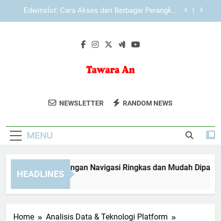
Skip
Cara Memastikan EDWINSLOT Login Berjalan
to
Stabil Sebelum Masuk Akun
content
Login Edwinslot Resmi dengan Proses Masuk
Akun yang Mudah
TIARA4D Login dengan Navigasi Ringkas dan
Mudah Dipahami
Edwinslot: Cara Akses dari Berbagai Perangkat
dengan Mudah, Stabil, dan Aman
Tawara An
Nikmati Pengalaman Menginap
Cara Memastikan EDWINSLOT Login Berjalan
NEWSLETTER
RANDOM NEWS
Stabil Sebelum Masuk Akun
Tradisional Di Tawara An, Jepang.
Login Edwinslot Resmi dengan Proses Masuk
Penginapan Yang Nyaman Dengan
Akun yang Mudah
MENU
Budaya Jepang Otentik.
ARA4D Login dengan Navigasi Ringkas dan Mudah Dipahami
HEADLINES
eeks Ago
Home
Analisis Data & Teknologi Platform