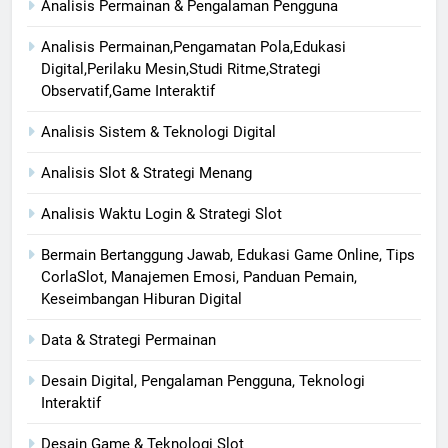
Analisis Permainan & Pengalaman Pengguna
Analisis Permainan,Pengamatan Pola,Edukasi
Digital,Perilaku Mesin,Studi Ritme,Strategi
Observatif,Game Interaktif
Analisis Sistem & Teknologi Digital
Analisis Slot & Strategi Menang
Analisis Waktu Login & Strategi Slot
Bermain Bertanggung Jawab, Edukasi Game Online, Tips
CorlaSlot, Manajemen Emosi, Panduan Pemain,
Keseimbangan Hiburan Digital
Data & Strategi Permainan
Desain Digital, Pengalaman Pengguna, Teknologi
Interaktif
Desain Game & Teknologi Slot