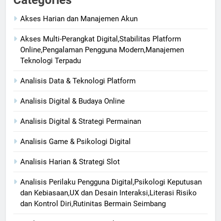
Categories
Akses Harian dan Manajemen Akun
Akses Multi-Perangkat Digital,Stabilitas Platform
Online,Pengalaman Pengguna Modern,Manajemen
Teknologi Terpadu
Analisis Data & Teknologi Platform
Analisis Digital & Budaya Online
Analisis Digital & Strategi Permainan
Analisis Game & Psikologi Digital
Analisis Harian & Strategi Slot
Analisis Perilaku Pengguna Digital,Psikologi Keputusan
dan Kebiasaan,UX dan Desain Interaksi,Literasi Risiko
dan Kontrol Diri,Rutinitas Bermain Seimbang