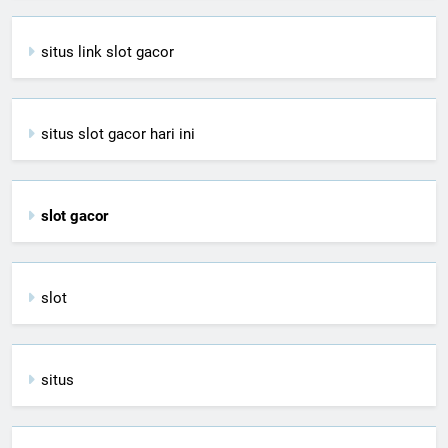
situs link slot gacor
situs slot gacor hari ini
slot gacor
slot
situs