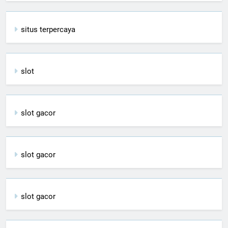
situs terpercaya
slot
slot gacor
slot gacor
slot gacor