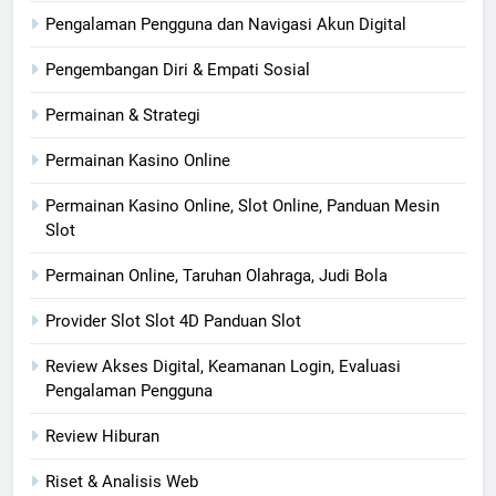
Pengalaman Pengguna dan Navigasi Akun Digital
Pengembangan Diri & Empati Sosial
Permainan & Strategi
Permainan Kasino Online
Permainan Kasino Online, Slot Online, Panduan Mesin
Slot
Permainan Online, Taruhan Olahraga, Judi Bola
Provider Slot Slot 4D Panduan Slot
Review Akses Digital, Keamanan Login, Evaluasi
Pengalaman Pengguna
Review Hiburan
Riset & Analisis Web