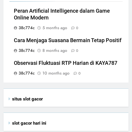
Peran Artificial Intelligence dalam Game
Online Modern
38c774c
5 months ago
0
Cara Menjaga Suasana Bermain Tetap Positif
38c774c
8 months ago
0
Observasi Fluktuasi RTP Harian di KAYA787
38c774c
10 months ago
0
situs slot gacor
slot gacor hari ini