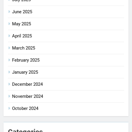
June 2025
May 2025
April 2025
March 2025
February 2025
January 2025
December 2024
November 2024
October 2024