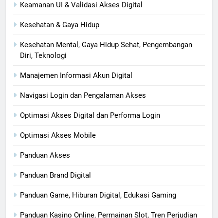
Keamanan UI & Validasi Akses Digital
Kesehatan & Gaya Hidup
Kesehatan Mental, Gaya Hidup Sehat, Pengembangan
Diri, Teknologi
Manajemen Informasi Akun Digital
Navigasi Login dan Pengalaman Akses
Optimasi Akses Digital dan Performa Login
Optimasi Akses Mobile
Panduan Akses
Panduan Brand Digital
Panduan Game, Hiburan Digital, Edukasi Gaming
Panduan Kasino Online, Permainan Slot, Tren Perjudian