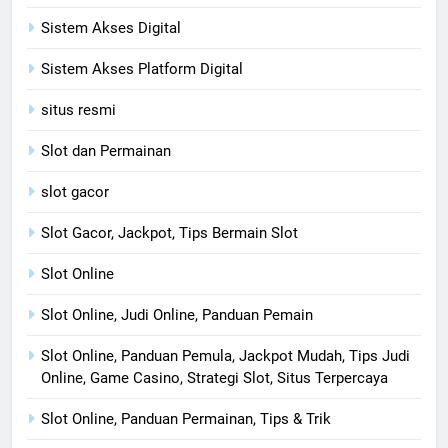
Sistem Akses Digital
Sistem Akses Platform Digital
situs resmi
Slot dan Permainan
slot gacor
Slot Gacor, Jackpot, Tips Bermain Slot
Slot Online
Slot Online, Judi Online, Panduan Pemain
Slot Online, Panduan Pemula, Jackpot Mudah, Tips Judi
Online, Game Casino, Strategi Slot, Situs Terpercaya
Slot Online, Panduan Permainan, Tips & Trik