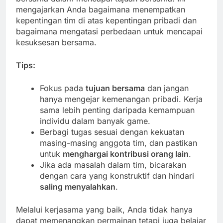
mengajarkan Anda bagaimana menempatkan
kepentingan tim di atas kepentingan pribadi dan
bagaimana mengatasi perbedaan untuk mencapai
kesuksesan bersama.
Tips:
Fokus pada
tujuan bersama
dan jangan
hanya mengejar kemenangan pribadi. Kerja
sama lebih penting daripada kemampuan
individu dalam banyak game.
Berbagi tugas sesuai dengan kekuatan
masing-masing anggota tim, dan pastikan
untuk
menghargai kontribusi orang lain
.
Jika ada masalah dalam tim, bicarakan
dengan cara yang konstruktif dan hindari
saling menyalahkan
.
Melalui kerjasama yang baik, Anda tidak hanya
dapat memenangkan permainan tetapi juga belajar