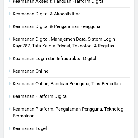
Keamanan Akses & Panduan Platform Digital
Keamanan Digital & Aksesibilitas
Keamanan Digital & Pengalaman Pengguna
Keamanan Digital, Manajemen Data, Sistem Login
Kaya787, Tata Kelola Privasi, Teknologi & Regulasi
Keamanan Login dan Infrastruktur Digital
Keamanan Online
Keamanan Online, Panduan Pengguna, Tips Perjudian
Keamanan Platform Digital
Keamanan Platform, Pengalaman Pengguna, Teknologi
Permainan
Keamanan Togel