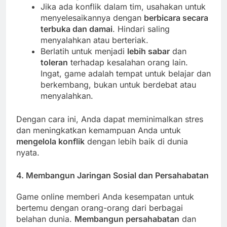
Jika ada konflik dalam tim, usahakan untuk
menyelesaikannya dengan
berbicara secara
terbuka dan damai
. Hindari saling
menyalahkan atau berteriak.
Berlatih untuk menjadi
lebih sabar
dan
toleran
terhadap kesalahan orang lain.
Ingat, game adalah tempat untuk belajar dan
berkembang, bukan untuk berdebat atau
menyalahkan.
Dengan cara ini, Anda dapat meminimalkan stres
dan meningkatkan kemampuan Anda untuk
mengelola konflik
dengan lebih baik di dunia
nyata.
4. Membangun Jaringan Sosial dan Persahabatan
Game online memberi Anda kesempatan untuk
bertemu dengan orang-orang dari berbagai
belahan dunia.
Membangun persahabatan
dan